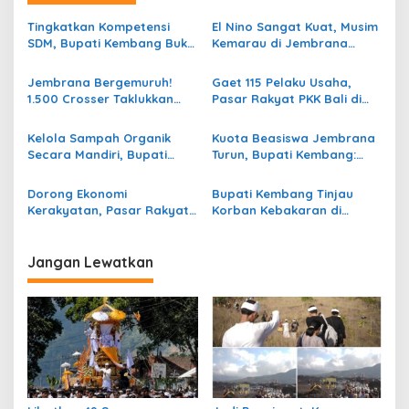
i
Tingkatkan Kompetensi
El Nino Sangat Kuat, Musim
p
SDM, Bupati Kembang Buka
Kemarau di Jembrana
Pelatihan Vokasi Nasional
Diprediksi Berlangsung
o
Batch 3
hingga Desember
Jembrana Bergemuruh!
Gaet 115 Pelaku Usaha,
s
1.500 Crosser Taklukkan
Pasar Rakyat PKK Bali di
Jalur Adventure di HUT
Jembrana Bukukan
Kota Negara ke-131
Transaksi Rp672,7 Juta
Kelola Sampah Organik
Kuota Beasiswa Jembrana
Sehari
Secara Mandiri, Bupati
Turun, Bupati Kembang:
Kembang Beri Apresiasi
Tahap 2 Kita Usahakan
Tinggi Warga Sri Mandala
Tambah!
Dorong Ekonomi
Bupati Kembang Tinjau
Kerakyatan, Pasar Rakyat
Korban Kebakaran di
PKK Bali di Jembrana Catat
Manistutu dan Serahkan
Omzet Ratusan Juta
Bantuan
Jangan Lewatkan