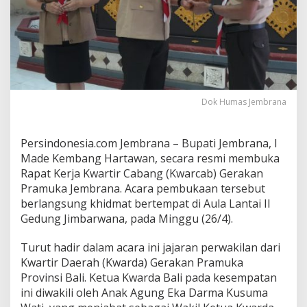
g
P
r
a
m
u
k
a
Dok Humas Jembrana
J
e
m
b
Persindonesia.com Jembrana – Bupati Jembrana, I
r
Made Kembang Hartawan, secara resmi membuka
a
Rapat Kerja Kwartir Cabang (Kwarcab) Gerakan
n
Pramuka Jembrana. Acara pembukaan tersebut
a
berlangsung khidmat bertempat di Aula Lantai II
J
a
Gedung Jimbarwana, pada Minggu (26/4).
d
i
Turut hadir dalam acara ini jajaran perwakilan dari
P
Kwartir Daerah (Kwarda) Gerakan Pramuka
u
Provinsi Bali. Ketua Kwarda Bali pada kesempatan
s
a
ini diwakili oleh Anak Agung Eka Darma Kusuma
t