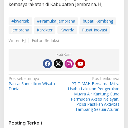
kemasyarakatan di Kabupaten Jembrana. HJ
#kwarcab
#Pramuka Jembrana
bupati Kembang
Jembrana
Karakter
Kwarda
Pusat Inovasi
Writer: HJ
Editor: Redaksi
Ikuti Kami
N
Pos sebelumnya
Pos berikutnya
Pantai Sanur Ikon Wisata
PT TIMAH Bersama Mitra
a
Dunia
Usaha Lakukan Pengerukan
v
Muara Air Kantung Guna
Permudah Akses Nelayan,
i
Polisi Pastikan Aktivitas
Tambang Sesuai Aturan
g
a
Posting Terkait
s