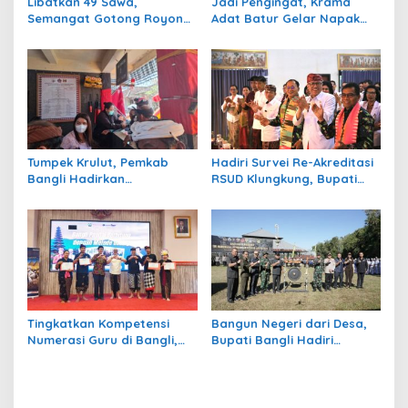
Libatkan 49 Sawa,
Jadi Pengingat, Krama
Semangat Gotong Royong
Adat Batur Gelar Napak
Warnai Ngaben Massal
Tilas Rute Evakuasi 100
Desa Adat Kedisan
Tahun Silam
Kintamani
Tumpek Krulut, Pemkab
Hadiri Survei Re-Akreditasi
Bangli Hadirkan
RSUD Klungkung, Bupati
Pengobatan Gratis di 4
Satria Harap Tingkatkan
Kecamatan
Kualitas Pelayanan
Tingkatkan Kompetensi
Bangun Negeri dari Desa,
Numerasi Guru di Bangli,
Bupati Bangli Hadiri
Pemkab Gelar Seminar
Pembukaan TMMD ke-129 di
GASING
Sekardadi