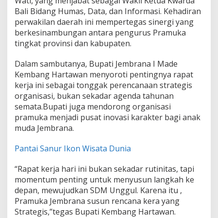
Wati, yang menjabat sebagai Wakil Ketua Kwarda
I
Bali Bidang Humas, Data, dan Informasi. Kehadiran
n
perwakilan daerah ini mempertegas sinergi yang
o
v
berkesinambungan antara pengurus Pramuka
a
tingkat provinsi dan kabupaten.
s
i
Dalam sambutanya, Bupati Jembrana I Made
K
Kembang Hartawan menyoroti pentingnya rapat
a
r
kerja ini sebagai tonggak perencanaan strategis
a
organisasi, bukan sekadar agenda tahunan
k
semata.Bupati juga mendorong organisasi
t
pramuka menjadi pusat inovasi karakter bagi anak
e
muda Jembrana.
r
Pantai Sanur Ikon Wisata Dunia
“Rapat kerja hari ini bukan sekadar rutinitas, tapi
momentum penting untuk menyusun langkah ke
depan, mewujudkan SDM Unggul. Karena itu ,
Pramuka Jembrana susun rencana kera yang
Strategis,”tegas Bupati Kembang Hartawan.