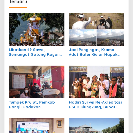
Terbaru
Libatkan 49 Sawa,
Jadi Pengingat, Krama
Semangat Gotong Royong
Adat Batur Gelar Napak
Warnai Ngaben Massal
Tilas Rute Evakuasi 100
Desa Adat Kedisan
Tahun Silam
Kintamani
Tumpek Krulut, Pemkab
Hadiri Survei Re-Akreditasi
Bangli Hadirkan
RSUD Klungkung, Bupati
Pengobatan Gratis di 4
Satria Harap Tingkatkan
Kecamatan
Kualitas Pelayanan