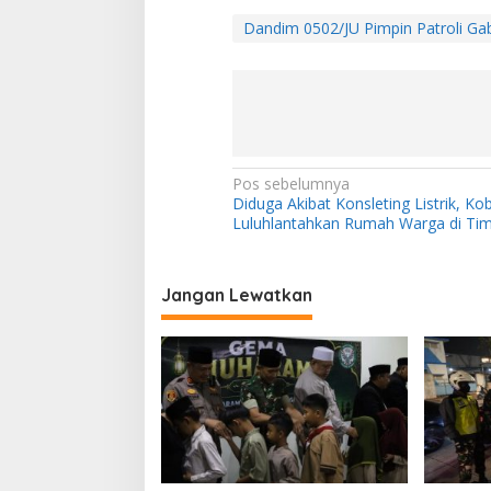
Dandim 0502/JU Pimpin Patroli Gabu
N
Pos sebelumnya
Diduga Akibat Konsleting Listrik, Ko
a
Luluhlantahkan Rumah Warga di Ti
v
i
Jangan Lewatkan
g
a
s
i
p
o