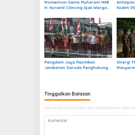
s
Momentum Gema Muharam 1448
Antisipa
H: Koramil Cilincing Ajak Warga
Kodim 05
Jakarta Utara Asah Jiwa Sosial
Malam Pr
Pangdam Jaya Resmikan
Sinergi 
Jembatan Garuda Penghubung
Masyara
Sunter Agung – Pademangan
Teritoria
Timur
0506/Tg
Tinggalkan Balasan
Alamat email Anda tidak akan dipublikasikan.
Ruas ya