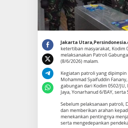
u
n
g
a
n
S
a
t
Jakarta Utara,Persindonesia
g
ketertiban masyarakat, Kodim 
a
melaksanakan Patroli Gabungan 
s
(8/6/2026) malam.
B
e
g
Kegiatan patroli yang dipimpin
a
Mohammad Syaifuddin Fanany, S.
l
gabungan dari Kodim 0502/JU, 
A
Jaya, Yonarhanud 6/BAY, serta
n
t
i
Sebelum pelaksanaan patroli,
s
dan memberikan arahan kepada
i
menekankan pentingnya menja
p
serta mengedepankan pendeka
a