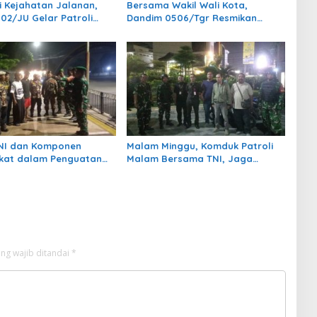
si Kejahatan Jalanan,
Bersama Wakil Wali Kota,
02/JU Gelar Patroli
Dandim 0506/Tgr Resmikan
esisi
Jembatan Garuda
TNI dan Komponen
Malam Minggu, Komduk Patroli
kat dalam Penguatan
Malam Bersama TNI, Jaga
l di Wilayah Kodim
Kamtibmas
r
ng wajib ditandai
*