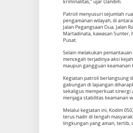
a
kriminalitas,” ujar Dandim.
r
a
Patroli menyusuri sejumlah ru
pengamanan wilayah, di antaran
Jalan Pegangsaan Dua, Jalan Ray
Martadinata, kawasan Sunter, h
Pusat.
Selain melakukan pemantauan si
mencegah terjadinya aksi kejaha
maupun gangguan keamanan la
Kegiatan patroli berlangsung 
gabungan di lapangan diharap
sekaligus memperkuat sinergi a
menjaga stabilitas keamanan wi
Melalui kegiatan ini, Kodim 0
terus hadir di tengah masyar
lingkungan yang aman, tertib, 