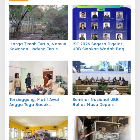
Harga Timah Turun, Namun
ISC 2026 Segera Digelar,
Kawasan Lindung Terus
UBB Siapkan Wadah Bagi
Digerus : Negara Tidak
Mahasiswa Dunia Hadirkan
Boleh Kalah dengan
Gagasan dan Inovasi
Aktivitas Tambang Ilegal di
Hadapi Tantangan Global
Desa Gantung
Tersinggung, Motif Awal
Seminar Nasional UBB
Angga Tega Bacok
Bahas Masa Depan
Mahasiswi Hingga Kaki
Hilirisasi Logam Tanah
Nyaris Putus
Jarang, Rektor : Bangka
Belitung Jangan Hanya
Jadi Penonton Industri
Timah