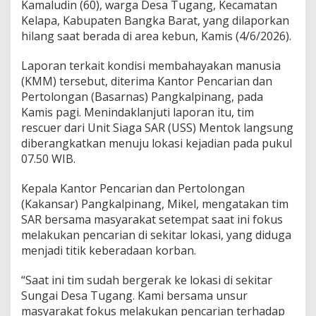
Kamaludin (60), warga Desa Tugang, Kecamatan
r
Kelapa, Kabupaten Bangka Barat, yang dilaporkan
a
t
hilang saat berada di area kebun, Kamis (4/6/2026).
d
a
Laporan terkait kondisi membahayakan manusia
n
(KMM) tersebut, diterima Kantor Pencarian dan
W
Pertolongan (Basarnas) Pangkalpinang, pada
a
r
Kamis pagi. Menindaklanjuti laporan itu, tim
g
rescuer dari Unit Siaga SAR (USS) Mentok langsung
a
diberangkatkan menuju lokasi kejadian pada pukul
L
07.50 WIB.
a
k
u
Kepala Kantor Pencarian dan Pertolongan
k
(Kakansar) Pangkalpinang, Mikel, mengatakan tim
a
SAR bersama masyarakat setempat saat ini fokus
n
melakukan pencarian di sekitar lokasi, yang diduga
P
e
menjadi titik keberadaan korban.
n
c
“Saat ini tim sudah bergerak ke lokasi di sekitar
a
Sungai Desa Tugang. Kami bersama unsur
r
masyarakat fokus melakukan pencarian terhadap
i