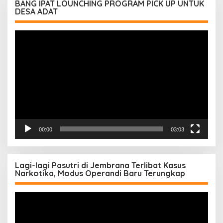
BANG IPAT LOUNCHING PROGRAM PICK UP UNTUK
DESA ADAT
Pemutar
Video
00:00
03:03
Lagi-lagi Pasutri di Jembrana Terlibat Kasus
Narkotika, Modus Operandi Baru Terungkap
Pemutar
Video