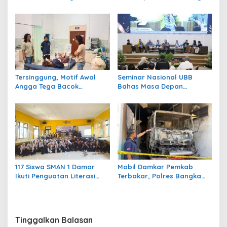
Digerus : Negara Tidak
Mahasiswa Dunia Hadirkan
Boleh Kalah dengan
Gagasan dan Inovasi
Aktivitas Tambang Ilegal di
Hadapi Tantangan Global
Desa Gantung
Tersinggung, Motif Awal
Seminar Nasional UBB
Angga Tega Bacok
Bahas Masa Depan
Mahasiswi Hingga Kaki
Hilirisasi Logam Tanah
Nyaris Putus
Jarang, Rektor : Bangka
Belitung Jangan Hanya
Jadi Penonton Industri
Timah
117 Siswa SMAN 1 Damar
Mobil Damkar Pemkab
Ikuti Penguatan Literasi
Terbakar, Polres Bangka
Digital, UBB Sasar Bahaya
Barat Selidiki Penyebabnya
Kejahatan di Ruang Siber
Tinggalkan Balasan