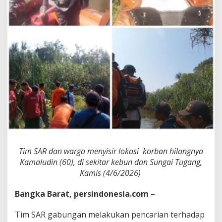
K
e
b
u
n
,
T
i
m
S
A
R
,
B
P
B
D
Tim SAR dan warga menyisir lokasi korban hilangnya
B
Kamaludin (60), di sekitar kebun dan Sungai Tugang,
a
Kamis (4/6/2026)
n
g
k
Bangka Barat, persindonesia.com –
a
B
Tim SAR gabungan melakukan pencarian terhadap
a