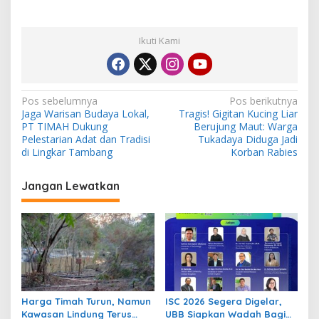
Ikuti Kami
N
Pos sebelumnya
Pos berikutnya
Jaga Warisan Budaya Lokal,
Tragis! Gigitan Kucing Liar
a
PT TIMAH Dukung
Berujung Maut: Warga
v
Pelestarian Adat dan Tradisi
Tukadaya Diduga Jadi
di Lingkar Tambang
Korban Rabies
i
g
Jangan Lewatkan
a
s
i
p
o
s
Harga Timah Turun, Namun
ISC 2026 Segera Digelar,
Kawasan Lindung Terus
UBB Siapkan Wadah Bagi