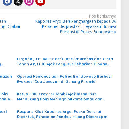
Pos berikutnya
aan
Kapolres Aryo Beri Penghargaan kepada 36
ng Ditaksir
Personel Berprestasi, Tegaskan Budaya
Prestasi di Polres Bondowoso
Dirgahayu RI Ke-81: Perkuat Silaturahmi dan Cinta
g
Tanah Air, FRIC Ajak Pengurus Tebarkan Ribuan
Bendera
enazah
Operasi Kemanusiaan Polres Bondowoso Berhasil
Evakuasi Dua Jenazah di Gunung Piramid
olri
Ketua FRIC Provinsi Jambi Ajak Insan Pers
dan e-
Mendukung Polri Menjaga Sitkamtibmas dan
Tangkal Hoax
uasi
Respons Kilat Kapolres Aryo: Posko Darurat
Dibentuk, Pencarian Pendaki Hilang Dipercepat