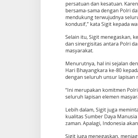
a
persatuan dan kesatuan. Karen
n
bersama-sama dengan Polri da
J
mendukung terwujudnya seluru
a
g
kondusif,” kata Sigit kepada w
a
P
Selain itu, Sigit menegaskan, k
e
dan sinergisitas antara Polri d
r
masyarakat.
s
a
t
Menurutnya, hal ini sejalan d
u
Hari Bhayangkara ke-80 kepada
a
dengan seluruh unsur lapisan 
n
-
K
“Ini merupakan komitmen Polri
e
seluruh lapisan elemen masyara
s
a
Lebih dalam, Sigit juga memin
t
kualitas Sumber Daya Manusia
u
a
zaman. Apalagi, Indonesia aka
n
Sigit juga menegaskan, menja