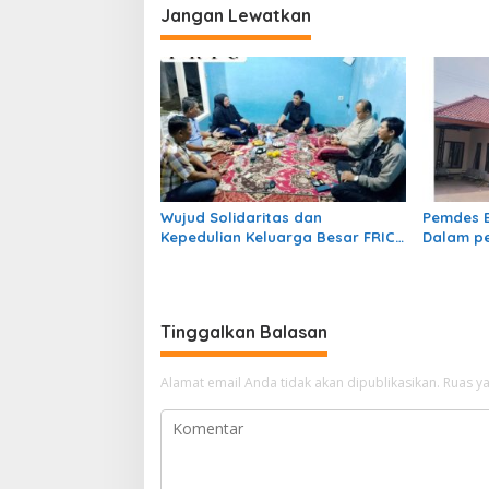
Jangan Lewatkan
Wujud Solidaritas dan
Pemdes B
Kepedulian Keluarga Besar FRIC,
Dalam pe
Sekjen DPP dan Ketua DPW Jabar
Pembangu
Takziah ke Kediaman Ibunda
Bankeu 2
Tercinta Sekwil DPW Jabar H.
Ahmad Mustofa
Tinggalkan Balasan
Alamat email Anda tidak akan dipublikasikan.
Ruas ya