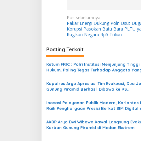
N
Pos sebelumnya
Pakar Energi Dukung Polri Usut Dug
a
Korupsi Pasokan Batu Bara PLTU ya
v
Rugikan Negara Rp5 Triliun
i
Posting Terkait
g
a
Ketum FRIC : Polri Institusi Menjunjung Tinggi
s
Hukum, Paling Tegas Terhadap Anggota Yan
Melakukan Pelanggaran
i
Kapolres Aryo Apresiasi Tim Evakuasi, Dua J
p
Gunung Piramid Berhasil Dibawa ke RS
Bhayangkara Bondowoso
o
Inovasi Pelayanan Publik Modern, Korlantas P
s
Raih Penghargaan Presisi Berkat SIM Digital 
BPKB
AKBP Aryo Dwi Wibowo Kawal Langsung Evak
Korban Gunung Piramid di Medan Ekstrem