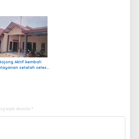
ojong Aktif kembali
layanan setelah selesai
nan Rehabilitasi I
025.
ng wajib ditandai
*