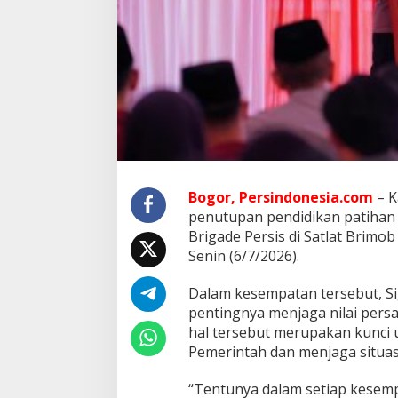
i
g
a
d
e
P
e
r
s
i
s
,
Bogor, Persindonesia.com
– K
K
penutupan pendidikan patihan 
a
Brigade Persis di Satlat Brimob
p
Senin (6/7/2026).
o
l
r
Dalam kesempatan tersebut, Si
i
pentingnya menjaga nilai pers
S
hal tersebut merupakan kunci
e
Pemerintah dan menjaga situas
r
u
k
“Tentunya dalam setiap kesemp