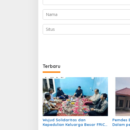
Terbaru
Wujud Solidaritas dan
Pemdes B
Kepedulian Keluarga Besar FRIC,
Dalam pe
Sekjen DPP dan Ketua DPW Jabar
Pembangu