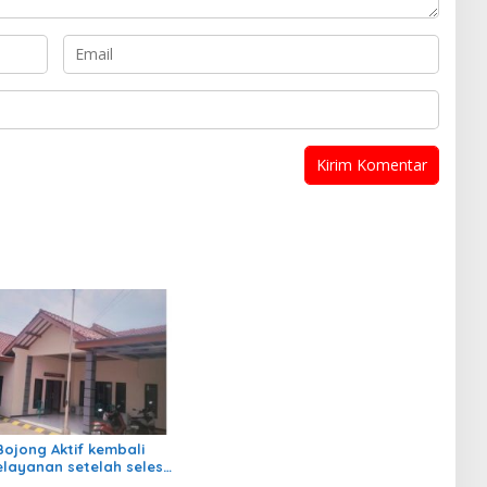
ojong Aktif kembali
layanan setelah selesai
nan Rehabilitasi I