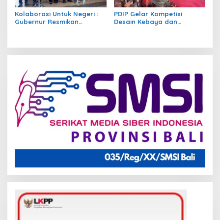
Kolaborasi Untuk Negeri :
PDIP Gelar Kompetisi
Gubernur Resmikan
Desain Kebaya dan
Restoran Lempah dan
Kerudung Regional IV, 9
Seafood Ketapang,
Finalis Rebut Fatmawati
Walikota Pangkalpinang
Trophy 2026
Berikan Relaksasi Pajak