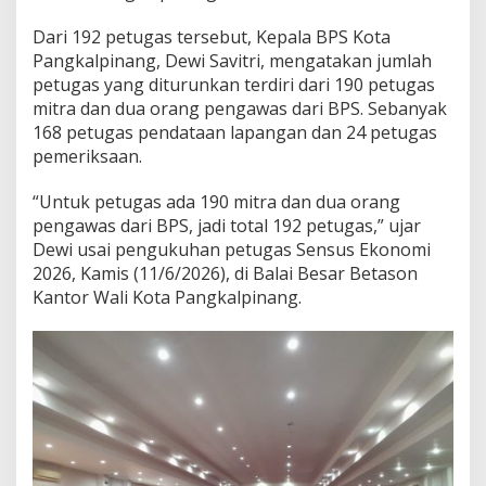
h
d
Dari 192 petugas tersebut, Kepala BPS Kota
a
Pangkalpinang, Dewi Savitri, mengatakan jumlah
n
petugas yang diturunkan terdiri dari 190 petugas
T
mitra dan dua orang pengawas dari BPS. Sebanyak
e
m
168 petugas pendataan lapangan dan 24 petugas
p
pemeriksaan.
a
t
“Untuk petugas ada 190 mitra dan dua orang
U
pengawas dari BPS, jadi total 192 petugas,” ujar
s
a
Dewi usai pengukuhan petugas Sensus Ekonomi
h
2026, Kamis (11/6/2026), di Balai Besar Betason
a
Kantor Wali Kota Pangkalpinang.
d
i
P
a
n
g
k
a
l
p