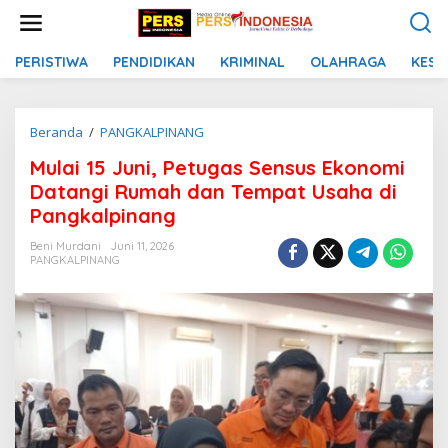
L
e
w
a
PERISTIWA
PENDIDIKAN
KRIMINAL
OLAHRAGA
KESE
t
i
k
Beranda
/
PANGKALPINANG
M
e
u
k
Mulai 15 Juni, Petugas Sensus Ekonomi
l
o
a
n
Datangi Rumah dan Tempat Usaha di
i
t
Pangkalpinang
1
e
5
n
Beni Murdani
Juni 11, 2026
J
PANGKALPINANG
u
n
i
,
P
e
t
u
g
a