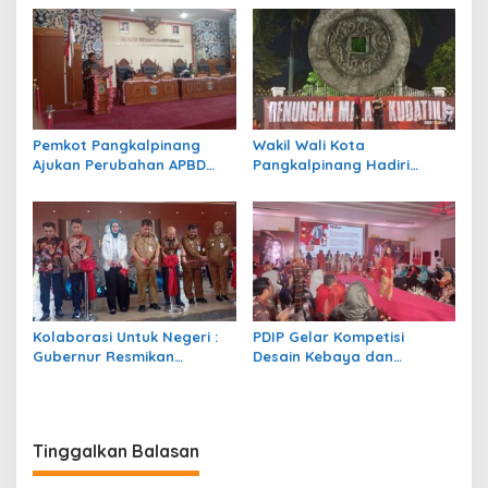
Tricakti, Tata Niaga Timah
Didominasi Transportasi
dan Pengelolaan Kawasan
dan Pangan
Hutan, DPRD Babel Janji
Kawal Aspirasi
Pemkot Pangkalpinang
Wakil Wali Kota
Ajukan Perubahan APBD
Pangkalpinang Hadiri
2026 Rp890,49 Miliar,
Renungan Malam Kudatuli,
Defisit Ditutup SiLPA
Ajak Generasi Muda Rawat
Rp69,33 Miliar
Demokrasi
Kolaborasi Untuk Negeri :
PDIP Gelar Kompetisi
Gubernur Resmikan
Desain Kebaya dan
Restoran Lempah dan
Kerudung Regional IV, 9
Seafood Ketapang,
Finalis Rebut Fatmawati
Walikota Pangkalpinang
Trophy 2026
Berikan Relaksasi Pajak
Tinggalkan Balasan