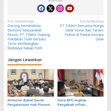
Ikuti Kami
N
Pos sebelumnya
Pos berikutnya
Dorong Kemandirian
PT TIMAH Bersama Warga
a
Ekonomi Masyarakat
Gelar Korve dan Tanam
v
Pesisir, PT TIMAH Dukung
Pohon di Pantai Asmara
Pokdatan Tuah Bersatu
Dewi
i
Terus Kembangkan
Budidaya Kakap Putih
g
a
Jangan Lewatkan
s
i
p
o
s
Almaster Babel Desak
Data BPS Ungkap
Penyelesaian Hak Plasma 8
Penyebab Inflasi
Desa, Evaluasi Satgas
Pangkalpinang Naik,