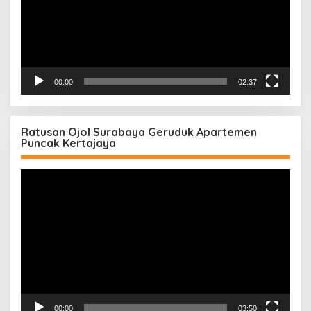
00:00
02:37
Ratusan Ojol Surabaya Geruduk Apartemen
Puncak Kertajaya
Pemutar
Video
00:00
03:50