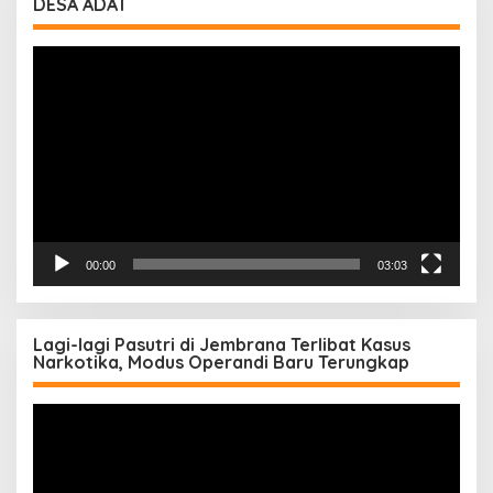
DESA ADAT
Pemutar
Video
00:00
03:03
Lagi-lagi Pasutri di Jembrana Terlibat Kasus
Narkotika, Modus Operandi Baru Terungkap
Pemutar
Video