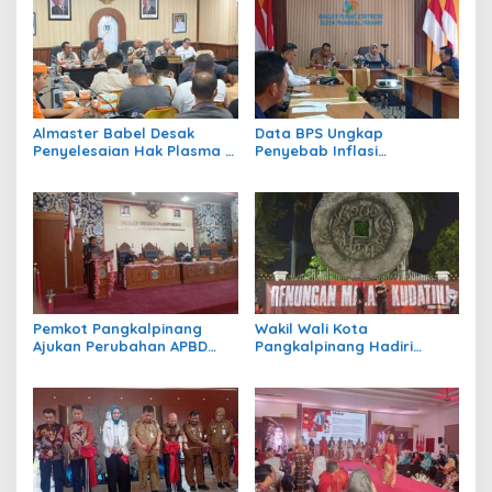
Almaster Babel Desak
Data BPS Ungkap
Penyelesaian Hak Plasma 8
Penyebab Inflasi
Desa, Evaluasi Satgas
Pangkalpinang Naik,
Tricakti, Tata Niaga Timah
Didominasi Transportasi
dan Pengelolaan Kawasan
dan Pangan
Hutan, DPRD Babel Janji
Kawal Aspirasi
Pemkot Pangkalpinang
Wakil Wali Kota
Ajukan Perubahan APBD
Pangkalpinang Hadiri
2026 Rp890,49 Miliar,
Renungan Malam Kudatuli,
Defisit Ditutup SiLPA
Ajak Generasi Muda Rawat
Rp69,33 Miliar
Demokrasi