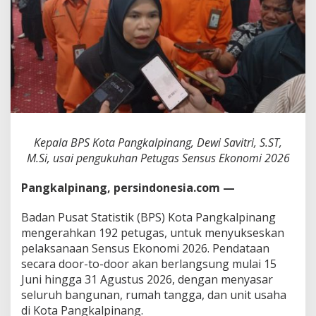
s
S
e
n
s
u
s
E
k
o
n
Kepala BPS Kota Pangkalpinang, Dewi Savitri, S.ST,
o
M.Si, usai pengukuhan Petugas Sensus Ekonomi 2026
m
i
D
Pangkalpinang, persindonesia.com —
a
t
Badan Pusat Statistik (BPS) Kota Pangkalpinang
a
mengerahkan 192 petugas, untuk menyukseskan
n
pelaksanaan Sensus Ekonomi 2026. Pendataan
g
i
secara door-to-door akan berlangsung mulai 15
R
Juni hingga 31 Agustus 2026, dengan menyasar
u
seluruh bangunan, rumah tangga, dan unit usaha
m
di Kota Pangkalpinang.
a