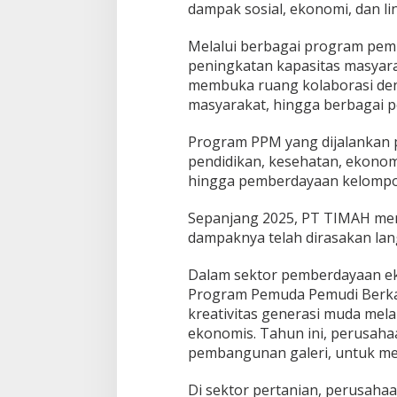
g
dampak sosial, ekonomi, dan li
g
a
Melalui berbagai program pe
P
peningkatan kapasitas masyar
e
m
membuka ruang kolaborasi den
b
masyarakat, hingga berbagai 
e
r
Program PPM yang dijalankan 
d
pendidikan, kesehatan, ekonom
a
y
hingga pemberdayaan kelompo
a
a
Sepanjang 2025, PT TIMAH men
n
dampaknya telah dirasakan lan
E
k
o
Dalam sektor pemberdayaan e
n
Program Pemuda Pemudi Berkar
o
kreativitas generasi muda mel
m
ekonomis. Tahun ini, perusah
i
pembangunan galeri, untuk m
L
o
k
Di sektor pertanian, perusah