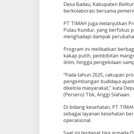
a
Desa Badau, Kabupaten Belitun
l
berkolaborasi bersama pemerin
PT TIMAH juga melanjutkan Prog
Pulau Kundur, yang berfokus 
menghadapi dampak perubahan
Program ini melibatkan berbag
kakap putih, pembibitan mang
iklim, hingga pengelolaan sam
“Pada tahun 2025, cakupan pro
pengembangan budidaya ayam
dikelola masyarakat,” kata D
(Persero) Tbk, Anggi Siahaan.
Di bidang kesehatan, PT TIMA
sebagai layanan kesehatan be
operasional.
Saat ini terdapat tiga armada 