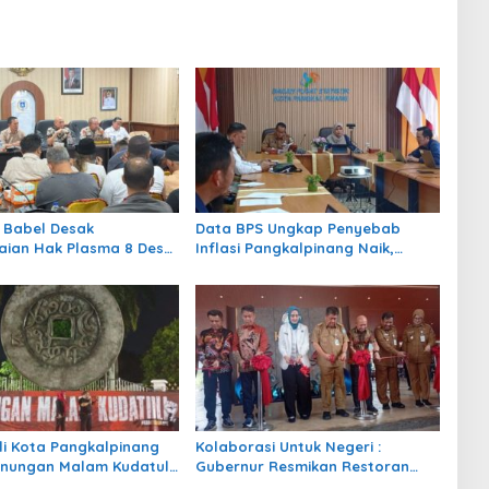
 Babel Desak
Data BPS Ungkap Penyebab
aian Hak Plasma 8 Desa,
Inflasi Pangkalpinang Naik,
Satgas Tricakti, Tata
Didominasi Transportasi dan
mah dan Pengelolaan
Pangan
Hutan, DPRD Babel
al Aspirasi
li Kota Pangkalpinang
Kolaborasi Untuk Negeri :
enungan Malam Kudatuli,
Gubernur Resmikan Restoran
erasi Muda Rawat
Lempah dan Seafood Ketapang,