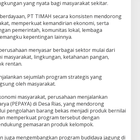
ngkungan yang nyata bagi masyarakat sekitar.
mberdayaan, PT TIMAH secara konsisten mendorong
akat, memperkuat kemandirian ekonomi, serta
gan pemerintah, komunitas lokal, lembaga
pemangku kepentingan lainnya.
perusahaan menyasar berbagai sektor mulai dari
i masyarakat, lingkungan, ketahanan pangan,
k rentan.
jalankan sejumlah program strategis yang
gsung oleh masyarakat.
konomi masyarakat, perusahaan menjalankan
ya (PEPAYA) di Desa Rias, yang mendorong
alui pengolahan barang bekas menjadi produk bernilai
aan memperkuat program tersebut dengan
endukung pemasaran produk kelompok.
aan juga mengembangkan program budidaya jagung di