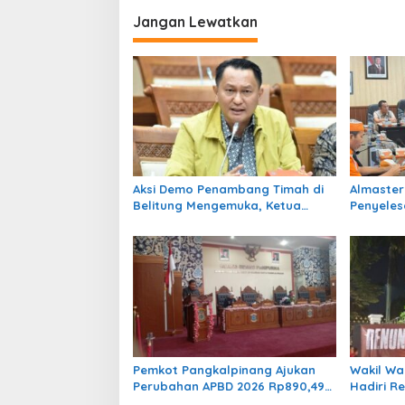
i
Jangan Lewatkan
g
a
s
i
p
o
s
Aksi Demo Penambang Timah di
Almaster
Belitung Mengemuka, Ketua
Penyeles
Komisi XII DPR Bambang Patijaya
Evaluasi 
Dorong Perpres Segera Terbit
Niaga Ti
Kawasan 
Janji Kaw
Pemkot Pangkalpinang Ajukan
Wakil Wa
Perubahan APBD 2026 Rp890,49
Hadiri R
Miliar, Defisit Ditutup SiLPA
Ajak Gen