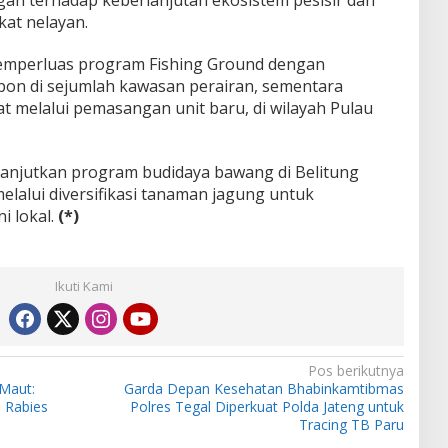
an terhadap keberlanjutan ekosistem pesisir dan
at nelayan.
emperluas program Fishing Ground dengan
on di sejumlah kawasan perairan, sementara
t melalui pemasangan unit baru, di wilayah Pulau
elanjutkan program budidaya bawang di Belitung
lalui diversifikasi tanaman jagung untuk
i lokal.
(*)
Ikuti Kami
Pos berikutnya
 Maut:
Garda Depan Kesehatan Bhabinkamtibmas
 Rabies
Polres Tegal Diperkuat Polda Jateng untuk
Tracing TB Paru