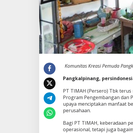
A
H
S
a
s
a
r
K
e
l
o
m
Komunitas Kreasi Pemuda Pangka
p
o
Pangkalpinang, persindones
k
R
PT TIMAH (Persero) Tbk teru
e
n
Program Pengembangan dan Pe
t
upaya menciptakan manfaat ber
a
perusahaan.
n
H
Bagi PT TIMAH, keberadaan per
i
n
operasional, tetapi juga bag