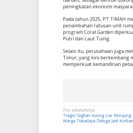
Garden, sebagai bentuk dukung
peningkatan ekonomi masyarak
Pada tahun 2025, PT TIMAH m
penambahan ratusan unit rump
program Coral Garden diperkua
Putri dan Laut Tuing.
Selain itu, perusahaan juga m
Timur, yang kini berkembang me
memperkuat kemandirian petan
N
Pos sebelumnya
Tragis! Gigitan Kucing Liar Berujung
a
Warga Tukadaya Diduga Jadi Korban
v