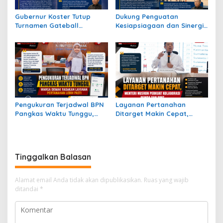
Gubernur Koster Tutup
Dukung Penguatan
Turnamen Gateball
Kesiapsiagaan dan Sinergi
Nasional, Apresiasi
Hadapi Potensi Bencana,
Perjuangan Atlet Bali Raih
Gubernur Bali Koster Hadiri
Juara
Manuver Lapangan LKO
Kogabwilhan II
Pengukuran Terjadwal BPN
Layanan Pertanahan
Pangkas Waktu Tunggu,
Ditarget Makin Cepat,
Warga Demak Rasakan
Menteri Nusron Perkuat
Layanan Pertanahan Lebih
Kolaborasi Pemda dan
Pasti
PPAT
Tinggalkan Balasan
Alamat email Anda tidak akan dipublikasikan.
Ruas yang wajib
ditandai
*