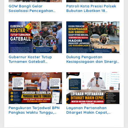
GOW Bangli Gelar
Patroli Kota Presisi Polsek
Sosialisasi Pencegahan
Bubutan Libatkan 18
Bullying di SMPN 1
Personel, Antisipasi
Kintamani
Gangguan Kamtibmas
Gubernur Koster Tutup
Dukung Penguatan
Turnamen Gateball
Kesiapsiagaan dan Sinergi
Nasional, Apresiasi
Hadapi Potensi Bencana,
Perjuangan Atlet Bali Raih
Gubernur Bali Koster Hadiri
Juara
Manuver Lapangan LKO
Kogabwilhan II
Pengukuran Terjadwal BPN
Layanan Pertanahan
Pangkas Waktu Tunggu,
Ditarget Makin Cepat,
Warga Demak Rasakan
Menteri Nusron Perkuat
Layanan Pertanahan Lebih
Kolaborasi Pemda dan
Pasti
PPAT