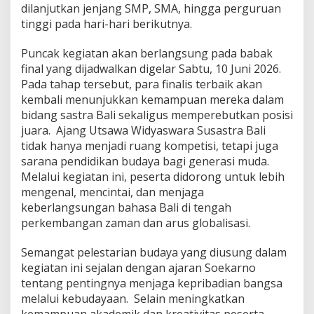
dilanjutkan jenjang SMP, SMA, hingga perguruan
G
e
tinggi pada hari-hari berikutnya.
n
e
Puncak kegiatan akan berlangsung pada babak
r
final yang dijadwalkan digelar Sabtu, 10 Juni 2026.
a
Pada tahap tersebut, para finalis terbaik akan
s
i
kembali menunjukkan kemampuan mereka dalam
M
bidang sastra Bali sekaligus memperebutkan posisi
u
juara. Ajang Utsawa Widyaswara Susastra Bali
d
tidak hanya menjadi ruang kompetisi, tetapi juga
a
sarana pendidikan budaya bagi generasi muda.
D
i
Melalui kegiatan ini, peserta didorong untuk lebih
a
mengenal, mencintai, dan menjaga
j
keberlangsungan bahasa Bali di tengah
a
perkembangan zaman dan arus globalisasi.
k
L
e
Semangat pelestarian budaya yang diusung dalam
s
kegiatan ini sejalan dengan ajaran
Soekarno
t
tentang pentingnya menjaga kepribadian bangsa
a
melalui kebudayaan. Selain meningkatkan
r
i
kemampuan akademik dan kreativitas peserta,