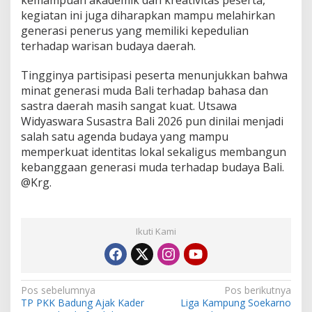
k
kegiatan ini juga diharapkan mampu melahirkan
a
generasi penerus yang memiliki kepedulian
n
terhadap warisan budaya daerah.
B
a
h
Tingginya partisipasi peserta menunjukkan bahwa
a
minat generasi muda Bali terhadap bahasa dan
s
sastra daerah masih sangat kuat. Utsawa
a
Widyaswara Susastra Bali 2026 pun dinilai menjadi
D
salah satu agenda budaya yang mampu
a
e
memperkuat identitas lokal sekaligus membangun
r
kebanggaan generasi muda terhadap budaya Bali.
a
@Krg.
h
Ikuti Kami
N
Pos sebelumnya
Pos berikutnya
TP PKK Badung Ajak Kader
Liga Kampung Soekarno