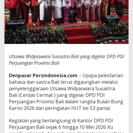
l
i
G
e
l
a
r
U
t
s
Utsawa Widyaswara Susastra Bali yang digelar DPD PDI
a
w
Perjuangan Provinsi Bali
a
W
Denpasar Persindonesia.com
– Upaya pelestarian
i
bahasa dan sastra Bali terus digaungkan melalui
d
penyelenggaraan Utsawa Widyaswara Susastra
y
a
Bali (Cerdas Cermat ) yang digelar DPD PDI
s
Perjuangan Provinsi Bali dalam rangka Bulan Bung
w
Karno 2026 dan peringatan HUT ke-53 partai.
a
r
Kegiatan yang berlangsung di Kantor DPD PDI
a
S
Perjuangan Bali sejak 6 hingga 10 Mei 2026 itu
u