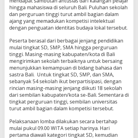
mendapat sambutan antusias dari kalangan pelajar
s
hingga mahasiswa di seluruh Bali. Puluhan sekolah
a
dan perguruan tinggi turut ambil bagian dalam
s
t
ajang yang memadukan kompetisi intelektual
r
dengan penguatan identitas budaya lokal tersebut.
a
B
Peserta berasal dari berbagai jenjang pendidikan
a
mulai tingkat SD, SMP, SMA hingga perguruan
l
i
tinggi. Masing-masing kabupaten/kota di Bali
(
mengirimkan sekolah terbaiknya untuk bersaing
C
menunjukkan kemampuan di bidang bahasa dan
e
sastra Bali. Untuk tingkat SD, SMP, dan SMA,
r
sebanyak 54 sekolah ikut berpartisipasi, dengan
d
a
rincian masing-masing jenjang diikuti 18 sekolah
s
dari sembilan kabupaten/kota se-Bali. Sementara di
C
tingkat perguruan tinggi, sembilan universitas
e
turut ambil bagian dalam kompetisi tersebut.
r
m
a
Pelaksanaan lomba dilakukan secara bertahap
t
mulai pukul 09.00 WITA setiap harinya. Hari
)
pertama diawali kategori tingkat SD, kemudian
,