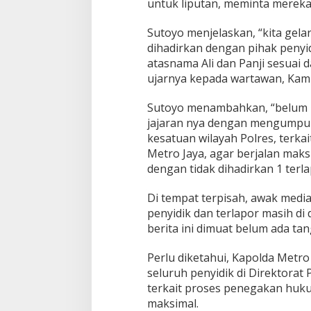
e
untuk liputan, meminta merek
g
i
Sutoyo menjelaskan, “kita gelar 
n
dihadirkan dengan pihak penyi
i
atasnama Ali dan Panji sesuai d
J
a
ujarnya kepada wartawan, Kami
d
i
Sutoyo menambahkan, “belum l
n
jajaran nya dengan mengumpulk
y
kesatuan wilayah Polres, terk
a
Metro Jaya, agar berjalan maks
dengan tidak dihadirkan 1 terla
Di tempat terpisah, awak medi
penyidik dan terlapor masih di
berita ini dimuat belum ada ta
Perlu diketahui, Kapolda Metr
seluruh penyidik di Direktorat 
terkait proses penegakan huku
maksimal.