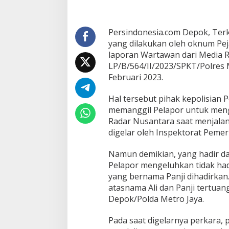
l
a
n
Persindonesia.com Depok, Ter
g
yang dilakukan oleh oknum Pej
i
laporan Wartawan dari Media 
P
e
LP/B/564/II/2023/SPKT/Polres 
k
Februari 2023.
e
r
Hal tersebut pihak kepolisian 
j
memanggil Pelapor untuk meng
a
a
Radar Nusantara saat menjalan
n
digelar oleh Inspektorat Pemer
W
a
Namun demikian, yang hadir da
r
Pelapor mengeluhkan tidak had
t
a
yang bernama Panji dihadirkan.
w
atasnama Ali dan Panji tertua
a
Depok/Polda Metro Jaya.
n
,
Pada saat digelarnya perkara, 
B