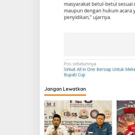
masyarakat betul-betul sesuai 
maupun dengan hukum acara y
penyidikan,” ujarnya.
N
Pos sebelumnya
Sirkuit All in One Bersiap Untuk Me
a
Bupati Cup
v
i
Jangan Lewatkan
g
a
s
i
p