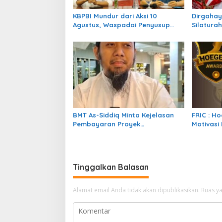
o
KBPBI Mundur dari Aksi 10
Dirgahay
s
Agustus, Waspadai Penyusup
Silaturah
dan Potensi Kerusuhan
FRIC Aja
Ribuan B
BMT As-Siddiq Minta Kejelasan
FRIC : H
Pembayaran Proyek
Motivasi 
Mudharabah Beras, Harapkan
Berintegr
Peran PP Muhammadiyah
Presisi
Tinggalkan Balasan
Alamat email Anda tidak akan dipublikasikan.
Ruas ya