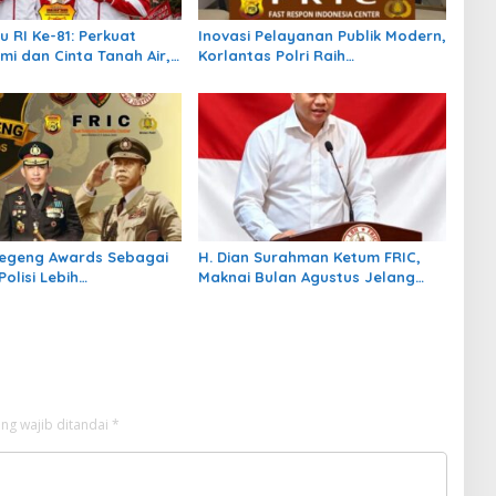
u RI Ke-81: Perkuat
Inovasi Pelayanan Publik Modern,
mi dan Cinta Tanah Air,
Korlantas Polri Raih
k Pengurus Tebarkan
Penghargaan Presisi Berkat SIM
endera
Digital dan e-BPKB
oegeng Awards Sebagai
H. Dian Surahman Ketum FRIC,
Polisi Lebih
Maknai Bulan Agustus Jelang
itas, Profesional dan
Hari Kemerdekaan: Momentum
Refleksi Kebangsaan, Keadilan
Hukum, dan Pengabdian Rakyat
ng wajib ditandai
*