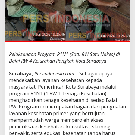
R
1
N
1
(
S
a
t
u
R
Pelaksanaan Program R1N1 (Satu RW Satu Nakes) di
W
Balai RW 4 Kelurahan Rangkah Kota Surabaya
S
a
Surabaya,
Persindonesia.com
– Sebagai upaya
t
u
mendekatkan layanan kesehatan kepada
N
masyarakat, Pemerintah Kota Surabaya melalui
a
program R1N1 (1 RW 1 Tenaga Kesehatan)
k
menghadirkan tenaga kesehatan di setiap Balai
e
s
RW. Program ini merupakan bagian dari penguatan
)
layanan kesehatan primer yang bertujuan
d
mempermudah warga memperoleh akses
i
pemeriksaan kesehatan, konsultasi, skrining
B
penyakit, serta edukasi kesehatan tanpa harus
a