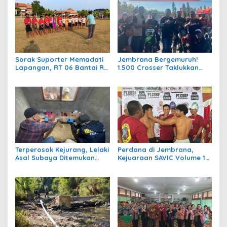
Sorak Suporter Memadati
Jembrana Bergemuruh!
Lapangan, RT 06 Bantai RT
1.500 Crosser Taklukkan
04 dengan Skor 5-1 di Laga
Jalur Adventure di HUT
Bergengsi Desa Bumiharja
Kota Negara ke-131
Terperosok Kejurang, Lelaki
Perdana di Jembrana,
Asal Subaya Ditemukan
Kejuaraan SAVIC Volume 1
Meninggal Tersangkut di
Rangkul Atlet Bela Diri se-
Pohon Juwet
Bali