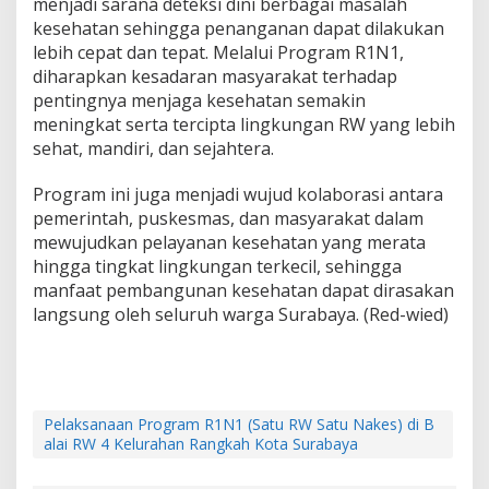
menjadi sarana deteksi dini berbagai masalah
a
kesehatan sehingga penanganan dapat dilakukan
S
lebih cepat dan tepat. Melalui Program R1N1,
u
r
diharapkan kesadaran masyarakat terhadap
a
pentingnya menjaga kesehatan semakin
b
meningkat serta tercipta lingkungan RW yang lebih
a
sehat, mandiri, dan sejahtera.
y
a
Program ini juga menjadi wujud kolaborasi antara
pemerintah, puskesmas, dan masyarakat dalam
mewujudkan pelayanan kesehatan yang merata
hingga tingkat lingkungan terkecil, sehingga
manfaat pembangunan kesehatan dapat dirasakan
langsung oleh seluruh warga Surabaya. (Red-wied)
Pelaksanaan Program R1N1 (Satu RW Satu Nakes) di B
alai RW 4 Kelurahan Rangkah Kota Surabaya