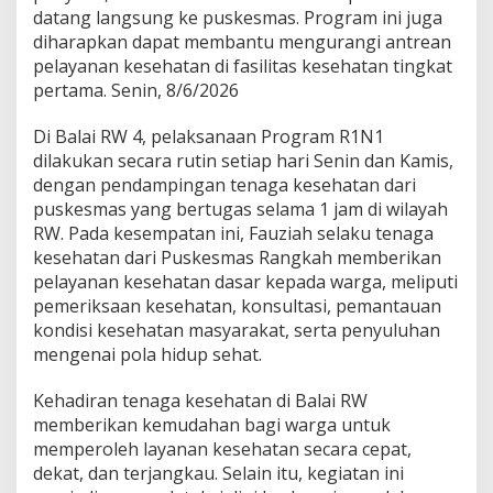
l
datang langsung ke puskesmas. Program ini juga
a
diharapkan dapat membantu mengurangi antrean
i
pelayanan kesehatan di fasilitas kesehatan tingkat
R
pertama. Senin, 8/6/2026
W
4
K
Di Balai RW 4, pelaksanaan Program R1N1
e
dilakukan secara rutin setiap hari Senin dan Kamis,
l
dengan pendampingan tenaga kesehatan dari
u
puskesmas yang bertugas selama 1 jam di wilayah
r
a
RW. Pada kesempatan ini, Fauziah selaku tenaga
h
kesehatan dari Puskesmas Rangkah memberikan
a
pelayanan kesehatan dasar kepada warga, meliputi
n
pemeriksaan kesehatan, konsultasi, pemantauan
R
kondisi kesehatan masyarakat, serta penyuluhan
a
n
mengenai pola hidup sehat.
g
k
Kehadiran tenaga kesehatan di Balai RW
a
memberikan kemudahan bagi warga untuk
h
memperoleh layanan kesehatan secara cepat,
K
o
dekat, dan terjangkau. Selain itu, kegiatan ini
t