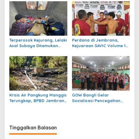
Bergengsi Desa Bumiharja
Kota Negara ke-131
Terperosok Kejurang, Lelaki
Perdana di Jembrana,
Asal Subaya Ditemukan
Kejuaraan SAVIC Volume 1
Meninggal Tersangkut di
Rangkul Atlet Bela Diri se-
Pohon Juwet
Bali
Krisis Air Pangkung Manggis
GOW Bangli Gelar
Terungkap, BPBD Jembrana
Sosialisasi Pencegahan
Temukan 7 Titik Pipa Rusak
Bullying di SMPN 1
Akibat Banjir 2025
Kintamani
Tinggalkan Balasan