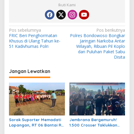
Ikuti Kami
N
Pos sebelumnya
Pos berikutnya
FRIC Beri Penghormatan
Polres Bondowoso Bongkar
a
Khusus di Ulang Tahun ke-
Jaringan Narkoba Antar
v
51 Kadivhumas Polri
Wilayah, Ribuan Pil Koplo
dan Puluhan Paket Sabu
i
Disita
g
Jangan Lewatkan
a
s
i
p
o
s
Sorak Suporter Memadati
Jembrana Bergemuruh!
Lapangan, RT 06 Bantai RT
1.500 Crosser Taklukkan
04 dengan Skor 5-1 di Laga
Jalur Adventure di HUT