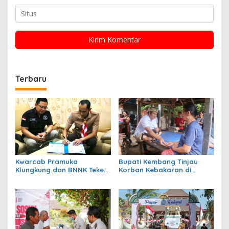
Terbaru
Kwarcab Pramuka
Bupati Kembang Tinjau
Klungkung dan BNNK Teken
Korban Kebakaran di
PKS Pembentukan Saka Anti
Manistutu dan Serahkan
Narkoba
Bantuan