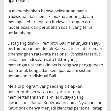
ujar Koster.
a
n
Ia menambahkan bahwa pelestarian nama
K
tradisional Bali memiliki makna penting dalam
e
t
menjaga keberlanjutan budaya di tengah arus
u
modernisasi dan perubahan sosial yang terus
t
berkembang.
Data yang dimiliki Pemprov Bali menunjukkan laju
pertumbuhan penduduk Bali saat ini relatif rendah
dibandingkan rata-rata nasional. Kondisi tersebut
dinilai menjadi salah satu faktor yang
memengaruhi semakin berkurangnya penggunaan
nama anak ketiga dan keempat dalam sistem
penamaan tradisional Bali.
Melalui program yang sedang disiapkan,
pemerintah berharap masyarakat tetap
mempertahankan nilai-nilai budaya yang
diwariskan leluhur. Keberadaan nama Nyoman dan
Ketut tidak hanya menjadi identitas personal, tetapi