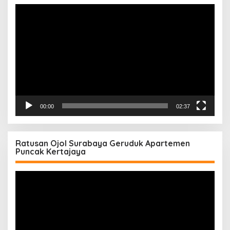
Pemutar
Video
00:00
02:37
Ratusan Ojol Surabaya Geruduk Apartemen
Puncak Kertajaya
Pemutar
Video