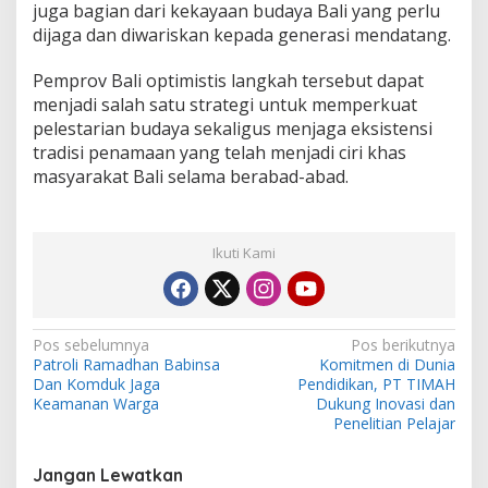
juga bagian dari kekayaan budaya Bali yang perlu
dijaga dan diwariskan kepada generasi mendatang.
Pemprov Bali optimistis langkah tersebut dapat
menjadi salah satu strategi untuk memperkuat
pelestarian budaya sekaligus menjaga eksistensi
tradisi penamaan yang telah menjadi ciri khas
masyarakat Bali selama berabad-abad.
Ikuti Kami
N
Pos sebelumnya
Pos berikutnya
Patroli Ramadhan Babinsa
Komitmen di Dunia
a
Dan Komduk Jaga
Pendidikan, PT TIMAH
v
Keamanan Warga
Dukung Inovasi dan
Penelitian Pelajar
i
g
Jangan Lewatkan