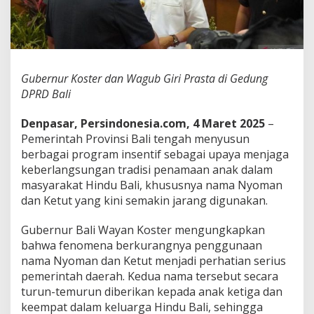
P
r
o
g
r
a
Gubernur Koster dan Wagub Giri Prasta di Gedung
m
DPRD Bali
K
h
u
Denpasar, Persindonesia.com, 4 Maret 2025
–
s
Pemerintah Provinsi Bali tengah menyusun
u
berbagai program insentif sebagai upaya menjaga
s
keberlangsungan tradisi penamaan anak dalam
u
n
masyarakat Hindu Bali, khususnya nama Nyoman
t
dan Ketut yang kini semakin jarang digunakan.
u
k
Gubernur Bali Wayan Koster mengungkapkan
L
bahwa fenomena berkurangnya penggunaan
e
s
nama Nyoman dan Ketut menjadi perhatian serius
t
pemerintah daerah. Kedua nama tersebut secara
a
turun-temurun diberikan kepada anak ketiga dan
r
keempat dalam keluarga Hindu Bali, sehingga
i