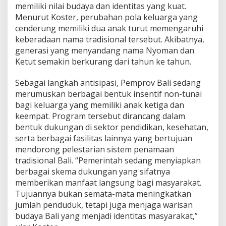
k
memiliki nilai budaya dan identitas yang kuat.
a
Menurut Koster, perubahan pola keluarga yang
n
cenderung memiliki dua anak turut memengaruhi
N
keberadaan nama tradisional tersebut. Akibatnya,
a
generasi yang menyandang nama Nyoman dan
m
a
Ketut semakin berkurang dari tahun ke tahun.
T
r
Sebagai langkah antisipasi, Pemprov Bali sedang
a
merumuskan berbagai bentuk insentif non-tunai
d
bagi keluarga yang memiliki anak ketiga dan
i
s
keempat. Program tersebut dirancang dalam
i
bentuk dukungan di sektor pendidikan, kesehatan,
o
serta berbagai fasilitas lainnya yang bertujuan
n
mendorong pelestarian sistem penamaan
a
l
tradisional Bali. “Pemerintah sedang menyiapkan
N
berbagai skema dukungan yang sifatnya
y
memberikan manfaat langsung bagi masyarakat.
o
Tujuannya bukan semata-mata meningkatkan
m
jumlah penduduk, tetapi juga menjaga warisan
a
n
budaya Bali yang menjadi identitas masyarakat,”
d