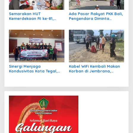
Semarakan HUT
Ada Pasar Rakyat PKK Bali,
Kemerdekaan RI ke-81,
Pengendara Diminta
Rumah Tahanan Bangli
Waspadai Kepadatan di
Gelar Cek Kesehatan Gratis
Kawasan GKBK Jembrana
Sinergi Menjaga
Kabel WiFi Kembali Makan
Kondusivitas Kota Tegal,
Korban di Jembrana,
Kasdim Silaturahmi
Petani Nira Patah Kaki dan
Bersama Ormas, LSM,
Terancam Cacat Permanen
Media, dan Mahasiswa