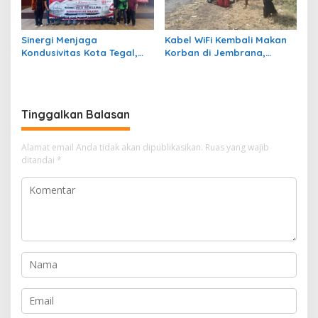
Sinergi Menjaga
Kabel WiFi Kembali Makan
Kondusivitas Kota Tegal,
Korban di Jembrana,
Kasdim Silaturahmi
Petani Nira Patah Kaki dan
Bersama Ormas, LSM,
Terancam Cacat Permanen
Media, dan Mahasiswa
Tinggalkan Balasan
Alamat email Anda tidak akan dipublikasikan.
Ruas yang wajib
ditandai
*