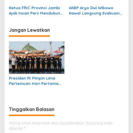
Evakuasi Dua Jenazah di
Raih Penghargaan Presisi
Gunung Piramid
Berkat SIM Digital dan e-
Ketua FRIC Provinsi Jambi
AKBP Aryo Dwi Wibowo
BPKB
Ajak Insan Pers Mendukung
Kawal Langsung Evakuasi
Polri Menjaga
Korban Gunung Piramid di
Sitkamtibmas dan Tangkal
Medan Ekstrem
Hoax
Jangan Lewatkan
Presiden RI Pimpin Lima
Pertemuan Hari Pertama
KTT ke-42 ASEAN 2023
Tinggalkan Balasan
Alamat email Anda tidak akan dipublikasikan.
Ruas yang wajib
ditandai
*