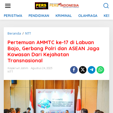
L
e
w
a
PERISTIWA
PENDIDIKAN
KRIMINAL
OLAHRAGA
KESE
t
i
k
Beranda
/
NTT
P
e
e
k
Pertemuan AMMTC ke-17 di Labuan
r
o
t
n
Bajo, Gerbang Polri dan ASEAN Jaga
e
t
Kawasan Dari Kejahatan
m
e
Transnasional
u
n
a
Kaperwil Jatim
Agustus 24, 2023
n
NTT
A
M
M
T
C
k
e
-
1