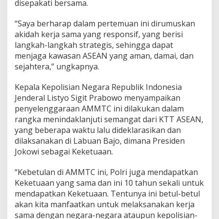
disepakati bersama.
e
j
“Saya berharap dalam pertemuan ini dirumuskan
a
h
akidah kerja sama yang responsif, yang berisi
a
langkah-langkah strategis, sehingga dapat
t
menjaga kawasan ASEAN yang aman, damai, dan
a
sejahtera,” ungkapnya.
n
T
r
Kepala Kepolisian Negara Republik Indonesia
a
Jenderal Listyo Sigit Prabowo menyampaikan
n
penyelenggaraan AMMTC ini dilakukan dalam
s
rangka menindaklanjuti semangat dari KTT ASEAN,
n
yang beberapa waktu lalu dideklarasikan dan
a
s
dilaksanakan di Labuan Bajo, dimana Presiden
i
Jokowi sebagai Keketuaan.
o
n
“Kebetulan di AMMTC ini, Polri juga mendapatkan
a
Keketuaan yang sama dan ini 10 tahun sekali untuk
l
mendapatkan Keketuaan. Tentunya ini betul-betul
akan kita manfaatkan untuk melaksanakan kerja
sama dengan negara-negara ataupun kepolisian-