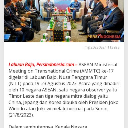
7
d
i
L
a
b
u
a
n
Img 20230824 113928
B
a
j
Labuan Bajo, Persindonesia.com –
ASEAN Ministerial
o
,
Meeting on Transnational Crime (AMMTC) ke-17
G
digelar di Labuan Bajo, Nusa Tenggara Timur
e
(NTT) pada 19-23 Agustus 2023. Acara yang dihadiri
r
oleh 10 negara ASEAN, satu negara observer yaitu
b
a
Timor Leste dan tiga negara mitra dialog yaitu
n
China, Jepang dan Korea dibuka oleh Presiden Joko
g
Widodo atau Jokowi melalui virtual pada Senin,
P
(21/8/2023).
o
l
r
Dalam sambutannya, Kepala Negara