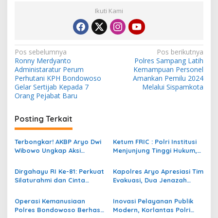
Ikuti Kami
N
Pos sebelumnya
Pos berikutnya
Ronny Merdyanto
Polres Sampang Latih
a
Administaratur Perum
Kemampuan Personel
v
Perhutani KPH Bondowoso
Amankan Pemilu 2024
Gelar Sertijab Kepada 7
Melalui Sispamkota
i
Orang Pejabat Baru
g
Posting Terkait
a
s
Terbongkar! AKBP Aryo Dwi
Ketum FRIC : Polri Institusi
i
Wibowo Ungkap Aksi
Menjunjung Tinggi Hukum,
p
Perampok yang Menyusup
Paling Tegas Terhadap
Lewat Jendela Saat
Anggota Yang Melakukan
Dirgahayu RI Ke-81: Perkuat
Kapolres Aryo Apresiasi Tim
o
Korban Terlelap
Pelanggaran
Silaturahmi dan Cinta
Evakuasi, Dua Jenazah
s
Tanah Air, FRIC Ajak
Gunung Piramid Berhasil
Pengurus Tebarkan Ribuan
Dibawa ke RS Bhayangkara
Operasi Kemanusiaan
Inovasi Pelayanan Publik
Bendera
Bondowoso
Polres Bondowoso Berhasil
Modern, Korlantas Polri