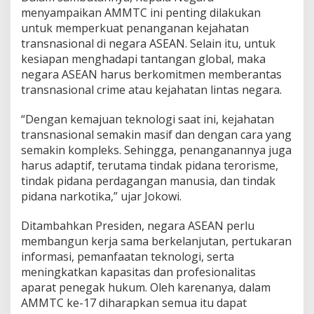
i
menyampaikan AMMTC ini penting dilakukan
d
untuk memperkuat penanganan kejahatan
a
transnasional di negara ASEAN. Selain itu, untuk
n
kesiapan menghadapi tantangan global, maka
A
S
negara ASEAN harus berkomitmen memberantas
E
transnasional crime atau kejahatan lintas negara.
A
N
“Dengan kemajuan teknologi saat ini, kejahatan
J
transnasional semakin masif dan dengan cara yang
a
g
semakin kompleks. Sehingga, penanganannya juga
a
harus adaptif, terutama tindak pidana terorisme,
K
tindak pidana perdagangan manusia, dan tindak
a
pidana narkotika,” ujar Jokowi.
w
a
s
Ditambahkan Presiden, negara ASEAN perlu
a
membangun kerja sama berkelanjutan, pertukaran
n
informasi, pemanfaatan teknologi, serta
D
meningkatkan kapasitas dan profesionalitas
a
r
aparat penegak hukum. Oleh karenanya, dalam
i
AMMTC ke-17 diharapkan semua itu dapat
K