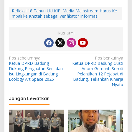
Refleksi 18 Tahun UU KIP: Media Mainstream Harus Ke
mbali ke Khittah sebagai Verifikator Informasi
Ikuti Kami
N
Pos sebelumnya
Pos berikutnya
Ketua DPRD Badung
Ketua DPRD Badung Gusti
a
Dukung Penguatan Seni dan
Anom Gumanti Soroti
v
Isu Lingkungan di Badung
Pelantikan 12 Pejabat di
Ecology Art Space 2026
Badung, Tekankan Kinerja
i
Nyata
g
Jangan Lewatkan
a
s
i
p