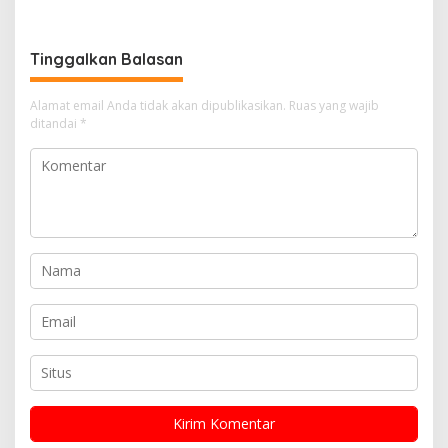
Masyarakat Kibarkan
Kepercayaan Publik
Merah Putih Sebulan Penuh
Sambut HUT RI Ke-81
Tinggalkan Balasan
Alamat email Anda tidak akan dipublikasikan.
Ruas yang wajib
ditandai
*