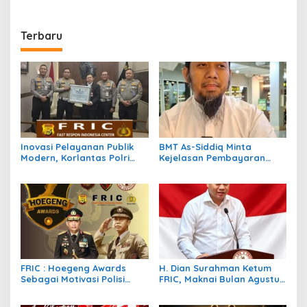
Terbaru
Inovasi Pelayanan Publik
BMT As-Siddiq Minta
Modern, Korlantas Polri
Kejelasan Pembayaran
Raih Penghargaan Presisi
Proyek Mudharabah Beras,
Berkat SIM Digital dan e-
Harapkan Peran PP
BPKB
Muhammadiyah
FRIC : Hoegeng Awards
H. Dian Surahman Ketum
Sebagai Motivasi Polisi
FRIC, Maknai Bulan Agustus
Lebih Berintegritas,
Jelang Hari Kemerdekaan:
Profesional dan Presisi
Momentum Refleksi