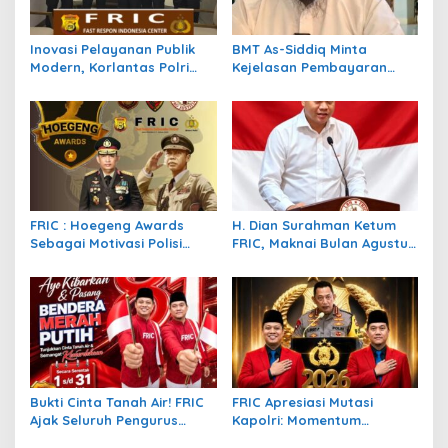
o
s
Inovasi Pelayanan Publik
BMT As-Siddiq Minta
Modern, Korlantas Polri
Kejelasan Pembayaran
Raih Penghargaan Presisi
Proyek Mudharabah Beras,
Berkat SIM Digital dan e-
Harapkan Peran PP
BPKB
Muhammadiyah
FRIC : Hoegeng Awards
H. Dian Surahman Ketum
Sebagai Motivasi Polisi
FRIC, Maknai Bulan Agustus
Lebih Berintegritas,
Jelang Hari Kemerdekaan:
Profesional dan Presisi
Momentum Refleksi
Kebangsaan, Keadilan
Hukum, dan Pengabdian
Rakyat
Bukti Cinta Tanah Air! FRIC
FRIC Apresiasi Mutasi
Ajak Seluruh Pengurus
Kapolri: Momentum
beserta Anggota dan
Penguatan Pelayanan dan