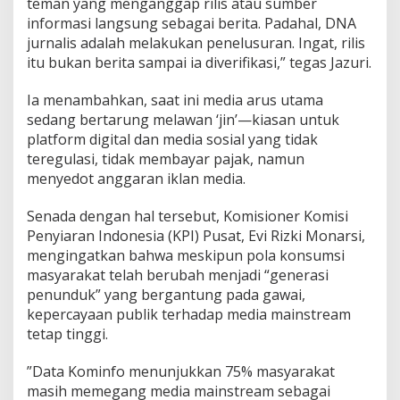
teman yang menganggap rilis atau sumber
f
informasi langsung sebagai berita. Padahal, DNA
i
jurnalis adalah melakukan penelusuran. Ingat, rilis
k
a
itu bukan berita sampai ia diverifikasi,” tegas Jazuri.
t
o
​Ia menambahkan, saat ini media arus utama
r
sedang bertarung melawan ‘jin’—kiasan untuk
I
platform digital dan media sosial yang tidak
n
f
teregulasi, tidak membayar pajak, namun
o
menyedot anggaran iklan media.
r
m
Senada dengan hal tersebut, Komisioner Komisi
a
Penyiaran Indonesia (KPI) Pusat, Evi Rizki Monarsi,
s
i
mengingatkan bahwa meskipun pola konsumsi
masyarakat telah berubah menjadi “generasi
penunduk” yang bergantung pada gawai,
kepercayaan publik terhadap media mainstream
tetap tinggi.
​”Data Kominfo menunjukkan 75% masyarakat
masih memegang media mainstream sebagai