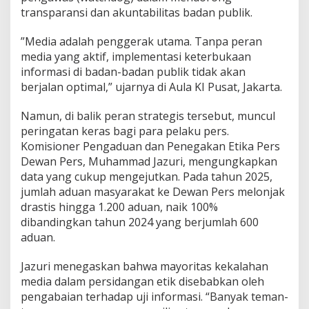
m
transparansi dan akuntabilitas badan publik.
b
a
​”Media adalah penggerak utama. Tanpa peran
l
media yang aktif, implementasi keterbukaan
i
k
informasi di badan-badan publik tidak akan
e
berjalan optimal,” ujarnya di Aula KI Pusat, Jakarta.
K
h
Namun, di balik peran strategis tersebut, muncul
i
peringatan keras bagi para pelaku pers.
t
t
Komisioner Pengaduan dan Penegakan Etika Pers
a
Dewan Pers, Muhammad Jazuri, mengungkapkan
h
data yang cukup mengejutkan. Pada tahun 2025,
s
jumlah aduan masyarakat ke Dewan Pers melonjak
e
drastis hingga 1.200 aduan, naik 100%
b
a
dibandingkan tahun 2024 yang berjumlah 600
g
aduan.
a
i
​Jazuri menegaskan bahwa mayoritas kekalahan
V
media dalam persidangan etik disebabkan oleh
e
r
pengabaian terhadap uji informasi. “Banyak teman-
i