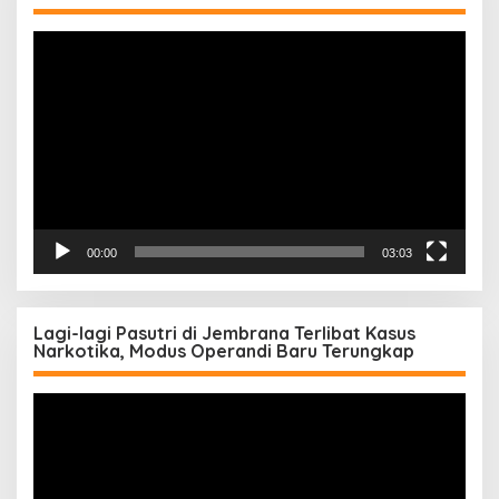
Pemutar
Video
00:00
03:03
Lagi-lagi Pasutri di Jembrana Terlibat Kasus
Narkotika, Modus Operandi Baru Terungkap
Pemutar
Video