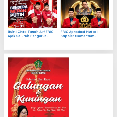
Kebangsaan, Keadilan
Hukum, dan Pengabdian
Rakyat
Bukti Cinta Tanah Air! FRIC
FRIC Apresiasi Mutasi
Ajak Seluruh Pengurus
Kapolri: Momentum
beserta Anggota dan
Penguatan Pelayanan dan
Masyarakat Kibarkan
Kepercayaan Publik
Merah Putih Sebulan Penuh
Sambut HUT RI Ke-81