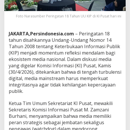
I
P
:
Foto Narasumber Peringatan 18 Tahun UU KIP di KI Pusat hari ini
M
e
d
JAKARTA,Persindonesia.com
– Peringatan 18
i
a
tahun disahkannya Undang-Undang Nomor 14
M
Tahun 2008 tentang Keterbukaan Informasi Publik
a
(KIP) menjadi momentum refleksi mendalam bagi
i
ekosistem media nasional. Dalam diskusi media
n
yang digelar Komisi Informasi (KI) Pusat, Kamis
s
t
(30/4/2026), ditekankan bahwa di tengah turbulensi
r
digital, media mainstream harus memperkuat
e
integritasnya agar tidak kehilangan kepercayaan
a
publik.
m
H
a
​Ketua Tim Umum Sekretariat KI Pusat, mewakili
r
Sekretaris Komisi Informasi Pusat M. Zamzani
u
Burhani, menyampaikan bahwa media memiliki
s
peran strategis sebagai jembatan sekaligus
K
e
pengawas (watchdog) dalam mendorong