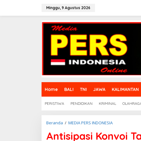
L
e
Minggu, 9 Agustus 2026
w
a
t
i
k
e
k
o
n
t
e
n
Home
BALI
TNI
JAWA
KALIMANTAN
PERISTIWA
PENDIDIKAN
KRIMINAL
OLAHRAG
Beranda
/
MEDIA PERS INDONESIA
A
n
Antisipasi Konvoi 
t
i