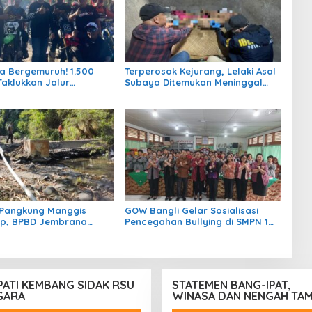
 Bergemuruh! 1.500
Terperosok Kejurang, Lelaki Asal
Taklukkan Jalur
Subaya Ditemukan Meninggal
e di HUT Kota Negara
Tersangkut di Pohon Juwet
ir Pangkung Manggis
GOW Bangli Gelar Sosialisasi
ap, BPBD Jembrana
Pencegahan Bullying di SMPN 1
 Titik Pipa Rusak Akibat
Kintamani
25
PATI KEMBANG SIDAK RSU
STATEMEN BANG-IPAT,
GARA
WINASA DAN NENGAH TA