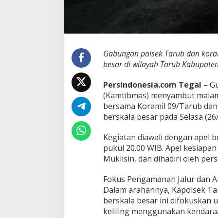
w
u
r
a
n
,
Gabungan polsek Tarub dan koram
T
besar di wilayah Tarub Kabupaten
i
g
Persindonesia.com Tegal
– Gu
a
(Kamtibmas) menyambut malam t
P
i
bersama Koramil 09/Tarub dan
l
berskala besar pada Selasa (26
a
r
Kegiatan diawali dengan apel 
T
pukul 20.00 WIB. Apel kesiapan
a
r
Muklisin, dan dihadiri oleh pe
u
b
Fokus Pengamanan Jalur dan A
G
Dalam arahannya, Kapolsek Ta
e
berskala besar ini difokuskan 
l
a
keliling menggunakan kendar