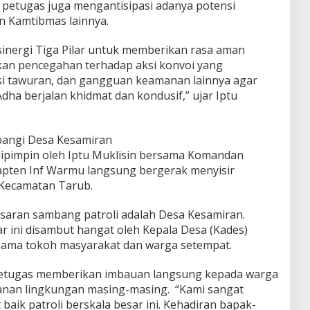
u, petugas juga mengantisipasi adanya potensi
n Kamtibmas lainnya.
sinergi Tiga Pilar untuk memberikan rasa aman
kan pencegahan terhadap aksi konvoi yang
si tawuran, dan gangguan keamanan lainnya agar
dha berjalan khidmat dan kondusif,” ujar Iptu
bangi Desa Kesamiran
dipimpin oleh Iptu Muklisin bersama Komandan
apten Inf Warmu langsung bergerak menyisir
h Kecamatan Tarub.
sasaran sambang patroli adalah Desa Kesamiran.
r ini disambut hangat oleh Kepala Desa (Kades)
rsama tokoh masyarakat dan warga setempat.
petugas memberikan imbauan langsung kepada warga
manan lingkungan masing-masing. “Kami sangat
ik patroli berskala besar ini. Kehadiran bapak-