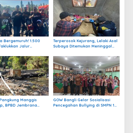
 Bergemuruh! 1.500
Terperosok Kejurang, Lelaki Asal
Taklukkan Jalur
Subaya Ditemukan Meninggal
e di HUT Kota Negara
Tersangkut di Pohon Juwet
ir Pangkung Manggis
GOW Bangli Gelar Sosialisasi
ap, BPBD Jembrana
Pencegahan Bullying di SMPN 1
 Titik Pipa Rusak Akibat
Kintamani
25