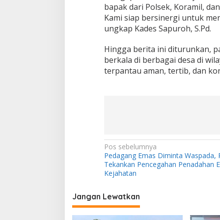
bapak dari Polsek, Koramil, d
Kami siap bersinergi untuk men
ungkap Kades Sapuroh, S.Pd.
Hingga berita ini diturunkan, 
berkala di berbagai desa di wi
terpantau aman, tertib, dan kon
N
Pos sebelumnya
Pedagang Emas Diminta Waspada, P
a
Tekankan Pencegahan Penadahan E
v
Kejahatan
i
Jangan Lewatkan
g
a