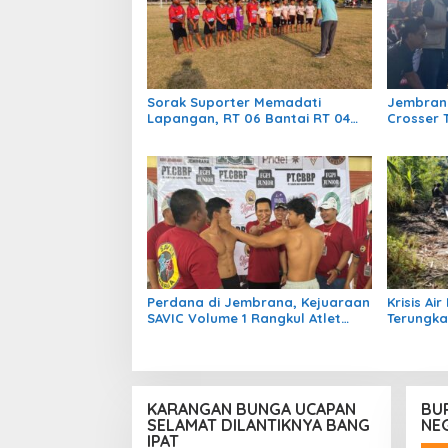
Sorak Suporter Memadati
Jembrana
Lapangan, RT 06 Bantai RT 04
Crosser 
dengan Skor 5-1 di Laga
Adventur
Bergengsi Desa Bumiharja
ke-131
Perdana di Jembrana, Kejuaraan
Krisis A
SAVIC Volume 1 Rangkul Atlet
Terungk
Bela Diri se-Bali
Temukan 7
Banjir 20
KARANGAN BUNGA UCAPAN
BU
SELAMAT DILANTIKNYA BANG
NE
IPAT