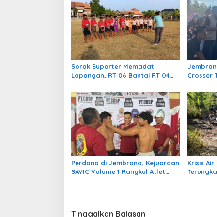
s
i
p
o
s
Sorak Suporter Memadati
Jembrana
Lapangan, RT 06 Bantai RT 04
Crosser 
dengan Skor 5-1 di Laga
Adventur
Bergengsi Desa Bumiharja
ke-131
Perdana di Jembrana, Kejuaraan
Krisis A
SAVIC Volume 1 Rangkul Atlet
Terungk
Bela Diri se-Bali
Temukan 7
Banjir 20
Tinggalkan Balasan