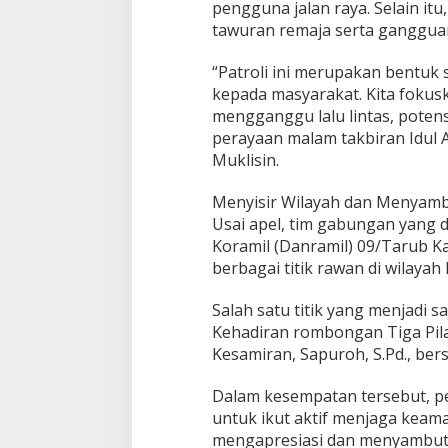
r
pengguna jalan raya. Selain it
P
tawuran remaja serta ganggua
a
t
“Patroli ini merupakan bentuk 
r
o
kepada masyarakat. Kita fokus
l
mengganggu lalu lintas, poten
i
perayaan malam takbiran Idul A
B
Muklisin.
e
r
s
Menyisir Wilayah dan Menyam
k
Usai apel, tim gabungan yang 
a
Koramil (Danramil) 09/Tarub K
l
berbagai titik rawan di wilaya
a
B
e
Salah satu titik yang menjadi 
s
Kehadiran rombongan Tiga Pila
a
Kesamiran, Sapuroh, S.Pd., be
r
Dalam kesempatan tersebut, 
untuk ikut aktif menjaga kea
mengapresiasi dan menyambut ba