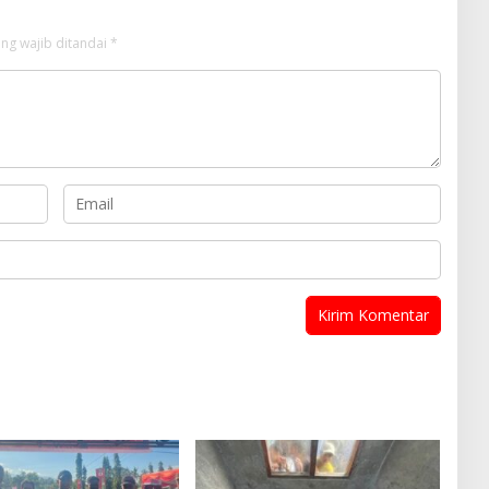
ng wajib ditandai
*