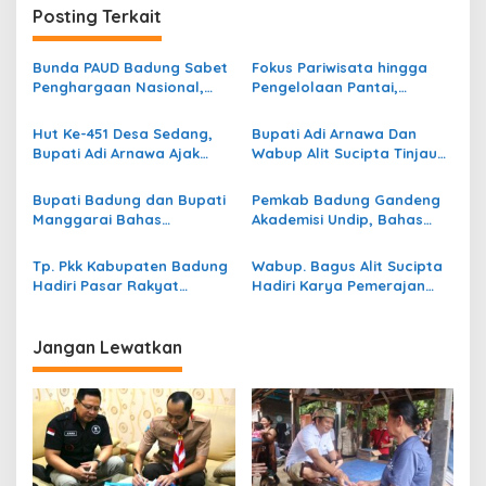
Posting Terkait
a
s
Bunda PAUD Badung Sabet
Fokus Pariwisata hingga
i
Penghargaan Nasional,
Pengelolaan Pantai,
p
Jadi Inspirasi Penguatan
Badung Jajaki Perluasan
Pendidikan Anak Usia Dini
Kerja Sama Dengan Kota
Hut Ke-451 Desa Sedang,
Bupati Adi Arnawa Dan
o
Fujisawa Jepang
Bupati Adi Arnawa Ajak
Wabup Alit Sucipta Tinjau
s
Masyarakat Dukung
Proyek Setrategis
Pembangunan
Pengendali Banjir Di Kuta
Bupati Badung dan Bupati
Pemkab Badung Gandeng
Infrastruktur
Manggarai Bahas
Akademisi Undip, Bahas
Kolaborasi Pembangunan
Penguatan Tata Kelola dan
hingga Peningkatan
Kebijakan Strategis Daerah
Tp. Pkk Kabupaten Badung
Wabup. Bagus Alit Sucipta
Kualitas SDM
Hadiri Pasar Rakyat
Hadiri Karya Pemerajan
Provinsi Bali Ke‑5 Tahun
Arya Jelantik Bongkasa
2026 Di Bangli
Jangan Lewatkan