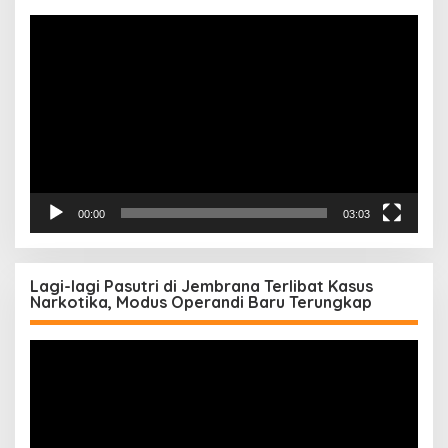
Pemutar
Video
00:00
03:03
Lagi-lagi Pasutri di Jembrana Terlibat Kasus
Narkotika, Modus Operandi Baru Terungkap
Pemutar
Video