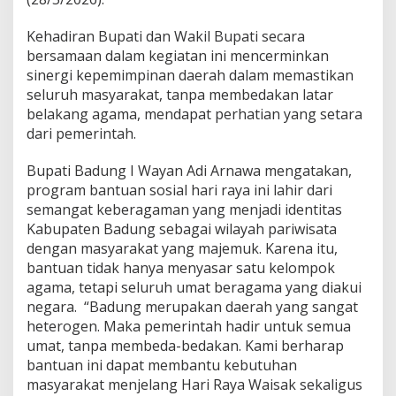
r
k
Kehadiran Bupati dan Wakil Bupati secara
u
bersamaan dalam kegiatan ini mencerminkan
a
t
sinergi kepemimpinan daerah dalam memastikan
S
seluruh masyarakat, tanpa membedakan latar
e
belakang agama, mendapat perhatian yang setara
m
dari pemerintah.
a
n
g
Bupati Badung I Wayan Adi Arnawa mengatakan,
a
program bantuan sosial hari raya ini lahir dari
t
semangat keberagaman yang menjadi identitas
T
Kabupaten Badung sebagai wilayah pariwisata
o
dengan masyarakat yang majemuk. Karena itu,
l
e
bantuan tidak hanya menyasar satu kelompok
r
agama, tetapi seluruh umat beragama yang diakui
a
negara. “Badung merupakan daerah yang sangat
n
heterogen. Maka pemerintah hadir untuk semua
s
i
umat, tanpa membeda-bedakan. Kami berharap
d
bantuan ini dapat membantu kebutuhan
i
masyarakat menjelang Hari Raya Waisak sekaligus
T