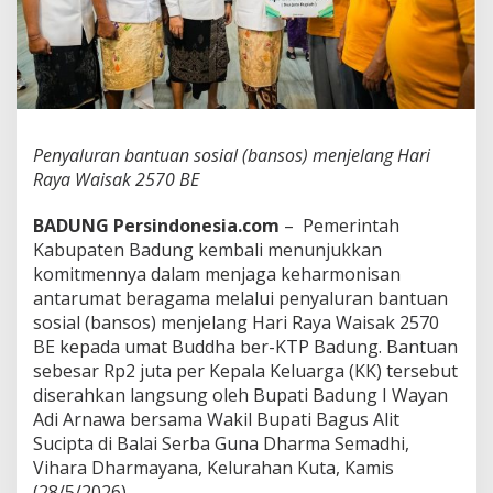
n
g
S
a
l
u
r
k
Penyaluran bantuan sosial (bansos) menjelang Hari
a
Raya Waisak 2570 BE
n
B
BADUNG Persindonesia.com
– Pemerintah
a
n
Kabupaten Badung kembali menunjukkan
s
komitmennya dalam menjaga keharmonisan
o
antarumat beragama melalui penyaluran bantuan
s
sosial (bansos) menjelang Hari Raya Waisak 2570
W
BE kepada umat Buddha ber-KTP Badung. Bantuan
a
i
sebesar Rp2 juta per Kepala Keluarga (KK) tersebut
s
diserahkan langsung oleh Bupati Badung I Wayan
a
Adi Arnawa bersama Wakil Bupati Bagus Alit
k
Sucipta di Balai Serba Guna Dharma Semadhi,
,
P
Vihara Dharmayana, Kelurahan Kuta, Kamis
e
(28/5/2026).