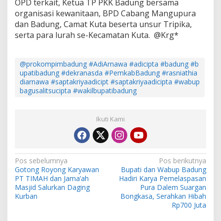
OPD terkait, Ketua TP PKK Badung bersama
organisasi kewanitaan, BPD Cabang Mangupura
dan Badung, Camat Kuta beserta unsur Tripika,
serta para lurah se-Kecamatan Kuta. @Krg*
@prokompimbadung #AdiArnawa #adicipta #badung #b
upatibadung #dekranasda #PemkabBadung #rasniathia
diarnawa #saptakriyaadicipt #saptakriyaadicipta #wabup
bagusalitsucipta #wakilbupatibadung
Ikuti Kami
N
Pos sebelumnya
Pos berikutnya
Gotong Royong Karyawan
Bupati dan Wabup Badung
a
PT TIMAH dan Jama’ah
Hadiri Karya Pemelaspasan
v
Masjid Salurkan Daging
Pura Dalem Suargan
Kurban
Bongkasa, Serahkan Hibah
i
Rp700 Juta
g