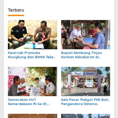
Terbaru
Kwarcab Pramuka
Bupati Kembang Tinjau
Klungkung dan BNNK Teken
Korban Kebakaran di
PKS Pembentukan Saka Anti
Manistutu dan Serahkan
Narkoba
Bantuan
Semarakan HUT
Ada Pasar Rakyat PKK Bali,
Kemerdekaan RI ke-81,
Pengendara Diminta
Rumah Tahanan Bangli
Waspadai Kepadatan di
Gelar Cek Kesehatan Gratis
Kawasan GKBK Jembrana