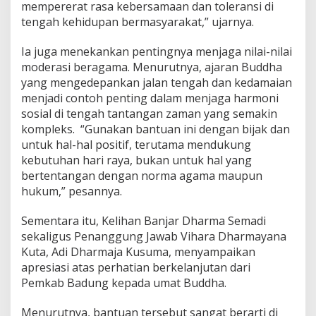
mempererat rasa kebersamaan dan toleransi di
e
tengah kehidupan bermasyarakat,” ujarnya.
n
g
a
Ia juga menekankan pentingnya menjaga nilai-nilai
h
moderasi beragama. Menurutnya, ajaran Buddha
K
yang mengedepankan jalan tengah dan kedamaian
e
menjadi contoh penting dalam menjaga harmoni
b
e
sosial di tengah tantangan zaman yang semakin
r
kompleks. “Gunakan bantuan ini dengan bijak dan
a
untuk hal-hal positif, terutama mendukung
g
kebutuhan hari raya, bukan untuk hal yang
a
m
bertentangan dengan norma agama maupun
a
hukum,” pesannya.
n
Sementara itu, Kelihan Banjar Dharma Semadi
sekaligus Penanggung Jawab Vihara Dharmayana
Kuta, Adi Dharmaja Kusuma, menyampaikan
apresiasi atas perhatian berkelanjutan dari
Pemkab Badung kepada umat Buddha.
Menurutnya, bantuan tersebut sangat berarti di