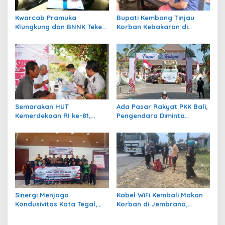
Kwarcab Pramuka
Bupati Kembang Tinjau
Klungkung dan BNNK Teken
Korban Kebakaran di
PKS Pembentukan Saka Anti
Manistutu dan Serahkan
Narkoba
Bantuan
Semarakan HUT
Ada Pasar Rakyat PKK Bali,
Kemerdekaan RI ke-81,
Pengendara Diminta
Rumah Tahanan Bangli
Waspadai Kepadatan di
Gelar Cek Kesehatan Gratis
Kawasan GKBK Jembrana
Sinergi Menjaga
Kabel WiFi Kembali Makan
Kondusivitas Kota Tegal,
Korban di Jembrana,
Kasdim Silaturahmi
Petani Nira Patah Kaki dan
Bersama Ormas, LSM,
Terancam Cacat Permanen