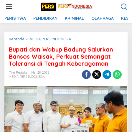
L
e
w
a
PERISTIWA
PENDIDIKAN
KRIMINAL
OLAHRAGA
KESE
t
i
k
Beranda
/
MEDIA PERS INDONESIA
B
e
u
k
Bupati dan Wabup Badung Salurkan
p
o
a
n
Bansos Waisak, Perkuat Semangat
t
t
Toleransi di Tengah Keberagaman
i
e
d
n
Tim Redaksi
Mei 28, 2026
a
MEDIA PERS INDONESIA
n
W
a
b
u
p
B
a
d
u