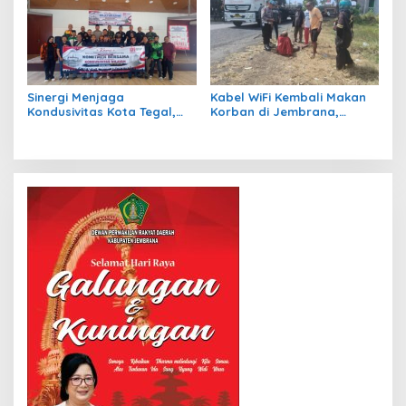
Sinergi Menjaga
Kabel WiFi Kembali Makan
Kondusivitas Kota Tegal,
Korban di Jembrana,
Kasdim Silaturahmi
Petani Nira Patah Kaki dan
Bersama Ormas, LSM,
Terancam Cacat Permanen
Media, dan Mahasiswa