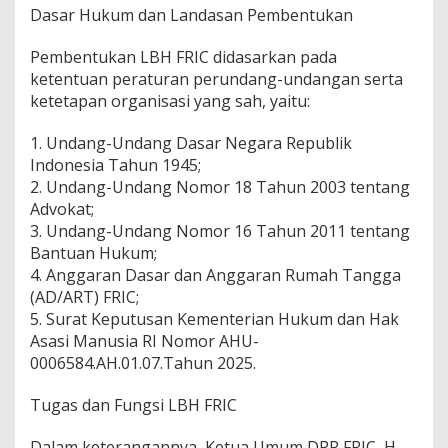
H
Dasar Hukum dan Landasan Pembentukan
F
R
Pembentukan LBH FRIC didasarkan pada
I
ketentuan peraturan perundang-undangan serta
C
ketetapan organisasi yang sah, yaitu:
U
n
t
1. Undang-Undang Dasar Negara Republik
u
Indonesia Tahun 1945;
k
2. Undang-Undang Nomor 18 Tahun 2003 tentang
M
Advokat;
e
w
3. Undang-Undang Nomor 16 Tahun 2011 tentang
u
Bantuan Hukum;
j
4. Anggaran Dasar dan Anggaran Rumah Tangga
u
(AD/ART) FRIC;
d
k
5. Surat Keputusan Kementerian Hukum dan Hak
a
Asasi Manusia RI Nomor AHU-
n
0006584.AH.01.07.Tahun 2025.
L
a
Tugas dan Fungsi LBH FRIC
y
a
n
Dalam keterangannya, Ketua Umum DPP FRIC, H.