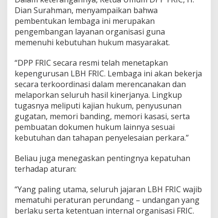
a
Dian Surahman, menyampaikan bahwa
n
pembentukan lembaga ini merupakan
P
pengembangan layanan organisasi guna
e
n
memenuhi kebutuhan hukum masyarakat.
d
a
“DPP FRIC secara resmi telah menetapkan
m
kepengurusan LBH FRIC. Lembaga ini akan bekerja
p
secara terkoordinasi dalam merencanakan dan
i
n
melaporkan seluruh hasil kinerjanya. Lingkup
g
tugasnya meliputi kajian hukum, penyusunan
a
gugatan, memori banding, memori kasasi, serta
n
pembuatan dokumen hukum lainnya sesuai
H
kebutuhan dan tahapan penyelesaian perkara.”
u
k
u
Beliau juga menegaskan pentingnya kepatuhan
m
terhadap aturan:
y
a
“Yang paling utama, seluruh jajaran LBH FRIC wajib
n
g
mematuhi peraturan perundang – undangan yang
P
berlaku serta ketentuan internal organisasi FRIC.
r