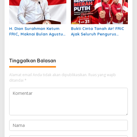
H. Dian Surahman Ketum
Bukti Cinta Tanah Air! FRIC
FRIC, Maknai Bulan Agustus
Ajak Seluruh Pengurus
Jelang Hari Kemerdekaan:
beserta Anggota dan
Momentum Refleksi
Masyarakat Kibarkan
Kebangsaan, Keadilan
Merah Putih Sebulan Penuh
Hukum, dan Pengabdian
Sambut HUT RI Ke-81
Tinggalkan Balasan
Rakyat
Alamat email Anda tidak akan dipublikasikan.
Ruas yang wajib
ditandai
*