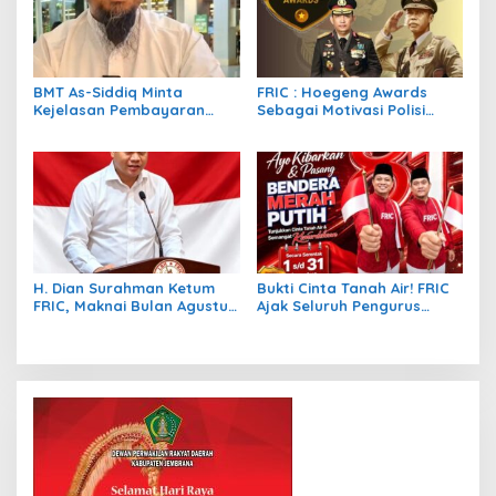
BMT As-Siddiq Minta
FRIC : Hoegeng Awards
Kejelasan Pembayaran
Sebagai Motivasi Polisi
Proyek Mudharabah Beras,
Lebih Berintegritas,
Harapkan Peran PP
Profesional dan Presisi
Muhammadiyah
H. Dian Surahman Ketum
Bukti Cinta Tanah Air! FRIC
FRIC, Maknai Bulan Agustus
Ajak Seluruh Pengurus
Jelang Hari Kemerdekaan:
beserta Anggota dan
Momentum Refleksi
Masyarakat Kibarkan
Kebangsaan, Keadilan
Merah Putih Sebulan Penuh
Hukum, dan Pengabdian
Sambut HUT RI Ke-81
Rakyat