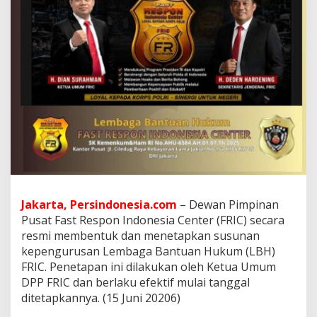
d
a
n
T
e
t
a
p
k
a
n
K
e
p
e
n
Jakarta, Persindonesia.com
– Dewan Pimpinan
g
Pusat Fast Respon Indonesia Center (FRIC) secara
u
resmi membentuk dan menetapkan susunan
r
u
kepengurusan Lembaga Bantuan Hukum (LBH)
s
FRIC. Penetapan ini dilakukan oleh Ketua Umum
a
DPP FRIC dan berlaku efektif mulai tanggal
n
ditetapkannya. (15 Juni 20206)
L
B