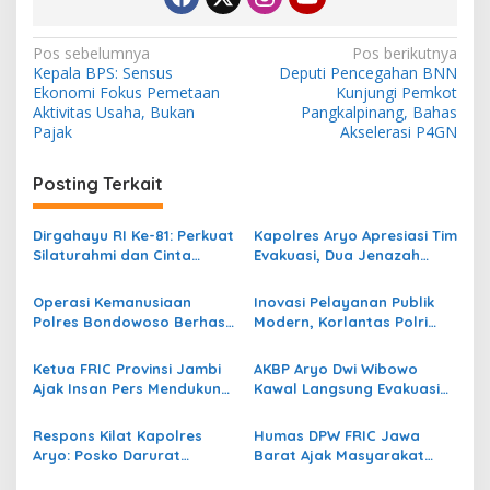
N
Pos sebelumnya
Pos berikutnya
Kepala BPS: Sensus
Deputi Pencegahan BNN
a
Ekonomi Fokus Pemetaan
Kunjungi Pemkot
v
Aktivitas Usaha, Bukan
Pangkalpinang, Bahas
Pajak
Akselerasi P4GN
i
g
Posting Terkait
a
s
Dirgahayu RI Ke-81: Perkuat
Kapolres Aryo Apresiasi Tim
Silaturahmi dan Cinta
Evakuasi, Dua Jenazah
i
Tanah Air, FRIC Ajak
Gunung Piramid Berhasil
p
Pengurus Tebarkan Ribuan
Dibawa ke RS Bhayangkara
Operasi Kemanusiaan
Inovasi Pelayanan Publik
Bendera
Bondowoso
Polres Bondowoso Berhasil
Modern, Korlantas Polri
o
Evakuasi Dua Jenazah di
Raih Penghargaan Presisi
s
Gunung Piramid
Berkat SIM Digital dan e-
Ketua FRIC Provinsi Jambi
AKBP Aryo Dwi Wibowo
BPKB
Ajak Insan Pers Mendukung
Kawal Langsung Evakuasi
Polri Menjaga
Korban Gunung Piramid di
Sitkamtibmas dan Tangkal
Medan Ekstrem
Respons Kilat Kapolres
Humas DPW FRIC Jawa
Hoax
Aryo: Posko Darurat
Barat Ajak Masyarakat
Dibentuk, Pencarian
Kibarkan Merah Putih