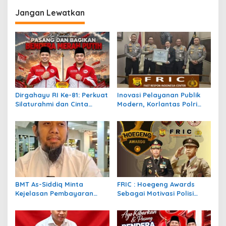
Pendaki Hilang Dipercepat
Selama Bulan Agustus,
Teguhkan Semangat
Jangan Lewatkan
Kebangsaan dan
Persatuan Bangsa
Dirgahayu RI Ke-81: Perkuat
Inovasi Pelayanan Publik
Silaturahmi dan Cinta
Modern, Korlantas Polri
Tanah Air, FRIC Ajak
Raih Penghargaan Presisi
Pengurus Tebarkan Ribuan
Berkat SIM Digital dan e-
Bendera
BPKB
BMT As-Siddiq Minta
FRIC : Hoegeng Awards
Kejelasan Pembayaran
Sebagai Motivasi Polisi
Proyek Mudharabah Beras,
Lebih Berintegritas,
Harapkan Peran PP
Profesional dan Presisi
Muhammadiyah