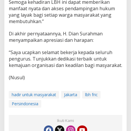
Semoga kehadiran LBH ini dapat memberikan
o
manfaat nyata dan akses pendampingan hukum
f
yang layak bagi setiap warga masyarakat yang
e
s
membutuhkan.”
i
o
Di akhir pernyataannya, H. Dian Surahman
n
menyampaikan apresiasi dan harapan:
a
l
d
“Saya ucapkan selamat bekerja kepada seluruh
a
pengurus. Tunjukkan dedikasi terbaik untuk
n
kemajuan organisasi dan keadilan bagi masyarakat.
B
e
(Nusul)
r
k
e
a
hadir untuk masyarakat
Jakarta
lbh fric
d
Persindonesia
i
l
a
n
Ikuti Kami