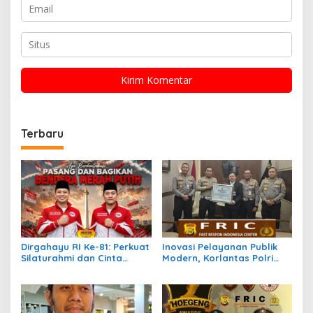
Terbaru
Dirgahayu RI Ke-81: Perkuat
Inovasi Pelayanan Publik
Silaturahmi dan Cinta
Modern, Korlantas Polri
Tanah Air, FRIC Ajak
Raih Penghargaan Presisi
Pengurus Tebarkan Ribuan
Berkat SIM Digital dan e-
Bendera
BPKB