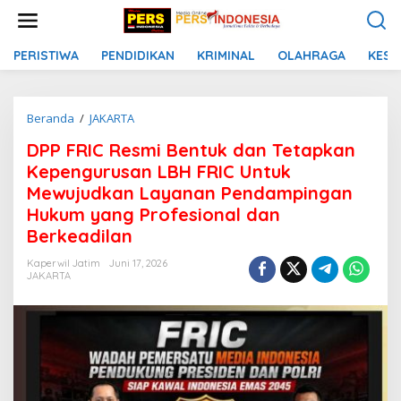
L
e
w
a
PERISTIWA
PENDIDIKAN
KRIMINAL
OLAHRAGA
KESE
t
i
k
Beranda
/
JAKARTA
D
e
P
k
DPP FRIC Resmi Bentuk dan Tetapkan
P
o
F
n
Kepengurusan LBH FRIC Untuk
R
t
Mewujudkan Layanan Pendampingan
I
e
Hukum yang Profesional dan
C
n
R
Berkeadilan
e
s
Kaperwil Jatim
Juni 17, 2026
JAKARTA
m
i
B
e
n
t
u
k