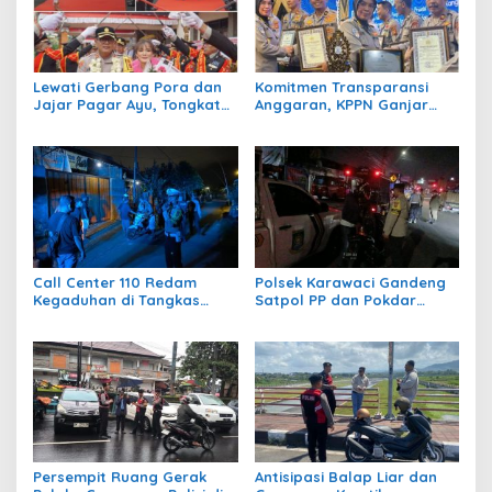
Lewati Gerbang Pora dan
Komitmen Transparansi
Jajar Pagar Ayu, Tongkat
Anggaran, KPPN Ganjar
Estafet Polres Bangli Resmi
Polres Bangli 3
Berganti
Penghargaan
Call Center 110 Redam
Polsek Karawaci Gandeng
Kegaduhan di Tangkas
Satpol PP dan Pokdar
Klungkung, Polisi Amankan
Gelar Patroli Antisipasi
Lelaki Mabuk
Kejahatan Malam
Persempit Ruang Gerak
Antisipasi Balap Liar dan