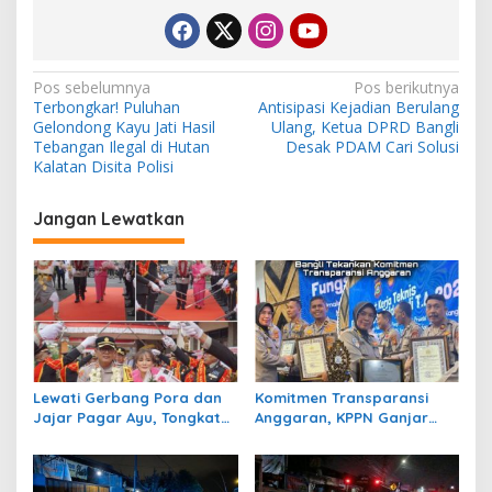
N
Pos sebelumnya
Pos berikutnya
Terbongkar! Puluhan
Antisipasi Kejadian Berulang
a
Gelondong Kayu Jati Hasil
Ulang, Ketua DPRD Bangli
v
Tebangan Ilegal di Hutan
Desak PDAM Cari Solusi
Kalatan Disita Polisi
i
g
Jangan Lewatkan
a
s
i
p
o
s
Lewati Gerbang Pora dan
Komitmen Transparansi
Jajar Pagar Ayu, Tongkat
Anggaran, KPPN Ganjar
Estafet Polres Bangli Resmi
Polres Bangli 3
Berganti
Penghargaan