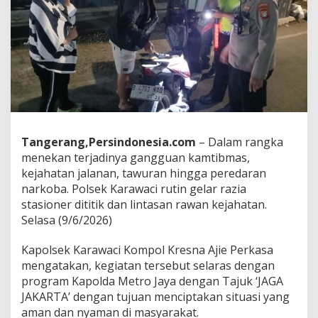
l
s
e
k
K
a
r
a
w
a
c
Tangerang,Persindonesia.com
– Dalam rangka
i
menekan terjadinya gangguan kamtibmas,
G
e
kejahatan jalanan, tawuran hingga peredaran
l
narkoba. Polsek Karawaci rutin gelar razia
a
stasioner dititik dan lintasan rawan kejahatan.
r
Selasa (9/6/2026)
R
a
z
Kapolsek Karawaci Kompol Kresna Ajie Perkasa
i
mengatakan, kegiatan tersebut selaras dengan
a
program Kapolda Metro Jaya dengan Tajuk ‘JAGA
d
JAKARTA’ dengan tujuan menciptakan situasi yang
i
aman dan nyaman di masyarakat.
J