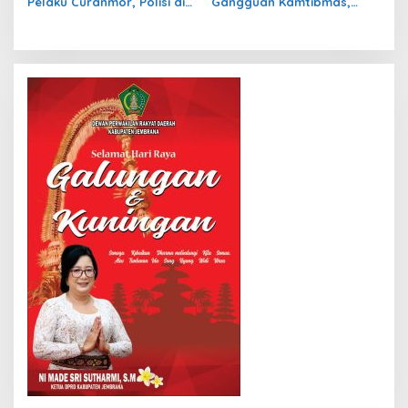
Pelaku Curanmor, Polisi di
Gangguan Kamtibmas,
Bangli Gandeng Jukir
Polisi Klungkung Intensifkan
KRYD di PKB