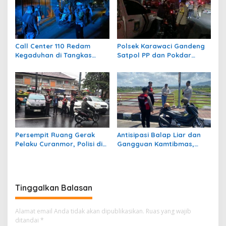
Call Center 110 Redam
Polsek Karawaci Gandeng
Kegaduhan di Tangkas
Satpol PP dan Pokdar
Klungkung, Polisi Amankan
Gelar Patroli Antisipasi
Lelaki Mabuk
Kejahatan Malam
Persempit Ruang Gerak
Antisipasi Balap Liar dan
Pelaku Curanmor, Polisi di
Gangguan Kamtibmas,
Bangli Gandeng Jukir
Polisi Klungkung Intensifkan
KRYD di PKB
Tinggalkan Balasan
Alamat email Anda tidak akan dipublikasikan.
Ruas yang wajib
ditandai
*