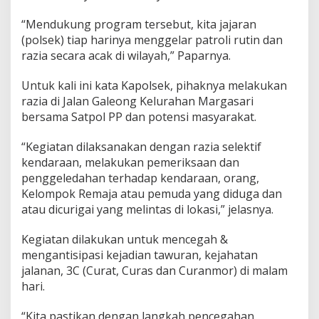
a
l
“Mendukung program tersebut, kita jajaran
a
(polsek) tiap harinya menggelar patroli rutin dan
n
razia secara acak di wilayah,” Paparnya.
G
a
l
Untuk kali ini kata Kapolsek, pihaknya melakukan
e
razia di Jalan Galeong Kelurahan Margasari
o
bersama Satpol PP dan potensi masyarakat.
n
g
“Kegiatan dilaksanakan dengan razia selektif
G
u
kendaraan, melakukan pemeriksaan dan
n
penggeledahan terhadap kendaraan, orang,
a
Kelompok Remaja atau pemuda yang diduga dan
A
atau dicurigai yang melintas di lokasi,” jelasnya.
n
t
i
Kegiatan dilakukan untuk mencegah &
s
mengantisipasi kejadian tawuran, kejahatan
i
jalanan, 3C (Curat, Curas dan Curanmor) di malam
p
hari.
a
s
i
“Kita pastikan dengan langkah pencegahan,