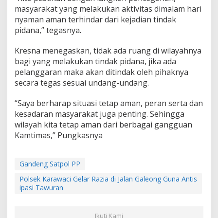
T
masyarakat yang melakukan aktivitas dimalam hari
a
nyaman aman terhindar dari kejadian tindak
w
pidana,” tegasnya.
u
r
a
Kresna menegaskan, tidak ada ruang di wilayahnya
n
bagi yang melakukan tindak pidana, jika ada
pelanggaran maka akan ditindak oleh pihaknya
secara tegas sesuai undang-undang.
“Saya berharap situasi tetap aman, peran serta dan
kesadaran masyarakat juga penting. Sehingga
wilayah kita tetap aman dari berbagai gangguan
Kamtimas,” Pungkasnya
Gandeng Satpol PP
Polsek Karawaci Gelar Razia di Jalan Galeong Guna Antis
ipasi Tawuran
Ikuti Kami