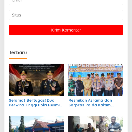
Terbaru
Selamat Bertugas! Dua
Resmikan Asrama dan
Perwira Tinggi Polri Resmi
Sarpras Polda Kaltim,
Menjabat Sebagai Kapolda
Kapolri: Berikan
Jawa Barat dan Kapolda
Pengabdian Terbaik untuk
Kalimantan Barat
Masyarakat