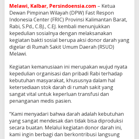
R
Melawi, Kalbar, Persindoensia.com
– Ketua
a
Dewan Pimpinan Wilayah (DPW) Fast Respon
b
Indonesia Center (FRIC) Provinsi Kalimantan Barat,
i
G
Rabi, S.Pd., C.BJ., C.EJ. kembali menunjukkan
e
kepedulian sosialnya dengan melaksanakan
l
kegiatan bakti sosial berupa aksi donor darah yang
a
digelar di Rumah Sakit Umum Daerah (RSUD)
r
Melawi.
B
a
k
Kegiatan kemanusiaan ini merupakan wujud nyata
t
kepedulian organisasi dan pribadi Rabi terhadap
i
kebutuhan masyarakat, khususnya dalam hal
S
ketersediaan stok darah di rumah sakit yang
o
s
sangat vital untuk keperluan transfusi dan
i
penanganan medis pasien.
a
l
“Kami menyadari bahwa darah adalah kebutuhan
K
yang sangat mendesak dan tidak bisa diproduksi
E
T
secara buatan. Melalui kegiatan donor darah ini,
U
kami ingin berbagi dan berkontribusi langsung
A