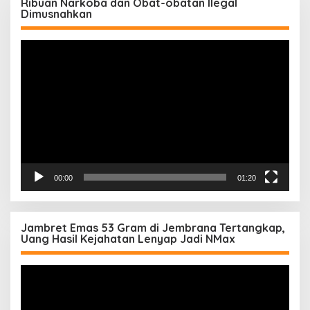
Ribuan Narkoba dan Obat-obatan Ilegal
Dimusnahkan
Pemutar
Video
00:00
01:20
Jambret Emas 53 Gram di Jembrana Tertangkap,
Uang Hasil Kejahatan Lenyap Jadi NMax
Pemutar
Video