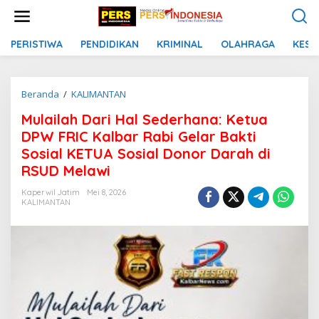
L
e
w
a
PERISTIWA
PENDIDIKAN
KRIMINAL
OLAHRAGA
KESE
t
i
k
Beranda
/
KALIMANTAN
M
e
u
k
Mulailah Dari Hal Sederhana: Ketua
l
o
a
n
DPW FRIC Kalbar Rabi Gelar Bakti
i
t
Sosial KETUA Sosial Donor Darah di
l
e
RSUD Melawi
a
n
h
Kaperwil Jatim
Mei 8, 2026
D
KALIMANTAN
a
r
i
H
a
l
S
e
d