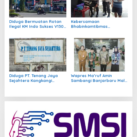
Diduga Bermuatan Rotan
Kebersamaan
Ilegal KM Indo Sukses V130
Bhabinkamtibmas
Ditangkap Bea Cukai
Membuat Masyarakat
Kalbar
Merasa Nyaman dan Aman
Diduga PT. Tenang Jaya
Wapres Ma’ruf Amin
Sejahtera Kangkangi
Sambangi Banjarbaru Mal
Perpres no 117 THN 2019
Pelayanan Publik
Gunakan BBM Subsidi