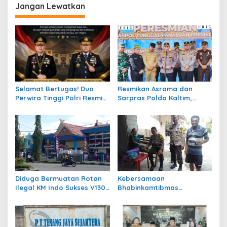
Jangan Lewatkan
Selamat Bertugas! Dua
Resmikan Asrama dan
Perwira Tinggi Polri Resmi
Sarpras Polda Kaltim,
Menjabat Sebagai Kapolda
Kapolri: Berikan
Jawa Barat dan Kapolda
Pengabdian Terbaik untuk
Kalimantan Barat
Masyarakat
Diduga Bermuatan Rotan
Kebersamaan
Ilegal KM Indo Sukses V130
Bhabinkamtibmas
Ditangkap Bea Cukai
Membuat Masyarakat
Kalbar
Merasa Nyaman dan Aman