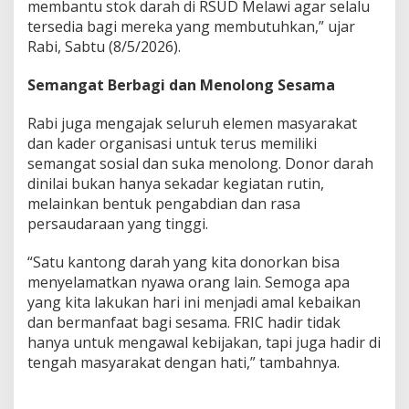
membantu stok darah di RSUD Melawi agar selalu
S
tersedia bagi mereka yang membutuhkan,” ujar
o
s
Rabi, Sabtu (8/5/2026).
i
a
Semangat Berbagi dan Menolong Sesama
l
D
Rabi juga mengajak seluruh elemen masyarakat
o
dan kader organisasi untuk terus memiliki
n
o
semangat sosial dan suka menolong. Donor darah
r
dinilai bukan hanya sekadar kegiatan rutin,
D
melainkan bentuk pengabdian dan rasa
a
persaudaraan yang tinggi.
r
a
h
“Satu kantong darah yang kita donorkan bisa
d
menyelamatkan nyawa orang lain. Semoga apa
i
yang kita lakukan hari ini menjadi amal kebaikan
R
dan bermanfaat bagi sesama. FRIC hadir tidak
S
U
hanya untuk mengawal kebijakan, tapi juga hadir di
D
tengah masyarakat dengan hati,” tambahnya.
M
e
l