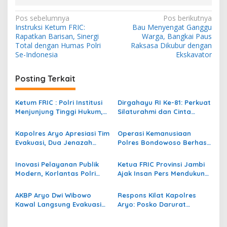
N
Pos sebelumnya
Pos berikutnya
Instruksi Ketum FRIC:
Bau Menyengat Ganggu
a
Rapatkan Barisan, Sinergi
Warga, Bangkai Paus
v
Total dengan Humas Polri
Raksasa Dikubur dengan
Se-Indonesia
Ekskavator
i
g
Posting Terkait
a
s
Ketum FRIC : Polri Institusi
Dirgahayu RI Ke-81: Perkuat
Menjunjung Tinggi Hukum,
Silaturahmi dan Cinta
i
Paling Tegas Terhadap
Tanah Air, FRIC Ajak
p
Anggota Yang Melakukan
Pengurus Tebarkan Ribuan
Kapolres Aryo Apresiasi Tim
Operasi Kemanusiaan
Pelanggaran
Bendera
Evakuasi, Dua Jenazah
Polres Bondowoso Berhasil
o
Gunung Piramid Berhasil
Evakuasi Dua Jenazah di
s
Dibawa ke RS Bhayangkara
Gunung Piramid
Inovasi Pelayanan Publik
Ketua FRIC Provinsi Jambi
Bondowoso
Modern, Korlantas Polri
Ajak Insan Pers Mendukung
Raih Penghargaan Presisi
Polri Menjaga
Berkat SIM Digital dan e-
Sitkamtibmas dan Tangkal
AKBP Aryo Dwi Wibowo
Respons Kilat Kapolres
BPKB
Hoax
Kawal Langsung Evakuasi
Aryo: Posko Darurat
Korban Gunung Piramid di
Dibentuk, Pencarian
Medan Ekstrem
Pendaki Hilang Dipercepat