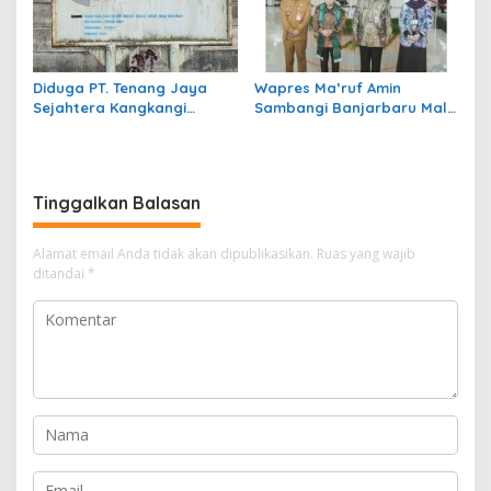
Diduga PT. Tenang Jaya
Wapres Ma’ruf Amin
Sejahtera Kangkangi
Sambangi Banjarbaru Mal
Perpres no 117 THN 2019
Pelayanan Publik
Gunakan BBM Subsidi
Tinggalkan Balasan
Alamat email Anda tidak akan dipublikasikan.
Ruas yang wajib
ditandai
*