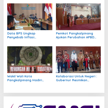
XII DPR Bambang Patijaya
Tricakti, Tata Niaga Timah
Dorong Perpres Segera
dan Pengelolaan Kawasan
Terbit
Hutan, DPRD Babel Janji
Kawal Aspirasi
Data BPS Ungkap
Pemkot Pangkalpinang
Penyebab Inflasi
Ajukan Perubahan APBD
Pangkalpinang Naik,
2026 Rp890,49 Miliar,
Didominasi Transportasi
Defisit Ditutup SiLPA
dan Pangan
Rp69,33 Miliar
Wakil Wali Kota
Kolaborasi Untuk Negeri :
Pangkalpinang Hadiri
Gubernur Resmikan
Renungan Malam Kudatuli,
Restoran Lempah dan
Ajak Generasi Muda Rawat
Seafood Ketapang,
Demokrasi
Walikota Pangkalpinang
Berikan Relaksasi Pajak