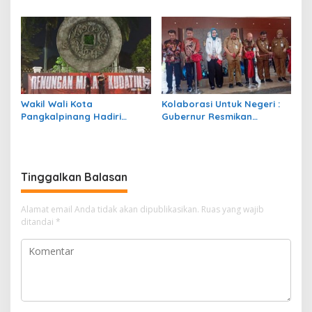
Pangkalpinang Naik,
2026 Rp890,49 Miliar,
Didominasi Transportasi
Defisit Ditutup SiLPA
dan Pangan
Rp69,33 Miliar
Wakil Wali Kota
Kolaborasi Untuk Negeri :
Pangkalpinang Hadiri
Gubernur Resmikan
Renungan Malam Kudatuli,
Restoran Lempah dan
Ajak Generasi Muda Rawat
Seafood Ketapang,
Demokrasi
Walikota Pangkalpinang
Berikan Relaksasi Pajak
Tinggalkan Balasan
Alamat email Anda tidak akan dipublikasikan.
Ruas yang wajib
ditandai
*