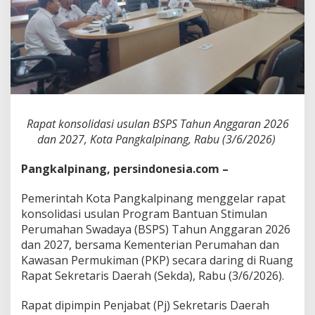
g
P
e
r
c
e
p
a
t
V
Rapat konsolidasi usulan BSPS Tahun Anggaran 2026
e
dan 2027, Kota Pangkalpinang, Rabu (3/6/2026)
r
i
Pangkalpinang, persindonesia.com –
f
i
k
Pemerintah Kota Pangkalpinang menggelar rapat
a
konsolidasi usulan Program Bantuan Stimulan
s
Perumahan Swadaya (BSPS) Tahun Anggaran 2026
i
dan 2027, bersama Kementerian Perumahan dan
D
a
Kawasan Permukiman (PKP) secara daring di Ruang
t
Rapat Sekretaris Daerah (Sekda), Rabu (3/6/2026).
a
P
Rapat dipimpin Penjabat (Pj) Sekretaris Daerah
e