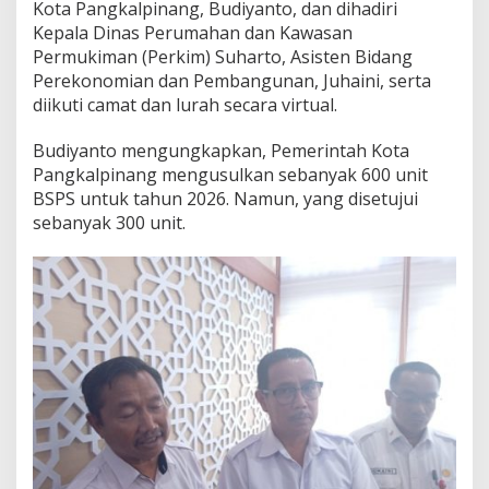
Kota Pangkalpinang, Budiyanto, dan dihadiri
n
e
Kepala Dinas Perumahan dan Kawasan
r
Permukiman (Perkim) Suharto, Asisten Bidang
i
Perekonomian dan Pembangunan, Juhaini, serta
m
diikuti camat dan lurah secara virtual.
a
B
S
Budiyanto mengungkapkan, Pemerintah Kota
P
Pangkalpinang mengusulkan sebanyak 600 unit
S
BSPS untuk tahun 2026. Namun, yang disetujui
sebanyak 300 unit.