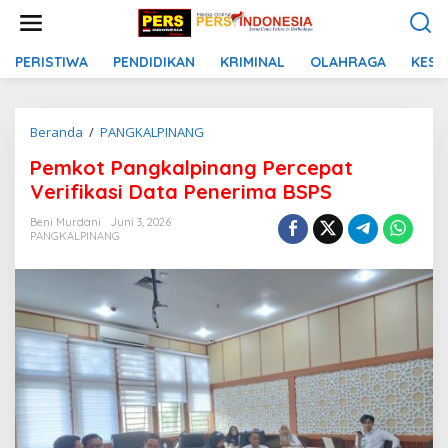
L
e
w
a
PERISTIWA
PENDIDIKAN
KRIMINAL
OLAHRAGA
KESE
t
i
k
Beranda
/
PANGKALPINANG
P
e
e
k
Pemkot Pangkalpinang Percepat
m
o
k
n
Verifikasi Data Penerima BSPS
o
t
t
e
Beni Murdani
Juni 3, 2026
PANGKALPINANG
P
n
a
n
g
k
a
l
p
i
n
a
n