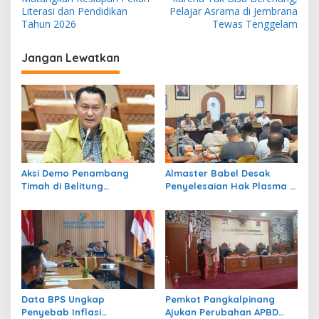
v
Literasi dan Pendidikan
Pelajar Asrama di Jembrana
Tahun 2026
Tewas Tenggelam
i
g
Jangan Lewatkan
a
s
i
p
o
s
Aksi Demo Penambang
Almaster Babel Desak
Timah di Belitung
Penyelesaian Hak Plasma 8
Mengemuka, Ketua Komisi
Desa, Evaluasi Satgas
XII DPR Bambang Patijaya
Tricakti, Tata Niaga Timah
Dorong Perpres Segera
dan Pengelolaan Kawasan
Terbit
Hutan, DPRD Babel Janji
Kawal Aspirasi
Data BPS Ungkap
Pemkot Pangkalpinang
Penyebab Inflasi
Ajukan Perubahan APBD