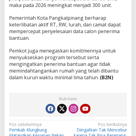
maka pada 2026 meningkat menjadi 300 unit.
Pemerintah Kota Pangkalpinang berharap
keterlibatan aktif RT, RW, lurah, dan camat dapat
mempercepat penyelesaian data calon penerima
bantuan.
Pemkot juga menegaskan komitmennya untuk
menyukseskan program tersebut serta
mengingatkan penerima bantuan agar tidak
memindahtangankan rumah yang telah dibantu
dalam kurun waktu minimal lima tahun.
(B2N)
Ikuti Kami
N
Pos sebelumnya
Pos berikutnya
Pemkab Klungkung
Diingatkan Tak Mencebur
a
Matangkan Kesiapan Pekan
karena Tak Bisa Berenang,