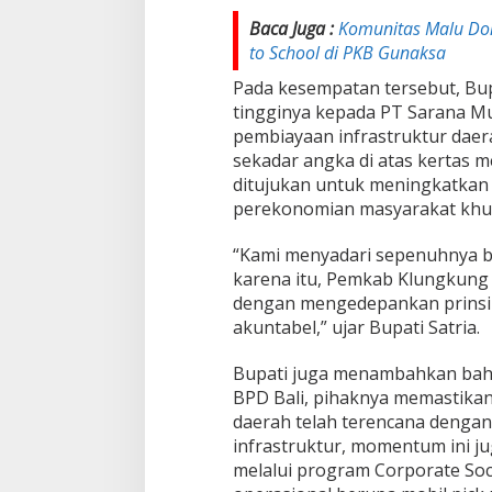
S
i
Baca Juga :
Komunitas Malu Don
n
to School di PKB Gunaksa
e
r
Pada kesempatan tersebut, Bup
g
tingginya kepada PT Sarana Mul
i
pembiayaan infrastruktur daera
S
sekadar angka di atas kertas m
t
r
ditujukan untuk meningkatkan
a
perekonomian masyarakat khu
t
e
“Kami menyadari sepenuhnya ba
g
karena itu, Pemkab Klungkung
i
s
dengan mengedepankan prinsip 
d
akuntabel,” ujar Bupati Satria.
e
n
Bupati juga menambahkan bahw
g
BPD Bali, pihaknya memastikan 
a
n
daerah telah terencana denga
P
infrastruktur, momentum ini ju
T
melalui program Corporate Soc
S