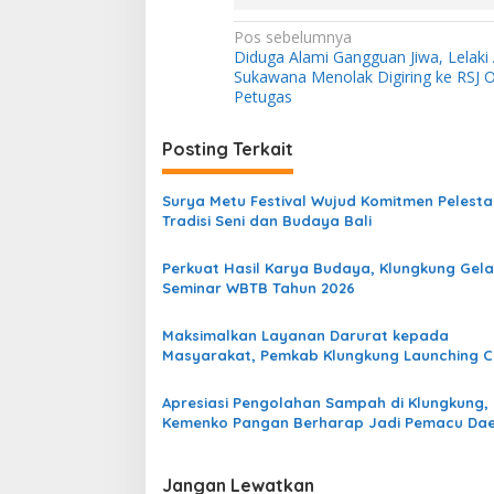
N
Pos sebelumnya
Diduga Alami Gangguan Jiwa, Lelaki 
a
Sukawana Menolak Digiring ke RSJ O
v
Petugas
i
Posting Terkait
g
a
Surya Metu Festival Wujud Komitmen Pelesta
s
Tradisi Seni dan Budaya Bali
i
Perkuat Hasil Karya Budaya, Klungkung Gela
p
Seminar WBTB Tahun 2026
o
Maksimalkan Layanan Darurat kepada
s
Masyarakat, Pemkab Klungkung Launching C
Center 112
Apresiasi Pengolahan Sampah di Klungkung,
Kemenko Pangan Berharap Jadi Pemacu Da
Lain
Jangan Lewatkan