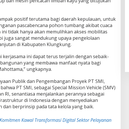
 up dan mesin pencacah limbah kayu yang ditujukan
dampak positif terutama bagi daerah kepulauan, untuk
nganan pascabencana pohon tumbang akibat cuaca
n ini tidak hanya akan memulihkan akses mobilitas
api juga sangat mendukung upaya pengelolaan
lanjutan di Kabupaten Klungkung.
 kerjasama ini dapat terus terjalin dengan sebaik-
bangunan yang membawa manfaat nyata bagi
Mahottama,” ungkapnya.
iayaan Publik dan Pengembangan Proyek PT SMI,
ahwa PT SMI, sebagai Special Mission Vehicle (SMV)
n RI, senantiasa menjalankan perannya sebagai
rastruktur di Indonesia dengan menyediakan
dan berprinsip pada tata kelola yang baik.
omitmen Kawal Transformasi Digital Sektor Pelayanan