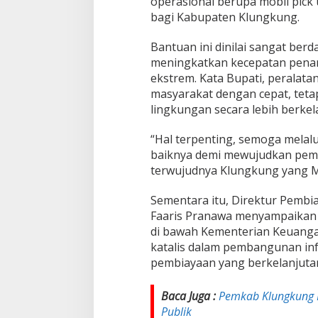
operasional berupa mobil pick
M
I
bagi Kabupaten Klungkung.
Bantuan ini dinilai sangat ber
meningkatkan kecepatan pena
ekstrem. Kata Bupati, peralata
masyarakat dengan cepat, tet
lingkungan secara lebih berke
“Hal terpenting, semoga melalui
baiknya demi mewujudkan pem
terwujudnya Klungkung yang 
Sementara itu, Direktur Pemb
Faaris Pranawa menyampaikan b
di bawah Kementerian Keuanga
katalis dalam pembangunan inf
pembiayaan yang berkelanjutan 
Baca Juga :
Pemkab Klungkung K
Publik