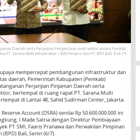
njaman Daerah serta Perjanjian Pengelolaan multi sektor antara Pemkab
 PT. Sarana Multi Infrastruktur ( SMI) Persero dan PT. BPD Bali. Dok (*)
upaya mempercepat pembangunan infrastruktur dan
itas daerah, Pemerintah Kabupaten (Pemkab)
anganan Perjanjian Pinjaman Daerah serta
ektor, bertempat di ruang rapat PT. Sarana Multi
ertempat di Lantai 48, Sahid Sudirman Center, Jakarta.
eserve Account (DSRA) senilai Rp 50.600.000.000 ini
ngkung, I Made Satria dengan Direktur Pembiayaan
ek PT SMI, Faaris Pranawa dan Perwakilan Pimpinan
BPD) Bali, Senin (6/7).