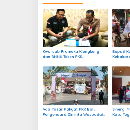
Kwarcab Pramuka Klungkung
Bupati K
dan BNNK Teken PKS
Kebakara
Pembentukan Saka Anti Narkoba
Serahka
Ada Pasar Rakyat PKK Bali,
Sinergi 
Pengendara Diminta Waspadai
Kota Teg
Kepadatan di Kawasan GKBK
Bersama 
Jembrana
Mahasis