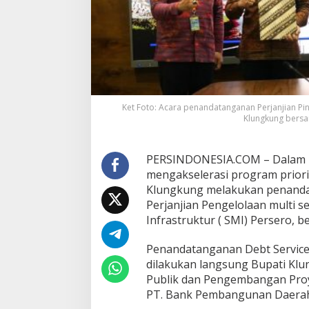
t
u
r
,
P
e
m
k
Ket Foto: Acara penandatanganan Perjanjian Pi
a
Klungkung bersama
b
K
l
PERSINDONESIA.COM – Dalam 
u
n
mengakselerasi program prior
g
Klungkung melakukan penandat
k
Perjanjian Pengelolaan multi s
u
Infrastruktur ( SMI) Persero, b
n
g
J
Penandatanganan Debt Service R
a
dilakukan langsung Bupati Klu
l
Publik dan Pengembangan Proy
i
PT. Bank Pembangunan Daerah (
n