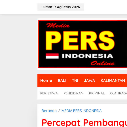
L
e
Jumat, 7 Agustus 2026
w
a
t
i
k
e
k
o
n
t
e
n
Home
BALI
TNI
JAWA
KALIMANTAN
PERISTIWA
PENDIDIKAN
KRIMINAL
OLAHRAG
Beranda
/
MEDIA PERS INDONESIA
P
e
Percepat Pembangu
r
c