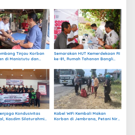
embang Tinjau Korban
Semarakan HUT Kemerdekaan RI
n di Manistutu dan
ke-81, Rumah Tahanan Bangli
n Bantuan
Gelar Cek Kesehatan Gratis
Menjaga Kondusivitas
Kabel WiFi Kembali Makan
al, Kasdim Silaturahmi
Korban di Jembrana, Petani Nira
Ormas, LSM, Media, dan
Patah Kaki dan Terancam Cacat
wa
Permanen