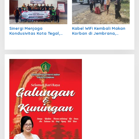
Sinergi Menjaga
Kabel WiFi Kembali Makan
Kondusivitas Kota Tegal,
Korban di Jembrana,
Kasdim Silaturahmi
Petani Nira Patah Kaki dan
Bersama Ormas, LSM,
Terancam Cacat Permanen
Media, dan Mahasiswa