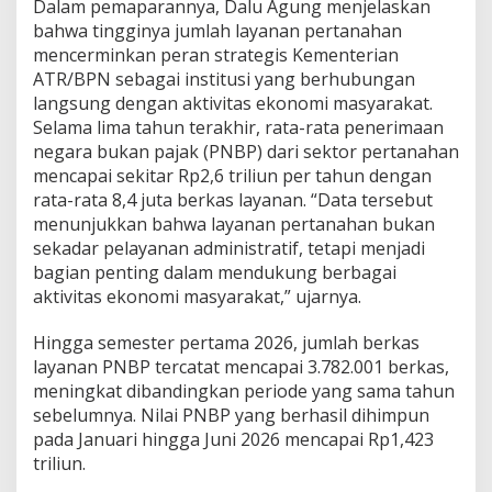
Dalam pemaparannya, Dalu Agung menjelaskan
M
bahwa tingginya jumlah layanan pertanahan
e
m
mencerminkan peran strategis Kementerian
p
ATR/BPN sebagai institusi yang berhubungan
e
langsung dengan aktivitas ekonomi masyarakat.
r
Selama lima tahun terakhir, rata-rata penerimaan
k
u
negara bukan pajak (PNBP) dari sektor pertanahan
a
mencapai sekitar Rp2,6 triliun per tahun dengan
t
rata-rata 8,4 juta berkas layanan. “Data tersebut
E
menunjukkan bahwa layanan pertanahan bukan
k
sekadar pelayanan administratif, tetapi menjadi
o
s
bagian penting dalam mendukung berbagai
i
aktivitas ekonomi masyarakat,” ujarnya.
s
t
Hingga semester pertama 2026, jumlah berkas
e
layanan PNBP tercatat mencapai 3.782.001 berkas,
m
P
meningkat dibandingkan periode yang sama tahun
e
sebelumnya. Nilai PNBP yang berhasil dihimpun
m
pada Januari hingga Juni 2026 mencapai Rp1,423
b
triliun.
i
a