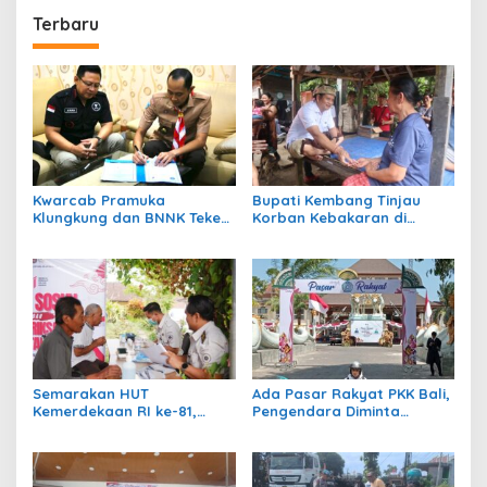
Terbaru
Kwarcab Pramuka
Bupati Kembang Tinjau
Klungkung dan BNNK Teken
Korban Kebakaran di
PKS Pembentukan Saka Anti
Manistutu dan Serahkan
Narkoba
Bantuan
Semarakan HUT
Ada Pasar Rakyat PKK Bali,
Kemerdekaan RI ke-81,
Pengendara Diminta
Rumah Tahanan Bangli
Waspadai Kepadatan di
Gelar Cek Kesehatan Gratis
Kawasan GKBK Jembrana