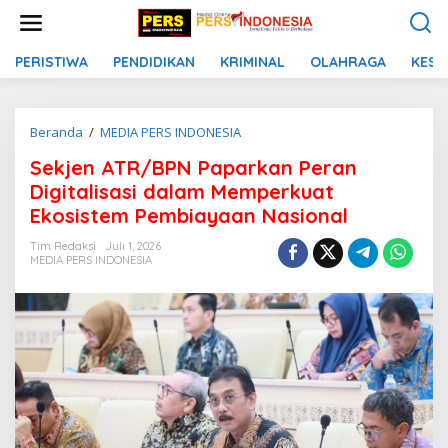
L
e
w
a
PERISTIWA
PENDIDIKAN
KRIMINAL
OLAHRAGA
KESE
t
i
k
Beranda
/
MEDIA PERS INDONESIA
S
e
e
k
Sekjen ATR/BPN Paparkan Peran
k
o
j
n
Digitalisasi dalam Memperkuat
e
t
Ekosistem Pembiayaan Nasional
n
e
A
n
Tim Redaksi
Juli 1, 2026
T
MEDIA PERS INDONESIA
R
/
B
P
N
P
a
p
a
r