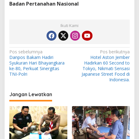
Badan Pertanahan Nasional
Ikuti Kami
N
Pos sebelumnya
Pos berikutnya
Danpos Bakam Hadiri
Hotel Aston Jember
a
Syukuran Hari Bhayangkara
Hadirkan 60 Second to
v
ke-80, Perkuat Sinergitas
Tokyo, Nikmati Sensasi
TNI-Polri
Japanese Street Food di
i
Indonesia.
g
Jangan Lewatkan
a
s
i
p
o