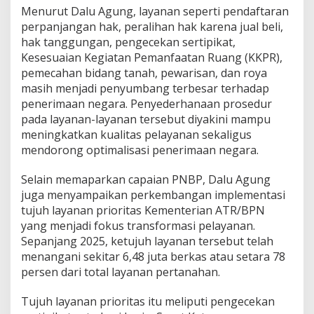
y
Menurut Dalu Agung, layanan seperti pendaftaran
a
perpanjangan hak, peralihan hak karena jual beli,
a
hak tanggungan, pengecekan sertipikat,
n
Kesesuaian Kegiatan Pemanfaatan Ruang (KKPR),
N
a
pemecahan bidang tanah, pewarisan, dan roya
s
masih menjadi penyumbang terbesar terhadap
i
penerimaan negara. Penyederhanaan prosedur
o
pada layanan-layanan tersebut diyakini mampu
n
meningkatkan kualitas pelayanan sekaligus
a
l
mendorong optimalisasi penerimaan negara.
Selain memaparkan capaian PNBP, Dalu Agung
juga menyampaikan perkembangan implementasi
tujuh layanan prioritas Kementerian ATR/BPN
yang menjadi fokus transformasi pelayanan.
Sepanjang 2025, ketujuh layanan tersebut telah
menangani sekitar 6,48 juta berkas atau setara 78
persen dari total layanan pertanahan.
Tujuh layanan prioritas itu meliputi pengecekan