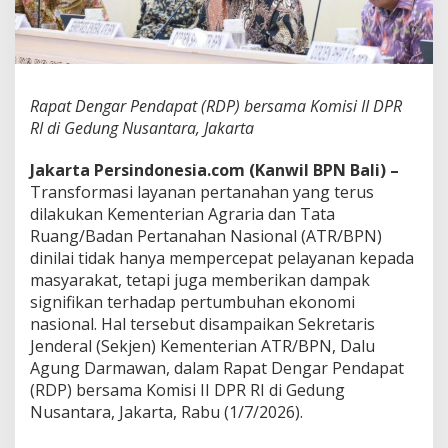
k
a
n
P
e
r
Rapat Dengar Pendapat (RDP) bersama Komisi II DPR
a
RI di Gedung Nusantara, Jakarta
n
D
Jakarta Persindonesia.com (Kanwil BPN Bali) –
i
g
Transformasi layanan pertanahan yang terus
i
dilakukan Kementerian Agraria dan Tata
t
Ruang/Badan Pertanahan Nasional (ATR/BPN)
a
dinilai tidak hanya mempercepat pelayanan kepada
l
i
masyarakat, tetapi juga memberikan dampak
s
signifikan terhadap pertumbuhan ekonomi
a
nasional. Hal tersebut disampaikan Sekretaris
s
Jenderal (Sekjen) Kementerian ATR/BPN, Dalu
i
Agung Darmawan, dalam Rapat Dengar Pendapat
d
a
(RDP) bersama Komisi II DPR RI di Gedung
l
Nusantara, Jakarta, Rabu (1/7/2026).
a
m