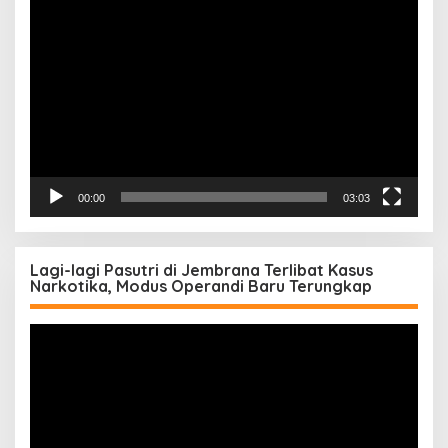
Pemutar
Video
00:00
03:03
Lagi-lagi Pasutri di Jembrana Terlibat Kasus
Narkotika, Modus Operandi Baru Terungkap
Pemutar
Video