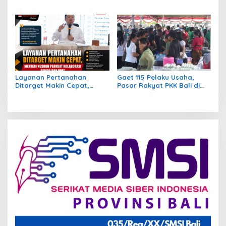
Hadapi Potensi Bencana,
Warga Demak Rasakan
Gubernur Bali Koster Hadiri
Layanan Pertanahan Lebih
Manuver Lapangan LKO
Pasti
Kogabwilhan II
Layanan Pertanahan
Gaet 115 Pelaku Usaha,
Ditarget Makin Cepat,
Pasar Rakyat PKK Bali di
Menteri Nusron Perkuat
Jembrana Bukukan
Kolaborasi Pemda dan
Transaksi Rp672,7 Juta
PPAT
Sehari