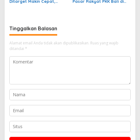
Ditarget Makin Cepat,
Pasar Rakyat PKK Bali di
Menteri Nusron Perkuat
Jembrana Bukukan
Kolaborasi Pemda dan
Transaksi Rp672,7 Juta
PPAT
Sehari
Tinggalkan Balasan
Alamat email Anda tidak akan dipublikasikan.
Ruas yang wajib
ditandai
*