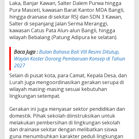
Laka, Banjar Kawan, Salter Dalem Purwa hingga
a
n
Pura Masceti, kawasan Barat Kantor MDA Bangli,
g
hingga drainase di sekitar RSJ dan SDN 3 Kawan,
S
Salter di sepanjang Jalan Serma Meranggi,
a
kawasan Catus Pata Alun-alun Bangli, hingga
m
p
wilayah Bebalang (Patung Adipura ke selatan).
a
h
Baca Juga :
Bulan Bahasa Bali VIII Resmi Ditutup,
I
Wayan Koster Dorong Pembaruan Konsep di Tahun
l
e
2027
g
Selain di pusat kota, para Camat, Kepala Desa, dan
a
l
Lurah juga mengoordinasikan gerakan serupa di
d
wilayah masing-masing sesuai kebutuhan
i
lingkungan setempat.
B
a
Gerakan ini juga menyasar sektor pendidikan dan
n
g
domestik. Pihak sekolah diinstruksikan untuk
l
melakukan pembersihan di lingkungan sekolah
i
dan drainase sekitar dengan melibatkan siswa
guna menumbuhkan karakter peduli lingkungan