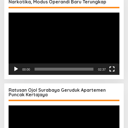
Narkotika, Modus Operandi Baru Terungkap
Pemutar
Video
00:00
02:37
Ratusan Ojol Surabaya Geruduk Apartemen
Puncak Kertajaya
Pemutar
Video