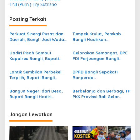
i
TNI (Purn.) Try Sutrisno
g
Posting Terkait
a
s
Perkuat Sinergi Pusat dan
Tumpek Krulut, Pemkab
i
Daerah, Bangli Jadi Wadah
Bangli Hadirkan
p
Penyerapan Aspirasi RUU
Pengobatan Gratis di 4
SDI
Kecamatan
Hadiri Pisah Sambut
Gelorakan Semangat, DPC
o
Kapolres Bangli, Bupati
PDI Perjuangan Bangli
s
Sedana Arta Ajak Perkuat
Gelar Seminar Tragedi
Sinergi Lintas Sektor
Kudatuli
Lantik Sembilan Perbekel
DPRD Bangli Sepakati
Terpilih, Bupati Bangli
Ranperda
Target Data Perlinsos
Pertanggungjawaban APBD
Tuntas Dua Minggu
2025 Dengan Sejumlah
Bangun Negeri dari Desa,
Berbelanja dan Berbagi, TP
Catatan
Bupati Bangli Hadiri
PKK Provinsi Bali Gelar
Pembukaan TMMD ke-129 di
Pasar Rakyat di Bangli
Sekardadi
Jangan Lewatkan