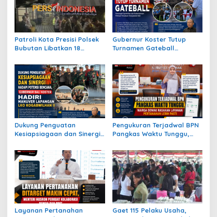
Patroli Kota Presisi Polsek
Gubernur Koster Tutup
Bubutan Libatkan 18
Turnamen Gateball
Personel, Antisipasi
Nasional, Apresiasi
Gangguan Kamtibmas
Perjuangan Atlet Bali Raih
Juara
Dukung Penguatan
Pengukuran Terjadwal BPN
Kesiapsiagaan dan Sinergi
Pangkas Waktu Tunggu,
Hadapi Potensi Bencana,
Warga Demak Rasakan
Gubernur Bali Koster Hadiri
Layanan Pertanahan Lebih
Manuver Lapangan LKO
Pasti
Kogabwilhan II
Layanan Pertanahan
Gaet 115 Pelaku Usaha,