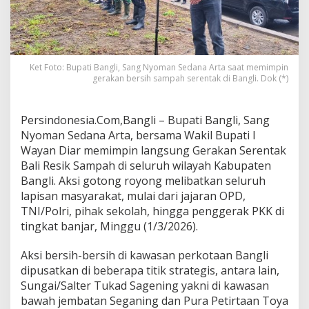
A
r
t
a
B
a
Ket Foto: Bupati Bangli, Sang Nyoman Sedana Arta saat memimpin
gerakan bersih sampah serentak di Bangli. Dok (*)
k
a
l
T
Persindonesia.Com,Bangli – Bupati Bangli, Sang
i
Nyoman Sedana Arta, bersama Wakil Bupati I
n
Wayan Diar memimpin langsung Gerakan Serentak
d
Bali Resik Sampah di seluruh wilayah Kabupaten
a
k
Bangli. Aksi gotong royong melibatkan seluruh
O
lapisan masyarakat, mulai dari jajaran OPD,
k
TNI/Polri, pihak sekolah, hingga penggerak PKK di
n
tingkat banjar, Minggu (1/3/2026).
u
m
P
Aksi bersih-bersih di kawasan perkotaan Bangli
e
dipusatkan di beberapa titik strategis, antara lain,
m
Sungai/Salter Tukad Sagening yakni di kawasan
b
bawah jembatan Seganing dan Pura Petirtaan Toya
u