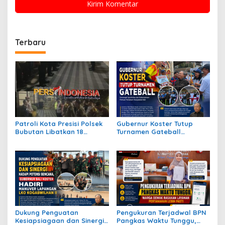
Terbaru
Patroli Kota Presisi Polsek
Gubernur Koster Tutup
Bubutan Libatkan 18
Turnamen Gateball
Personel, Antisipasi
Nasional, Apresiasi
Gangguan Kamtibmas
Perjuangan Atlet Bali Raih
Juara
Dukung Penguatan
Pengukuran Terjadwal BPN
Kesiapsiagaan dan Sinergi
Pangkas Waktu Tunggu,