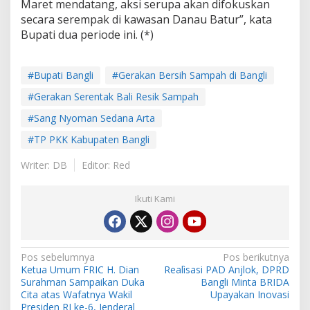
Maret mendatang, aksi serupa akan difokuskan
secara serempak di kawasan Danau Batur”, kata
Bupati dua periode ini. (*)
#Bupati Bangli
#Gerakan Bersih Sampah di Bangli
#Gerakan Serentak Bali Resik Sampah
#Sang Nyoman Sedana Arta
#TP PKK Kabupaten Bangli
Writer: DB
Editor: Red
Ikuti Kami
N
Pos sebelumnya
Pos berikutnya
Ketua Umum FRIC H. Dian
Realìsasi PAD Anjlok, DPRD
a
Surahman Sampaikan Duka
Bangli Minta BRIDA
v
Cita atas Wafatnya Wakil
Upayakan Inovasi
Presiden RI ke-6, Jenderal