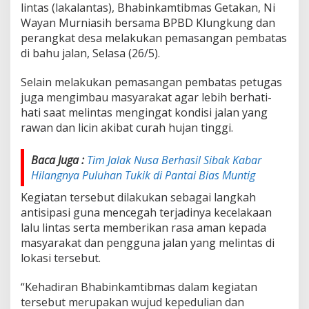
lintas (lakalantas), Bhabinkamtibmas Getakan, Ni
o
n
Wayan Murniasih bersama BPBD Klungkung dan
g
perangkat desa melakukan pemasangan pembatas
s
di bahu jalan, Selasa (26/5).
o
r
Selain melakukan pemasangan pembatas petugas
juga mengimbau masyarakat agar lebih berhati-
hati saat melintas mengingat kondisi jalan yang
rawan dan licin akibat curah hujan tinggi.
Baca Juga :
Tim Jalak Nusa Berhasil Sibak Kabar
Hilangnya Puluhan Tukik di Pantai Bias Muntig
Kegiatan tersebut dilakukan sebagai langkah
antisipasi guna mencegah terjadinya kecelakaan
lalu lintas serta memberikan rasa aman kepada
masyarakat dan pengguna jalan yang melintas di
lokasi tersebut.
“Kehadiran Bhabinkamtibmas dalam kegiatan
tersebut merupakan wujud kepedulian dan