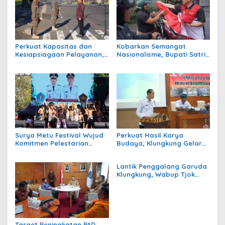
Perkuat Kapasitas dan
Kobarkan Semangat
Kesiapsiagaan Pelayanan,
Nasionalisme, Bupati Satria
Klungkung Gelar LKBB
Pimpin Pembagian Bendera
Satlinmas 2026
Merah Putih
Surya Metu Festival Wujud
Perkuat Hasil Karya
Komitmen Pelestarian
Budaya, Klungkung Gelar
Tradisi Seni dan Budaya
Seminar WBTB Tahun 2026
Bali
Lantik Penggalang Garuda
Klungkung, Wabup Tjok
Surya Isyaratkan Jaga
Nama Baik Daerah
Target Peningkatan PAD