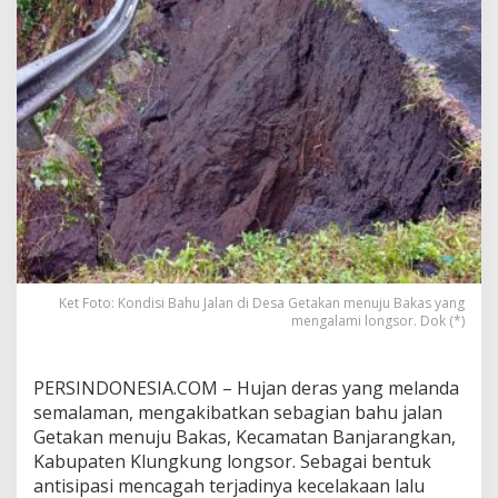
,
J
a
l
a
n
G
e
t
a
k
a
n
M
e
Ket Foto: Kondisi Bahu Jalan di Desa Getakan menuju Bakas yang
n
mengalami longsor. Dok (*)
u
j
u
PERSINDONESIA.COM – Hujan deras yang melanda
B
a
semalaman, mengakibatkan sebagian bahu jalan
k
Getakan menuju Bakas, Kecamatan Banjarangkan,
a
Kabupaten Klungkung longsor. Sebagai bentuk
s
antisipasi mencagah terjadinya kecelakaan lalu
L