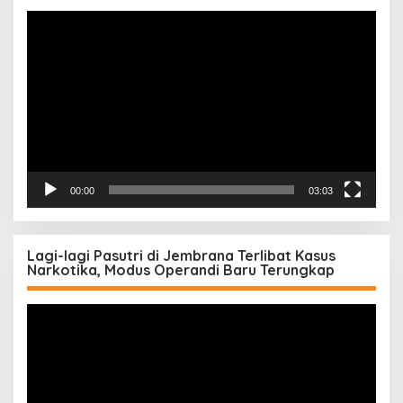
Pemutar
Video
00:00
03:03
Lagi-lagi Pasutri di Jembrana Terlibat Kasus
Narkotika, Modus Operandi Baru Terungkap
Pemutar
Video