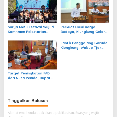
Surya Metu Festival Wujud
Perkuat Hasil Karya
Komitmen Pelestarian
Budaya, Klungkung Gelar
Tradisi Seni dan Budaya
Seminar WBTB Tahun 2026
Bali
Lantik Penggalang Garuda
Klungkung, Wabup Tjok
Surya Isyaratkan Jaga
Nama Baik Daerah
Target Peningkatan PAD
dari Nusa Penida, Bupati
Klungkung Usulkan
Pemisahan BPKPD
Tinggalkan Balasan
Alamat email Anda tidak akan dipublikasikan.
Ruas yang wajib