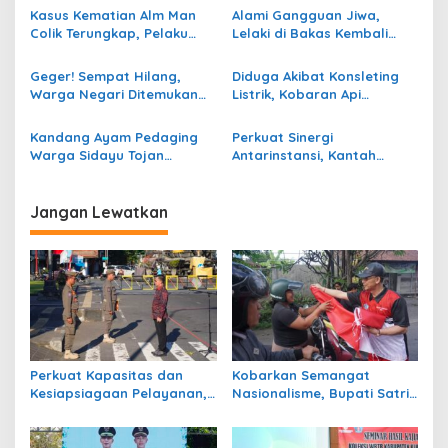
Kejaran Polisi
Kasus Kematian Alm Man
Alami Gangguan Jiwa,
o
Colik Terungkap, Pelaku
Lelaki di Bakas Kembali
s
Asal Satu Desa Berdalih
Kumat Setalah Sebulan Tak
Sakit Hati
Konsumsi Obat
Geger! Sempat Hilang,
Diduga Akibat Konsleting
Warga Negari Ditemukan
Listrik, Kobaran Api
Tak Bernyawa Dengan Luka
Luluhlantahkan Rumah
Robek di Perut dan
Warga di Timuhun
Kandang Ayam Pedaging
Perkuat Sinergi
Pinggang
Warga Sidayu Tojan
Antarinstansi, Kantah
Terbakar, 300 Bibit Ayam
Klungkung Gelar Rakor
Mati Terpangang
PKKPR Berusaha dan Non
Berusaha
Jangan Lewatkan
Perkuat Kapasitas dan
Kobarkan Semangat
Kesiapsiagaan Pelayanan,
Nasionalisme, Bupati Satria
Klungkung Gelar LKBB
Pimpin Pembagian Bendera
Satlinmas 2026
Merah Putih