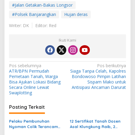
#Jalan Getakan-Bakas Longsor
#Polsek Banjarangkan
Hujan deras
Writer: DK
Editor: Red
Ikuti Kami
N
Pos sebelumnya
Pos berikutnya
ATR/BPN Permudah
Siaga Tanpa Celah, Kapolres
a
Pemetaan Tanah, Warga
Bondowoso Pimpin Latihan
v
Bisa Ajukan Lokasi Bidang
Sispam Mako untuk
Secara Online Lewat
Antisipasi Ancaman Darurat
i
Swaplotting
g
Posting Terkait
a
s
Pelaku Pembunuhan
12 Sertifikat Tanah Dosen
i
Nyoman Colik Terancam
Asal Klungkung Raib, 2
p
Pasal Berlapis
Terduga Pelaku Dalam