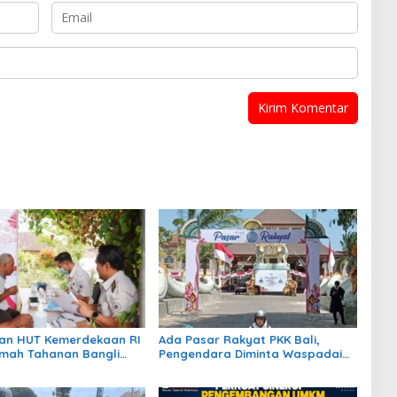
an HUT Kemerdekaan RI
Ada Pasar Rakyat PKK Bali,
umah Tahanan Bangli
Pengendara Diminta Waspadai
k Kesehatan Gratis
Kepadatan di Kawasan GKBK
Jembrana