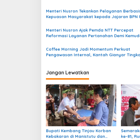
e
s
r
Menteri Nusron Tekankan Pelayanan Berbasi
i
t
Kepuasan Masyarakat kepada Jajaran BPN 
a
p
n
a
o
Menteri Nusron Ajak Pemda NTT Percepat
h
Reformasi Layanan Pertanahan Demi Kemu
s
a
Masyarakat
n
Coffee Morning Jadi Momentum Perkuat
Pengawasan Internal, Kantah Gianyar Tingk
Disiplin dan Integritas Layanan
Jangan Lewatkan
Bupati Kembang Tinjau Korban
Semarak
Kebakaran di Manistutu dan
ke-81, R