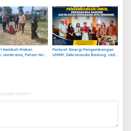
k Kesehatan Gratis
Kepadatan di Kawasan GKBK
Jembrana
Fi Kembali Makan
Perkuat Sinergi Pengembangan
i Jembrana, Petani Nira
UMKM, Dekranasda Badung Jadi
ki dan Terancam Cacat
Rujukan Dekranasda Kota
n
Semarang
ng wajib ditandai
*