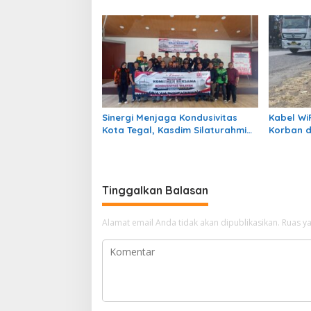
Serahkan Bantuan
Gelar Ce
Sinergi Menjaga Kondusivitas
Kabel Wi
Kota Tegal, Kasdim Silaturahmi
Korban d
Bersama Ormas, LSM, Media, dan
Patah Ka
Mahasiswa
Permane
Tinggalkan Balasan
Alamat email Anda tidak akan dipublikasikan.
Ruas ya