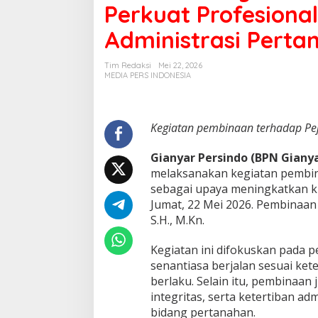
Perkuat Profesional
a
h
Administrasi Perta
G
i
a
Tim Redaksi
Mei 22, 2026
n
MEDIA PERS INDONESIA
y
a
r
L
Kegiatan pembinaan terhadap Pe
a
k
Gianyar Persindo (BPN Gianya
u
melaksanakan kegiatan pembin
k
sebagai upaya meningkatkan k
a
n
Jumat, 22 Mei 2026. Pembinaan 
P
S.H., M.Kn.
e
m
Kegiatan ini difokuskan pada
b
senantiasa berjalan sesuai k
i
n
berlaku. Selain itu, pembinaan
a
integritas, serta ketertiban ad
a
bidang pertanahan.
n