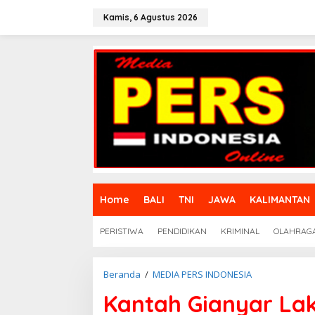
L
e
Kamis, 6 Agustus 2026
w
a
t
i
k
e
k
o
n
t
e
n
Home
BALI
TNI
JAWA
KALIMANTAN
PERISTIWA
PENDIDIKAN
KRIMINAL
OLAHRAG
Beranda
/
MEDIA PERS INDONESIA
K
a
Kantah Gianyar La
n
t