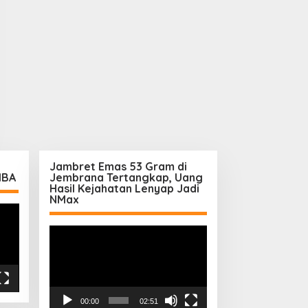
Jambret Emas 53 Gram di
MBA
Jembrana Tertangkap, Uang
Hasil Kejahatan Lenyap Jadi
NMax
Pemutar
Video
00:00
02:51