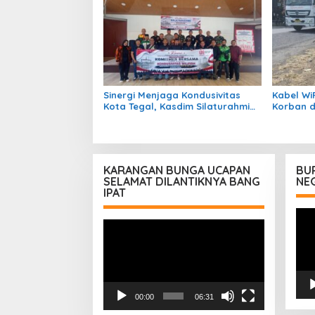
Sinergi Menjaga Kondusivitas
Kabel Wi
Kota Tegal, Kasdim Silaturahmi
Korban d
Bersama Ormas, LSM, Media, dan
Patah Ka
Mahasiswa
Permane
KARANGAN BUNGA UCAPAN
BU
SELAMAT DILANTIKNYA BANG
NE
IPAT
Pem
Pemutar
Vid
Video
00:00
06:31