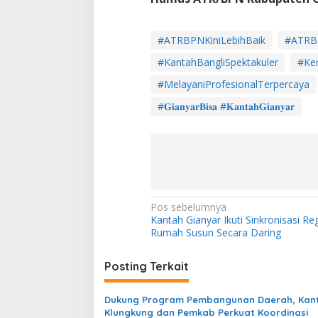
t
a
s
d
#ATRBPNKiniLebihBaik
#ATRB
a
#KantahBangliSpektakuler
#Ke
n
T
#MelayaniProfesionalTerpercaya
e
r
#𝐆𝐢𝐚𝐧𝐲𝐚𝐫𝐁𝐢𝐬𝐚 #𝐊𝐚𝐧𝐭𝐚𝐡𝐆𝐢𝐚𝐧𝐲𝐚𝐫
t
i
b
A
d
m
i
n
N
Pos sebelumnya
i
Kantah Gianyar Ikuti Sinkronisasi Reg
a
s
Rumah Susun Secara Daring
t
v
r
i
Posting Terkait
a
s
g
i
Dukung Program Pembangunan Daerah, Kan
a
P
Klungkung dan Pemkab Perkuat Koordinasi