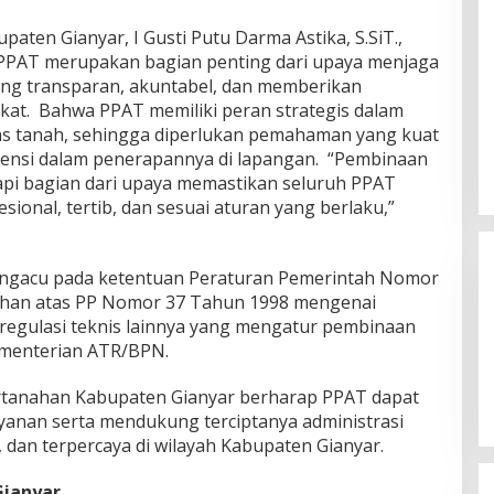
upaten Gianyar,
I Gusti Putu Darma Astika
, S.SiT.,
PPAT merupakan bagian penting dari upaya menjaga
ang transparan, akuntabel, dan memberikan
at. Bahwa PPAT memiliki peran strategis dalam
tas tanah, sehingga diperlukan pemahaman yang kuat
stensi dalam penerapannya di lapangan. “Pembinaan
tapi bagian dari upaya memastikan seluruh PPAT
ional, tertib, dan sesuai aturan yang berlaku,”
engacu pada ketentuan Peraturan Pemerintah Nomor
ahan atas PP Nomor 37 Tahun 1998 mengenai
 regulasi teknis lainnya yang mengatur pembinaan
menterian ATR/BPN.
Pertanahan Kabupaten Gianyar berharap PPAT dapat
ayanan serta mendukung terciptanya administrasi
, dan terpercaya di wilayah Kabupaten Gianyar.
ianyar