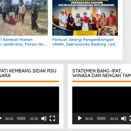
Fi Kembali Makan
Perkuat Sinergi Pengembangan
i Jembrana, Petani Nira
UMKM, Dekranasda Badung Jadi
ki dan Terancam Cacat
Rujukan Dekranasda Kota
n
Semarang
PATI KEMBANG SIDAK RSU
STATEMEN BANG-IPAT,
GARA
WINASA DAN NENGAH TA
utar
Pemutar
eo
Video
00:00
03:35
00:00
04:31