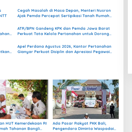
Klumpu
s
Cegah Masalah di Masa Depan, Menteri Nusron
NTT
Ajak Pemda Percepat Sertipikasi Tanah Rumah
Ibadah di NTT
ATR/BPN Gandeng KPK dan Pemda Jawa Barat
dahan
Perkuat Tata Kelola Pertanahan untuk Dorong
Ekonomi Daerah
Apel Perdana Agustus 2026, Kantor Pertanahan
atkan
Gianyar Perkuat Disiplin dan Apresiasi Pegawai
Teladan
an HUT Kemerdekaan RI
Ada Pasar Rakyat PKK Bali,
umah Tahanan Bangli
Pengendara Diminta Waspadai