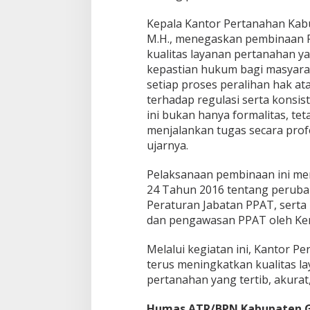
P
Kepala Kantor Pertanahan Kab
P
A
M.H., menegaskan pembinaan 
T
kualitas layanan pertanahan y
,
kepastian hukum bagi masyarak
P
setiap proses peralihan hak a
e
terhadap regulasi serta konsi
r
k
ini bukan hanya formalitas, te
u
menjalankan tugas secara profes
a
ujarnya.
t
P
Pelaksanaan pembinaan ini m
r
o
24 Tahun 2016 tentang perub
f
Peraturan Jabatan PPAT, serta
e
dan pengawasan PPAT oleh Ke
s
i
Melalui kegiatan ini, Kantor 
o
n
terus meningkatkan kualitas l
a
pertanahan yang tertib, akurat
l
i
Humas ATR/BPN Kabupaten G