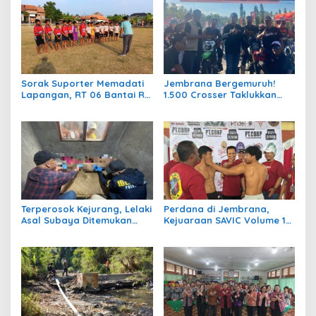
Sorak Suporter Memadati
Jembrana Bergemuruh!
Lapangan, RT 06 Bantai RT
1.500 Crosser Taklukkan
04 dengan Skor 5-1 di Laga
Jalur Adventure di HUT
Bergengsi Desa Bumiharja
Kota Negara ke-131
Terperosok Kejurang, Lelaki
Perdana di Jembrana,
Asal Subaya Ditemukan
Kejuaraan SAVIC Volume 1
Meninggal Tersangkut di
Rangkul Atlet Bela Diri se-
Pohon Juwet
Bali