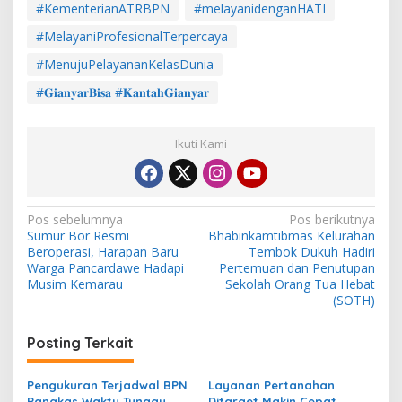
#KementerianATRBPN
#melayanidenganHATI
#MelayaniProfesionalTerpercaya
#MenujuPelayananKelasDunia
#𝐆𝐢𝐚𝐧𝐲𝐚𝐫𝐁𝐢𝐬𝐚 #𝐊𝐚𝐧𝐭𝐚𝐡𝐆𝐢𝐚𝐧𝐲𝐚𝐫
Ikuti Kami
N
Pos sebelumnya
Pos berikutnya
Sumur Bor Resmi
Bhabinkamtibmas Kelurahan
a
Beroperasi, Harapan Baru
Tembok Dukuh Hadiri
v
Warga Pancardawe Hadapi
Pertemuan dan Penutupan
Musim Kemarau
Sekolah Orang Tua Hebat
i
(SOTH)
g
Posting Terkait
a
s
Pengukuran Terjadwal BPN
Layanan Pertanahan
i
Pangkas Waktu Tunggu,
Ditarget Makin Cepat,