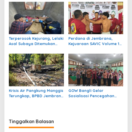
Bergengsi Desa Bumiharja
Kota Negara ke-131
Terperosok Kejurang, Lelaki
Perdana di Jembrana,
Asal Subaya Ditemukan
Kejuaraan SAVIC Volume 1
Meninggal Tersangkut di
Rangkul Atlet Bela Diri se-
Pohon Juwet
Bali
Krisis Air Pangkung Manggis
GOW Bangli Gelar
Terungkap, BPBD Jembrana
Sosialisasi Pencegahan
Temukan 7 Titik Pipa Rusak
Bullying di SMPN 1
Akibat Banjir 2025
Kintamani
Tinggalkan Balasan