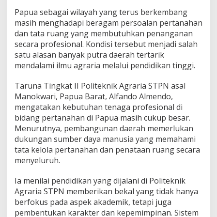
a
Papua sebagai wilayah yang terus berkembang
P
masih menghadapi beragam persoalan pertanahan
a
p
dan tata ruang yang membutuhkan penanganan
u
secara profesional. Kondisi tersebut menjadi salah
a
satu alasan banyak putra daerah tertarik
P
mendalami ilmu agraria melalui pendidikan tinggi.
e
r
s
Taruna Tingkat II Politeknik Agraria STPN asal
i
Manokwari, Papua Barat, Alfando Almendo,
a
mengatakan kebutuhan tenaga profesional di
p
bidang pertanahan di Papua masih cukup besar.
k
a
Menurutnya, pembangunan daerah memerlukan
n
dukungan sumber daya manusia yang memahami
D
tata kelola pertanahan dan penataan ruang secara
i
menyeluruh.
r
i
B
Ia menilai pendidikan yang dijalani di Politeknik
a
Agraria STPN memberikan bekal yang tidak hanya
n
berfokus pada aspek akademik, tetapi juga
g
pembentukan karakter dan kepemimpinan. Sistem
u