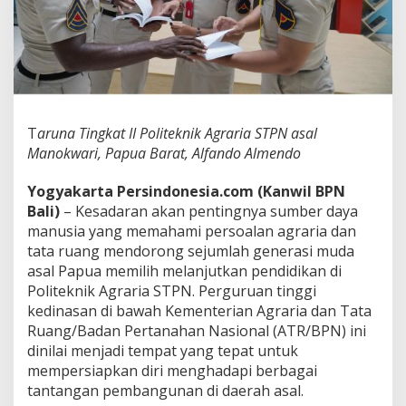
T
P
N
J
a
d
i
P
T
aruna Tingkat II Politeknik Agraria STPN asal
i
Manokwari, Papua Barat, Alfando Almendo
l
i
h
Yogyakarta Persindonesia.com (Kanwil BPN
a
Bali)
– Kesadaran akan pentingnya sumber daya
n
manusia yang memahami persoalan agraria dan
G
tata ruang mendorong sejumlah generasi muda
e
n
asal Papua memilih melanjutkan pendidikan di
e
Politeknik Agraria STPN. Perguruan tinggi
r
kedinasan di bawah Kementerian Agraria dan Tata
a
Ruang/Badan Pertanahan Nasional (ATR/BPN) ini
s
dinilai menjadi tempat yang tepat untuk
i
M
mempersiapkan diri menghadapi berbagai
u
tantangan pembangunan di daerah asal.
d