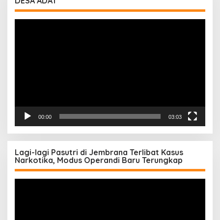
DESA ADAT
Pemutar
Video
00:00
03:03
Lagi-lagi Pasutri di Jembrana Terlibat Kasus
Narkotika, Modus Operandi Baru Terungkap
Pemutar
Video