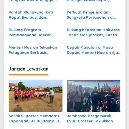
p
Warga Demak Rasakan
Menteri Nusron Perkuat
Layanan Pertanahan Lebih
Kolaborasi Pemda dan
Kantah Klungkung Ikuti
Perkuat Penyelesaian
o
Pasti
PPAT
Rapat Evaluasi dan
Sengketa Pertanahan di
s
Sosialisasi Aplikasi JUSTISIA
Desa Gelgel, Kantah
Klungkung Gelar Penelitian
Dukung Program
Dukung Kepastian Hak Atas
Lapangan
Pembangunan Daerah,
Tanah Masyarakat, Kantah
Kantah Klungkung dan
Klungkung Gelar Sidang
Pemkab Perkuat Koordinasi
Panitia A di Desa Klumpu
Menteri Nusron Tekankan
Cegah Masalah di Masa
Pelayanan Berbasis
Depan, Menteri Nusron Ajak
Kepuasan Masyarakat
Pemda Percepat Sertipikasi
kepada Jajaran BPN NTT
Tanah Rumah Ibadah di
NTT
Jangan Lewatkan
Sorak Suporter Memadati
Jembrana Bergemuruh!
Lapangan, RT 06 Bantai RT
1.500 Crosser Taklukkan
04 dengan Skor 5-1 di Laga
Jalur Adventure di HUT