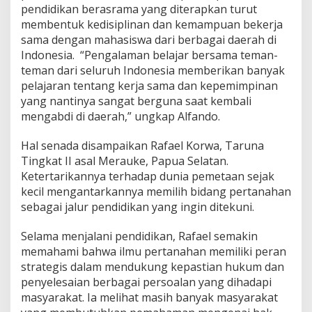
pendidikan berasrama yang diterapkan turut
n
D
membentuk kedisiplinan dan kemampuan bekerja
a
sama dengan mahasiswa dari berbagai daerah di
e
Indonesia. “Pengalaman belajar bersama teman-
r
teman dari seluruh Indonesia memberikan banyak
a
h
pelajaran tentang kerja sama dan kepemimpinan
yang nantinya sangat berguna saat kembali
mengabdi di daerah,” ungkap Alfando.
Hal senada disampaikan Rafael Korwa, Taruna
Tingkat II asal Merauke, Papua Selatan.
Ketertarikannya terhadap dunia pemetaan sejak
kecil mengantarkannya memilih bidang pertanahan
sebagai jalur pendidikan yang ingin ditekuni.
Selama menjalani pendidikan, Rafael semakin
memahami bahwa ilmu pertanahan memiliki peran
strategis dalam mendukung kepastian hukum dan
penyelesaian berbagai persoalan yang dihadapi
masyarakat. Ia melihat masih banyak masyarakat