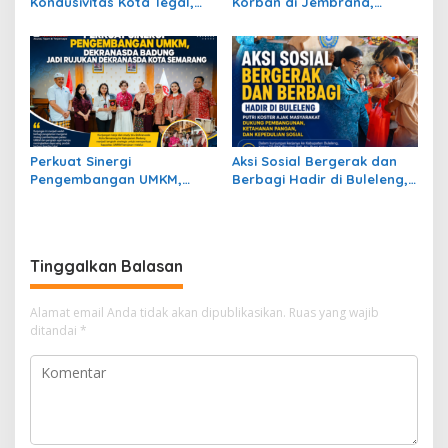
Kondusivitas Kota Tegal,
Korban di Jembrana,
Kasdim Silaturahmi
Petani Nira Patah Kaki dan
Bersama Ormas, LSM,
Terancam Cacat Permanen
Media, dan Mahasiswa
Perkuat Sinergi
Aksi Sosial Bergerak dan
Pengembangan UMKM,
Berbagi Hadir di Buleleng,
Dekranasda Badung Jadi
Putri Koster Ajak
Rujukan Dekranasda Kota
Masyarakat Dukung
Semarang
Pembangunan, Ketahanan
Pangan, dan Kepedulian
Tinggalkan Balasan
Sosial
Alamat email Anda tidak akan dipublikasikan.
Ruas yang wajib
ditandai
*