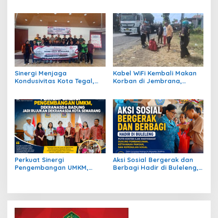
Rumah Tahanan Bangli
Waspadai Kepadatan di
Gelar Cek Kesehatan Gratis
Kawasan GKBK Jembrana
Sinergi Menjaga
Kabel WiFi Kembali Makan
Kondusivitas Kota Tegal,
Korban di Jembrana,
Kasdim Silaturahmi
Petani Nira Patah Kaki dan
Bersama Ormas, LSM,
Terancam Cacat Permanen
Media, dan Mahasiswa
Perkuat Sinergi
Aksi Sosial Bergerak dan
Pengembangan UMKM,
Berbagi Hadir di Buleleng,
Dekranasda Badung Jadi
Putri Koster Ajak
Rujukan Dekranasda Kota
Masyarakat Dukung
Semarang
Pembangunan, Ketahanan
Pangan, dan Kepedulian
Sosial