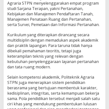
Agraria STPN menyelenggarakan empat program
a
n
studi Sarjana Terapan, yakni Pertanahan,
a
Kebijakan dan Manajemen Pendaftaran Tanah,
h
Manajemen Penataan Ruang dan Pertanahan,
a
serta Survei, Pemetaan dan Informasi Pertanahan.
n
d
a
Kurikulum yang diterapkan dirancang secara
n
multidisiplin dengan memadukan aspek akademik
T
dan praktik lapangan. Para taruna tidak hanya
a
dibekali pemahaman teoritis, tetapi juga
t
a
keterampilan teknis yang relevan dengan
R
kebutuhan penyelenggaraan layanan pertanahan
u
dan tata ruang modern.
a
n
Selain kompetensi akademik, Politeknik Agraria
g
STPN juga menerapkan sistem pendidikan
berasrama yang bertujuan membentuk karakter,
kedisiplinan, integritas, serta kemampuan bekerja
sama. Pola pendidikan tersebut menjadi salah satu
ciri khas yang mendukung pembentukan lulusan