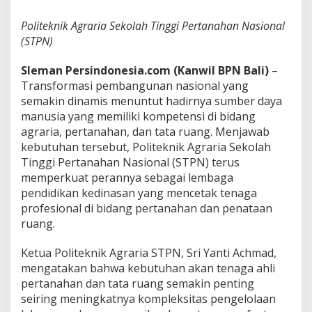
T
P
Politeknik Agraria Sekolah Tinggi Pertanahan Nasional
N
(STPN)
S
i
a
Sleman
Persindonesia.com (Kanwil BPN Bali)
–
p
Transformasi pembangunan nasional yang
k
semakin dinamis menuntut hadirnya sumber daya
a
manusia yang memiliki kompetensi di bidang
n
agraria, pertanahan, dan tata ruang. Menjawab
S
D
kebutuhan tersebut, Politeknik Agraria Sekolah
M
Tinggi Pertanahan Nasional (STPN) terus
P
memperkuat perannya sebagai lembaga
r
pendidikan kedinasan yang mencetak tenaga
o
f
profesional di bidang pertanahan dan penataan
e
ruang.
s
i
Ketua Politeknik Agraria STPN, Sri Yanti Achmad,
o
mengatakan bahwa kebutuhan akan tenaga ahli
n
a
pertanahan dan tata ruang semakin penting
l
seiring meningkatnya kompleksitas pengelolaan
u