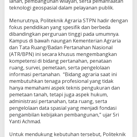
lahan, pembangunan wilayah, serta pemanfaatan
n
teknologi geospasial dalam pelayanan publik.
t
u
k
Menurutnya, Politeknik Agraria STPN hadir dengan
M
fokus pendidikan yang spesifik dan berbeda
e
dibandingkan perguruan tinggi pada umumnya.
n
Kampus di bawah naungan Kementerian Agraria
j
dan Tata Ruang/Badan Pertanahan Nasional
a
w
(ATR/BPN) ini secara khusus mengembangkan
a
kompetensi di bidang pertanahan, penataan
b
ruang, survei, pemetaan, serta pengelolaan
T
informasi pertanahan. “Bidang agraria saat ini
a
n
membutuhkan tenaga profesional yang tidak
t
hanya memahami aspek teknis pengukuran dan
a
pemetaan tanah, tetapi juga aspek hukum,
n
administrasi pertanahan, tata ruang, serta
g
pengelolaan data spasial yang menjadi fondasi
a
n
pengambilan kebijakan pembangunan,” ujar Sri
P
Yanti Achmad.
e
r
Untuk mendukung kebutuhan tersebut, Politeknik
t