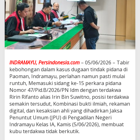
h
I
N
A
F
I
S
H
a
n
c
INDRAMAYU, Persindonesia.com
– 05/06/2026 – Tabir
u
kebohongan dalam kasus dugaan tindak pidana di
r
k
Paoman, Indramayu, perlahan namun pasti mulai
a
runtuh, Memasuki sidang ke-15 perkara pidana
n
Nomor 47/Pid.B/2026/PN Idm dengan terdakwa
N
Ririn Rifanto alias Irin Bin Suwitno, posisi terdakwa
a
semakin tersudut, Kombinasi bukti ilmiah, rekaman
r
a
digital, dan kesaksian ahli yang dihadirkan Jaksa
s
Penuntut Umum (JPU) di Pengadilan Negeri
i
Indramayu Kelas IA, Kamis (5/06/2026), membuat
‘
kubu terdakwa tidak berkutik.
C
u