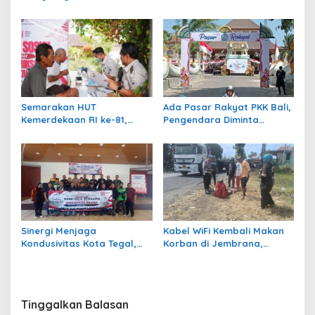
PKS Pembentukan Saka Anti
Manistutu dan Serahkan
Narkoba
Bantuan
Semarakan HUT
Ada Pasar Rakyat PKK Bali,
Kemerdekaan RI ke-81,
Pengendara Diminta
Rumah Tahanan Bangli
Waspadai Kepadatan di
Gelar Cek Kesehatan Gratis
Kawasan GKBK Jembrana
Sinergi Menjaga
Kabel WiFi Kembali Makan
Kondusivitas Kota Tegal,
Korban di Jembrana,
Kasdim Silaturahmi
Petani Nira Patah Kaki dan
Bersama Ormas, LSM,
Terancam Cacat Permanen
Media, dan Mahasiswa
Tinggalkan Balasan