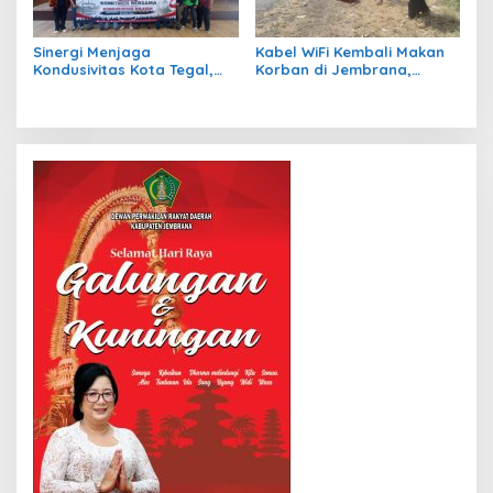
Sinergi Menjaga
Kabel WiFi Kembali Makan
Kondusivitas Kota Tegal,
Korban di Jembrana,
Kasdim Silaturahmi
Petani Nira Patah Kaki dan
Bersama Ormas, LSM,
Terancam Cacat Permanen
Media, dan Mahasiswa