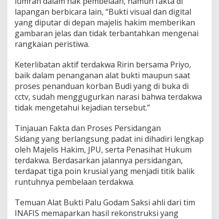
lumrah dalam hak pembelaan, namun fakta di
a
lapangan berbicara lain, “Bukti visual dan digital
o
yang diputar di depan majelis hakim memberikan
m
a
gambaran jelas dan tidak terbantahkan mengenai
n
rangkaian peristiwa.
I
n
Keterlibatan aktif terdakwa Ririn bersama Priyo,
d
baik dalam penanganan alat bukti maupun saat
r
a
proses penanduan korban Budi yang di buka di
m
cctv, sudah menggugurkan narasi bahwa terdakwa
a
tidak mengetahui kejadian tersebut.”
y
u
Tinjauan Fakta dan Proses Persidangan
Sidang yang berlangsung padat ini dihadiri lengkap
oleh Majelis Hakim, JPU, serta Penasihat Hukum
terdakwa. Berdasarkan jalannya persidangan,
terdapat tiga poin krusial yang menjadi titik balik
runtuhnya pembelaan terdakwa.
Temuan Alat Bukti Palu Godam Saksi ahli dari tim
INAFIS memaparkan hasil rekonstruksi yang