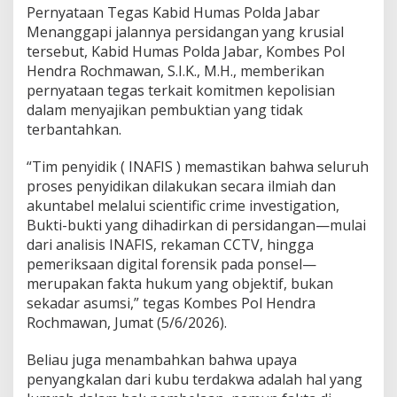
c
Pernyataan Tegas Kabid Humas Polda Jabar
i
Menanggapi jalannya persidangan yang krusial
T
tersebut, Kabid Humas Polda Jabar, Kombes Pol
a
Hendra Rochmawan, S.I.K., M.H., memberikan
n
g
pernyataan tegas terkait komitmen kepolisian
a
dalam menyajikan pembuktian yang tidak
n
terbantahkan.
’
R
“Tim penyidik ( INAFIS ) memastikan bahwa seluruh
i
r
proses penyidikan dilakukan secara ilmiah dan
i
akuntabel melalui scientific crime investigation,
n
Bukti-bukti yang dihadirkan di persidangan—mulai
d
dari analisis INAFIS, rekaman CCTV, hingga
a
pemeriksaan digital forensik pada ponsel—
l
a
merupakan fakta hukum yang objektif, bukan
m
sekadar asumsi,” tegas Kombes Pol Hendra
K
Rochmawan, Jumat (5/6/2026).
a
s
Beliau juga menambahkan bahwa upaya
u
s
penyangkalan dari kubu terdakwa adalah hal yang
P