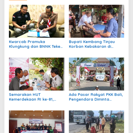
Kwarcab Pramuka
Bupati Kembang Tinjau
Klungkung dan BNNK Teken
Korban Kebakaran di
PKS Pembentukan Saka Anti
Manistutu dan Serahkan
Narkoba
Bantuan
Semarakan HUT
Ada Pasar Rakyat PKK Bali,
Kemerdekaan RI ke-81,
Pengendara Diminta
Rumah Tahanan Bangli
Waspadai Kepadatan di
Gelar Cek Kesehatan Gratis
Kawasan GKBK Jembrana