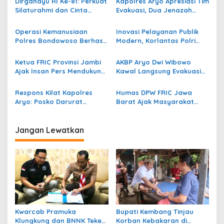
Dirgahayu RI Ke-81: Perkuat
Kapolres Aryo Apresiasi Tim
i
Silaturahmi dan Cinta
Evakuasi, Dua Jenazah
p
Tanah Air, FRIC Ajak
Gunung Piramid Berhasil
Pengurus Tebarkan Ribuan
Dibawa ke RS Bhayangkara
Operasi Kemanusiaan
Inovasi Pelayanan Publik
o
Bendera
Bondowoso
Polres Bondowoso Berhasil
Modern, Korlantas Polri
s
Evakuasi Dua Jenazah di
Raih Penghargaan Presisi
Gunung Piramid
Berkat SIM Digital dan e-
Ketua FRIC Provinsi Jambi
AKBP Aryo Dwi Wibowo
BPKB
Ajak Insan Pers Mendukung
Kawal Langsung Evakuasi
Polri Menjaga
Korban Gunung Piramid di
Sitkamtibmas dan Tangkal
Medan Ekstrem
Respons Kilat Kapolres
Humas DPW FRIC Jawa
Hoax
Aryo: Posko Darurat
Barat Ajak Masyarakat
Dibentuk, Pencarian
Kibarkan Merah Putih
Pendaki Hilang Dipercepat
Selama Bulan Agustus,
Teguhkan Semangat
Jangan Lewatkan
Kebangsaan dan
Persatuan Bangsa
Kwarcab Pramuka
Bupati Kembang Tinjau
Klungkung dan BNNK Teken
Korban Kebakaran di