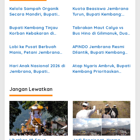
a
s
Kelola Sampah Organik
Kuota Beasiswa Jembrana
Secara Mandiri, Bupati
Turun, Bupati Kembang:
i
Kembang Beri Apresiasi
Tahap 2 Kita Usahakan
p
Tinggi Warga Sri Mandala
Tambah!
Bupati Kembang Tinjau
Tabrakan Maut Calya vs
Korban Kebakaran di
Bus Hino di Gilimanuk, Dua
o
Manistutu dan Serahkan
Guru Asal Banyuwangi
s
Bantuan
Meninggal Dunia
Lobi ke Pusat Berbuah
APINDO Jembrana Resmi
Manis, Petani Jembrana
Dilantik, Bupati Kembang
Terima 5 Traktor Roda
Minta Pengusaha Jadi
Empat
Motor Penggerak Ekonomi
Hari Anak Nasional 2026 di
Atap Nyaris Ambruk, Bupati
Jembrana, Bupati
Kembang Prioritaskan
Kembang Tegaskan
Perbaikan SDN 2
Pentingnya Karakter dan
Pengambengan
Budaya di Era Teknologi
Jangan Lewatkan
Libatkan 49 Sawa,
Jadi Pengingat, Krama