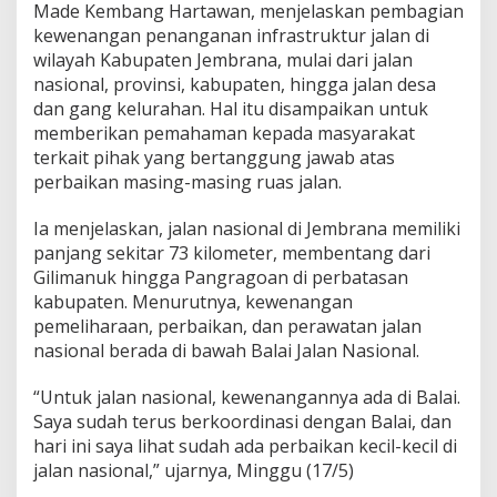
Made Kembang Hartawan, menjelaskan pembagian
y
a
kewenangan penanganan infrastruktur jalan di
,
wilayah Kabupaten Jembrana, mulai dari jalan
B
nasional, provinsi, kabupaten, hingga jalan desa
e
dan gang kelurahan. Hal itu disampaikan untuk
d
a
memberikan pemahaman kepada masyarakat
J
terkait pihak yang bertanggung jawab atas
a
perbaikan masing-masing ruas jalan.
l
a
Ia menjelaskan, jalan nasional di Jembrana memiliki
n
B
panjang sekitar 73 kilometer, membentang dari
e
Gilimanuk hingga Pangragoan di perbatasan
d
kabupaten. Menurutnya, kewenangan
a
pemeliharaan, perbaikan, dan perawatan jalan
P
nasional berada di bawah Balai Jalan Nasional.
e
n
a
“Untuk jalan nasional, kewenangannya ada di Balai.
n
Saya sudah terus berkoordinasi dengan Balai, dan
g
hari ini saya lihat sudah ada perbaikan kecil-kecil di
a
jalan nasional,” ujarnya, Minggu (17/5)
n
a