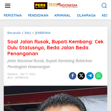
L
e
w
a
PERISTIWA
PENDIDIKAN
KRIMINAL
OLAHRAGA
KESE
t
i
k
Beranda
/
BALI
/
JEMBRANA
S
e
o
k
Soal Jalan Rusak, Bupati Kembang: Cek
a
o
l
n
Dulu Statusnya, Beda Jalan Beda
J
t
Penanganan
a
e
l
n
Jalan Nasional Rusak, Bupati Kembang Beberkan
a
Pembagian Kewenangan
n
R
Redaksi
Mei 17, 2026
u
BALI
,
JEMBRANA
s
a
k
,
B
u
p