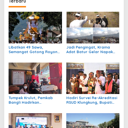
Terbaru
Libatkan 49 Sawa,
Jadi Pengingat, Krama
Semangat Gotong Royong
Adat Batur Gelar Napak
Warnai Ngaben Massal
Tilas Rute Evakuasi 100
Desa Adat Kedisan
Tahun Silam
Kintamani
Tumpek Krulut, Pemkab
Hadiri Survei Re-Akreditasi
Bangli Hadirkan
RSUD Klungkung, Bupati
Pengobatan Gratis di 4
Satria Harap Tingkatkan
Kecamatan
Kualitas Pelayanan