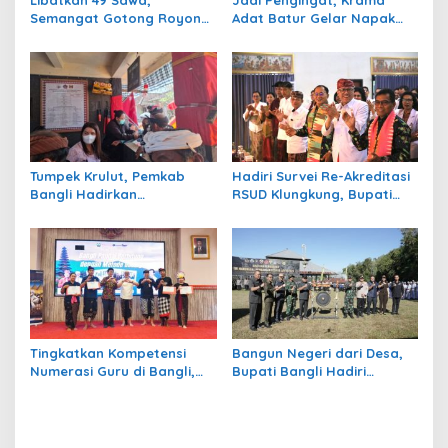
Semangat Gotong Royong
Adat Batur Gelar Napak
Warnai Ngaben Massal
Tilas Rute Evakuasi 100
Desa Adat Kedisan
Tahun Silam
Kintamani
Tumpek Krulut, Pemkab
Hadiri Survei Re-Akreditasi
Bangli Hadirkan
RSUD Klungkung, Bupati
Pengobatan Gratis di 4
Satria Harap Tingkatkan
Kecamatan
Kualitas Pelayanan
Tingkatkan Kompetensi
Bangun Negeri dari Desa,
Numerasi Guru di Bangli,
Bupati Bangli Hadiri
Pemkab Gelar Seminar
Pembukaan TMMD ke-129 di
GASING
Sekardadi