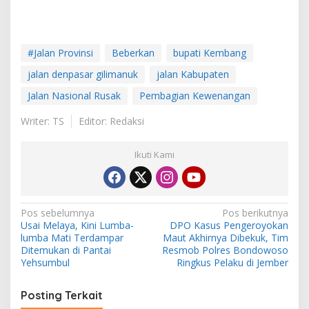
#Jalan Provinsi
Beberkan
bupati Kembang
jalan denpasar gilimanuk
jalan Kabupaten
Jalan Nasional Rusak
Pembagian Kewenangan
Writer: TS
Editor: Redaksi
Ikuti Kami
N
Pos sebelumnya
Pos berikutnya
Usai Melaya, Kini Lumba-
DPO Kasus Pengeroyokan
a
lumba Mati Terdampar
Maut Akhirnya Dibekuk, Tim
v
Ditemukan di Pantai
Resmob Polres Bondowoso
Yehsumbul
Ringkus Pelaku di Jember
i
g
Posting Terkait