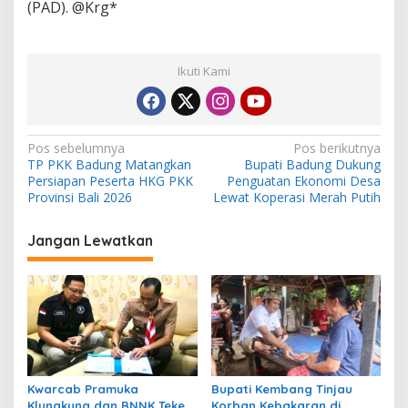
(PAD). @Krg*
Ikuti Kami
N
Pos sebelumnya
Pos berikutnya
TP PKK Badung Matangkan
Bupati Badung Dukung
a
Persiapan Peserta HKG PKK
Penguatan Ekonomi Desa
v
Provinsi Bali 2026
Lewat Koperasi Merah Putih
i
Jangan Lewatkan
g
a
s
i
p
o
Kwarcab Pramuka
Bupati Kembang Tinjau
s
Klungkung dan BNNK Teken
Korban Kebakaran di