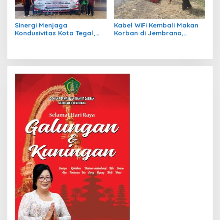
Sinergi Menjaga
Kabel WiFi Kembali Makan
Kondusivitas Kota Tegal,
Korban di Jembrana,
Kasdim Silaturahmi
Petani Nira Patah Kaki dan
Bersama Ormas, LSM,
Terancam Cacat Permanen
Media, dan Mahasiswa