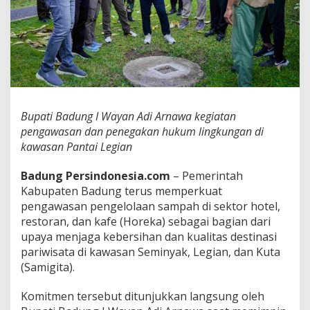
e
n
a
h
i
S
a
m
p
Bupati Badung I Wayan Adi Arnawa kegiatan
a
h
pengawasan dan penegakan hukum lingkungan di
d
kawasan Pantai Legian
a
n
Badung Persindonesia.com
– Pemerintah
P
Kabupaten Badung terus memperkuat
e
n
pengawasan pengelolaan sampah di sektor hotel,
a
restoran, dan kafe (Horeka) sebagai bagian dari
t
upaya menjaga kebersihan dan kualitas destinasi
a
pariwisata di kawasan Seminyak, Legian, dan Kuta
a
(Samigita).
n
P
a
Komitmen tersebut ditunjukkan langsung oleh
n