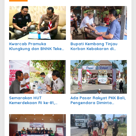
Kwarcab Pramuka
Bupati Kembang Tinjau
Klungkung dan BNNK Teken
Korban Kebakaran di
PKS Pembentukan Saka Anti
Manistutu dan Serahkan
Narkoba
Bantuan
Semarakan HUT
Ada Pasar Rakyat PKK Bali,
Kemerdekaan RI ke-81,
Pengendara Diminta
Rumah Tahanan Bangli
Waspadai Kepadatan di
Gelar Cek Kesehatan Gratis
Kawasan GKBK Jembrana