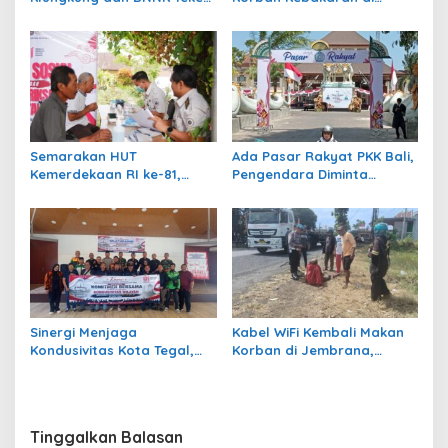
PKS Pembentukan Saka Anti
Manistutu dan Serahkan
Narkoba
Bantuan
Semarakan HUT
Ada Pasar Rakyat PKK Bali,
Kemerdekaan RI ke-81,
Pengendara Diminta
Rumah Tahanan Bangli
Waspadai Kepadatan di
Gelar Cek Kesehatan Gratis
Kawasan GKBK Jembrana
Sinergi Menjaga
Kabel WiFi Kembali Makan
Kondusivitas Kota Tegal,
Korban di Jembrana,
Kasdim Silaturahmi
Petani Nira Patah Kaki dan
Bersama Ormas, LSM,
Terancam Cacat Permanen
Media, dan Mahasiswa
Tinggalkan Balasan