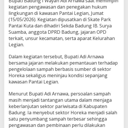
Bupati Badung I Wayan Adi Arnawa saat memimpin
t
kegiatan pengawasan dan penegakan hukum
a
lingkungan di kawasan Pantai Legian, Jumat
i
d
(15/05/2026). Kegiatan dipusatkan di Skate Park
i
Pantai Kuta dan dihadiri Sekda Badung IB. Surya
K
Suamba, anggota DPRD Badung, jajaran OPD
a
terkait, unsur kecamatan, serta aparat Kelurahan
w
a
Legian.
s
a
Dalam kegiatan tersebut, Bupati Adi Arnawa
n
bersama jajaran melakukan pemantauan terhadap
S
pengelolaan sampah berbasis sumber di sektor
a
m
Horeka sekaligus meninjau kondisi sepanjang
i
kawasan Pantai Legian.
g
i
Menurut Bupati Adi Arnawa, persoalan sampah
t
masih menjadi tantangan utama dalam menjaga
a
keberlanjutan sektor pariwisata di Kabupaten
Badung. Ia menyebut sektor Horeka menjadi salah
satu penyumbang sampah terbesar sehingga
pengawasan dan pembinaan perlu dilakukan