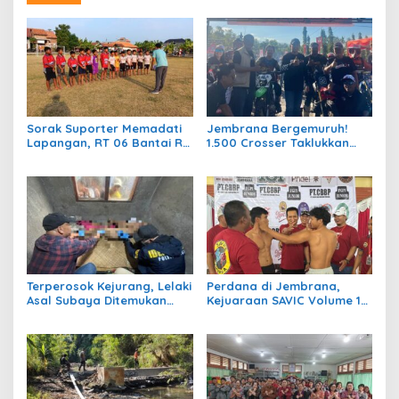
Sorak Suporter Memadati
Jembrana Bergemuruh!
Lapangan, RT 06 Bantai RT
1.500 Crosser Taklukkan
04 dengan Skor 5-1 di Laga
Jalur Adventure di HUT
Bergengsi Desa Bumiharja
Kota Negara ke-131
Terperosok Kejurang, Lelaki
Perdana di Jembrana,
Asal Subaya Ditemukan
Kejuaraan SAVIC Volume 1
Meninggal Tersangkut di
Rangkul Atlet Bela Diri se-
Pohon Juwet
Bali