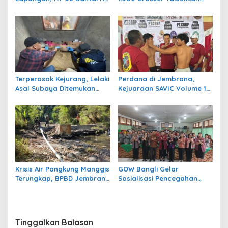
04 dengan Skor 5-1 di Laga
Jalur Adventure di HUT
Bergengsi Desa Bumiharja
Kota Negara ke-131
Terperosok Kejurang, Lelaki
Perdana di Jembrana,
Asal Subaya Ditemukan
Kejuaraan SAVIC Volume 1
Meninggal Tersangkut di
Rangkul Atlet Bela Diri se-
Pohon Juwet
Bali
Krisis Air Pangkung Manggis
GOW Bangli Gelar
Terungkap, BPBD Jembrana
Sosialisasi Pencegahan
Temukan 7 Titik Pipa Rusak
Bullying di SMPN 1
Akibat Banjir 2025
Kintamani
Tinggalkan Balasan