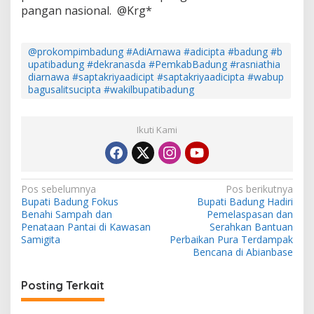
pangan nasional. @Krg*
@prokompimbadung #AdiArnawa #adicipta #badung #b
upatibadung #dekranasda #PemkabBadung #rasniathia
diarnawa #saptakriyaadicipt #saptakriyaadicipta #wabup
bagusalitsucipta #wakilbupatibadung
Ikuti Kami
N
Pos sebelumnya
Pos berikutnya
Bupati Badung Fokus
Bupati Badung Hadiri
a
Benahi Sampah dan
Pemelaspasan dan
v
Penataan Pantai di Kawasan
Serahkan Bantuan
Samigita
Perbaikan Pura Terdampak
i
Bencana di Abianbase
g
Posting Terkait
a
s