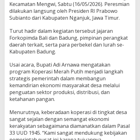
K
Kecamatan Mengwi, Sabtu (16/05/2026). Peresmian
o
dilakukan langsung oleh Presiden RI Prabowo
p
Subianto dari Kabupaten Nganjuk, Jawa Timur.
e
r
Turut hadir dalam kegiatan tersebut jajaran
a
s
Forkopimda Bali dan Badung, pimpinan perangkat
i
daerah terkait, serta para perbekel dan lurah se-
M
Kabupaten Badung.
e
r
Usai acara, Bupati Adi Arnawa mengatakan
a
h
program Koperasi Merah Putih menjadi langkah
P
strategis pemerintah dalam membangun
u
kemandirian ekonomi masyarakat desa melalui
t
penguatan sektor produksi, distribusi, dan
i
ketahanan pangan.
h
Menurutnya, keberadaan koperasi di tingkat desa
sangat sejalan dengan semangat ekonomi
kerakyatan sebagaimana diamanatkan dalam Pasal
33 UUD 1945. “Kami sangat mendukung kebijakan
pemerintah pusat ini karena tujuannya