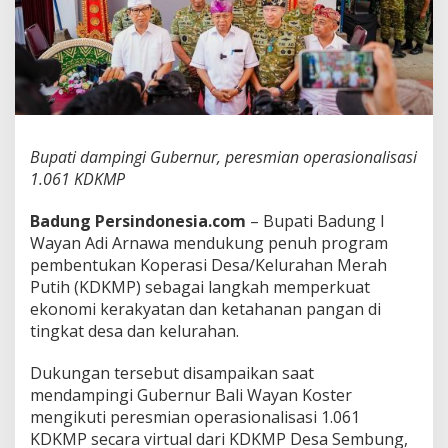
P
e
n
g
u
a
t
a
n
Bupati dampingi Gubernur, peresmian operasionalisasi
E
1.061 KDKMP
k
o
Badung Persindonesia.com
– Bupati Badung I
n
Wayan Adi Arnawa mendukung penuh program
o
m
pembentukan Koperasi Desa/Kelurahan Merah
i
Putih (KDKMP) sebagai langkah memperkuat
D
ekonomi kerakyatan dan ketahanan pangan di
e
tingkat desa dan kelurahan.
s
a
L
Dukungan tersebut disampaikan saat
e
mendampingi Gubernur Bali Wayan Koster
w
mengikuti peresmian operasionalisasi 1.061
a
KDKMP secara virtual dari KDKMP Desa Sembung,
t