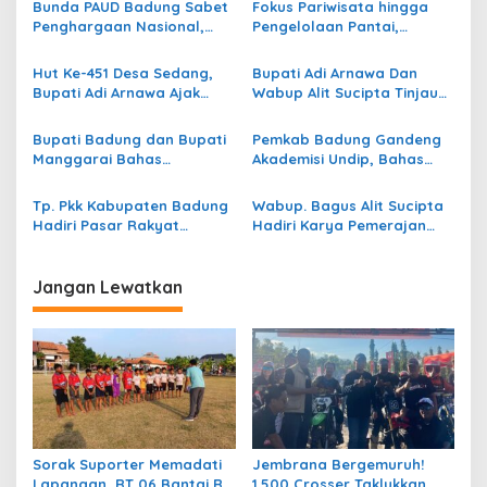
Bunda PAUD Badung Sabet
Fokus Pariwisata hingga
i
Penghargaan Nasional,
Pengelolaan Pantai,
p
Jadi Inspirasi Penguatan
Badung Jajaki Perluasan
Pendidikan Anak Usia Dini
Kerja Sama Dengan Kota
Hut Ke-451 Desa Sedang,
Bupati Adi Arnawa Dan
o
Fujisawa Jepang
Bupati Adi Arnawa Ajak
Wabup Alit Sucipta Tinjau
s
Masyarakat Dukung
Proyek Setrategis
Pembangunan
Pengendali Banjir Di Kuta
Bupati Badung dan Bupati
Pemkab Badung Gandeng
Infrastruktur
Manggarai Bahas
Akademisi Undip, Bahas
Kolaborasi Pembangunan
Penguatan Tata Kelola dan
hingga Peningkatan
Kebijakan Strategis Daerah
Tp. Pkk Kabupaten Badung
Wabup. Bagus Alit Sucipta
Kualitas SDM
Hadiri Pasar Rakyat
Hadiri Karya Pemerajan
Provinsi Bali Ke‑5 Tahun
Arya Jelantik Bongkasa
2026 Di Bangli
Jangan Lewatkan
Sorak Suporter Memadati
Jembrana Bergemuruh!
Lapangan, RT 06 Bantai RT
1.500 Crosser Taklukkan