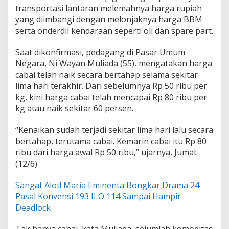
o
transportasi lantaran melemahnya harga rupiah
k
yang diimbangi dengan melonjaknya harga BBM
d
serta onderdil kendaraan seperti oli dan spare part.
i
J
e
Saat dikonfirmasi, pedagang di Pasar Umum
m
Negara, Ni Wayan Muliada (55), mengatakan harga
b
cabai telah naik secara bertahap selama sekitar
r
lima hari terakhir. Dari sebelumnya Rp 50 ribu per
a
kg, kini harga cabai telah mencapai Rp 80 ribu per
n
a
kg atau naik sekitar 60 persen.
I
k
“Kenaikan sudah terjadi sekitar lima hari lalu secara
u
bertahap, terutama cabai. Kemarin cabai itu Rp 80
t
ribu dari harga awal Rp 50 ribu,” ujarnya, Jumat
N
a
(12/6)
i
k
Sangat Alot! Maria Eminenta Bongkar Drama 24
J
Pasal Konvensi 193 ILO 114 Sampai Hampir
e
Deadlock
l
a
n