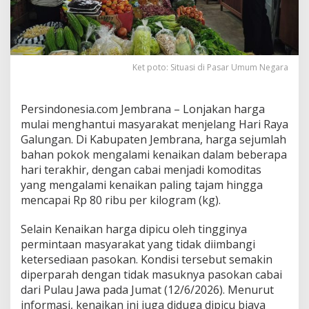
6
0
P
e
r
s
Ket poto: Situasi di Pasar Umum Negara
e
n
,
Persindonesia.com Jembrana – Lonjakan harga
S
mulai menghantui masyarakat menjelang Hari Raya
e
Galungan. Di Kabupaten Jembrana, harga sejumlah
j
bahan pokok mengalami kenaikan dalam beberapa
u
m
hari terakhir, dengan cabai menjadi komoditas
l
yang mengalami kenaikan paling tajam hingga
a
mencapai Rp 80 ribu per kilogram (kg).
h
B
Selain Kenaikan harga dipicu oleh tingginya
a
h
permintaan masyarakat yang tidak diimbangi
a
ketersediaan pasokan. Kondisi tersebut semakin
n
diperparah dengan tidak masuknya pasokan cabai
P
dari Pulau Jawa pada Jumat (12/6/2026). Menurut
o
k
informasi, kenaikan ini juga diduga dipicu biaya