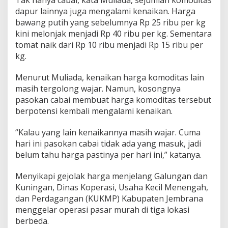
Tak hanya cabai, kata Muliada, sejumlah komoditas
g
dapur lainnya juga mengalami kenaikan. Harga
G
bawang putih yang sebelumnya Rp 25 ribu per kg
a
kini melonjak menjadi Rp 40 ribu per kg. Sementara
l
u
tomat naik dari Rp 10 ribu menjadi Rp 15 ribu per
n
kg.
g
a
Menurut Muliada, kenaikan harga komoditas lain
n
masih tergolong wajar. Namun, kosongnya
pasokan cabai membuat harga komoditas tersebut
berpotensi kembali mengalami kenaikan.
“Kalau yang lain kenaikannya masih wajar. Cuma
hari ini pasokan cabai tidak ada yang masuk, jadi
belum tahu harga pastinya per hari ini,” katanya.
Menyikapi gejolak harga menjelang Galungan dan
Kuningan, Dinas Koperasi, Usaha Kecil Menengah,
dan Perdagangan (KUKMP) Kabupaten Jembrana
menggelar operasi pasar murah di tiga lokasi
berbeda.