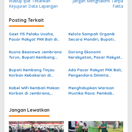
v
Wabup Ipat Tekankan
Jangan Menghakimi Tanpa
Kejujuran Data Lapangan
Fakta
i
g
Posting Terkait
a
s
Gaet 115 Pelaku Usaha,
Kelola Sampah Organik
Pasar Rakyat PKK Bali di
Secara Mandiri, Bupati
i
Jembrana Bukukan
Kembang Beri Apresiasi
p
Transaksi Rp672,7 Juta
Tinggi Warga Sri Mandala
Kuota Beasiswa Jembrana
Dorong Ekonomi
Sehari
Turun, Bupati Kembang:
Kerakyatan, Pasar Rakyat
o
Tahap 2 Kita Usahakan
PKK Bali di Jembrana Catat
s
Tambah!
Omzet Ratusan Juta
Bupati Kembang Tinjau
Ada Pasar Rakyat PKK Bali,
Korban Kebakaran di
Pengendara Diminta
Manistutu dan Serahkan
Waspadai Kepadatan di
Bantuan
Kawasan GKBK Jembrana
Kabel WiFi Kembali Makan
Menghidupkan Warisan
Korban di Jembrana,
Mustika Rasa: Pemkab
Petani Nira Patah Kaki dan
Jembrana Gali
Terancam Cacat Permanen
Keteladanan Bung Karno
Lewat Lomba Cipta Menu
Jangan Lewatkan
Kuliner