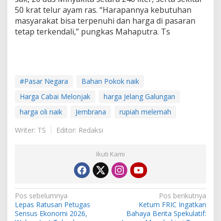
50 krat telur ayam ras. “Harapannya kebutuhan
masyarakat bisa terpenuhi dan harga di pasaran
tetap terkendali,” pungkas Mahaputra. Ts
#Pasar Negara
Bahan Pokok naik
Harga Cabai Melonjak
harga Jelang Galungan
harga oli naik
Jembrana
rupiah melemah
Writer: TS
Editor: Redaksi
Ikuti Kami
N
Pos sebelumnya
Pos berikutnya
Lepas Ratusan Petugas
Ketum FRIC Ingatkan
a
Sensus Ekonomi 2026,
Bahaya Berita Spekulatif: