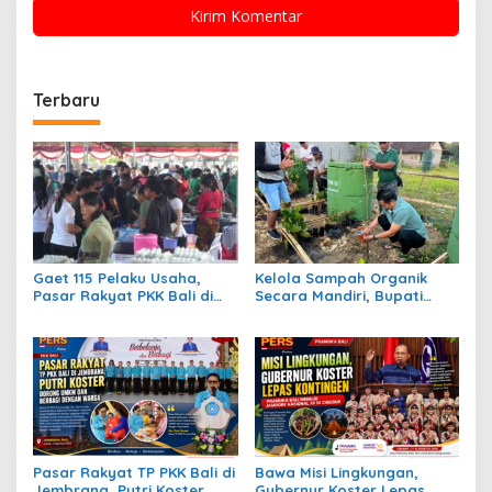
Terbaru
Gaet 115 Pelaku Usaha,
Kelola Sampah Organik
Pasar Rakyat PKK Bali di
Secara Mandiri, Bupati
Jembrana Bukukan
Kembang Beri Apresiasi
Transaksi Rp672,7 Juta
Tinggi Warga Sri Mandala
Sehari
Pasar Rakyat TP PKK Bali di
Bawa Misi Lingkungan,
Jembrana, Putri Koster
Gubernur Koster Lepas