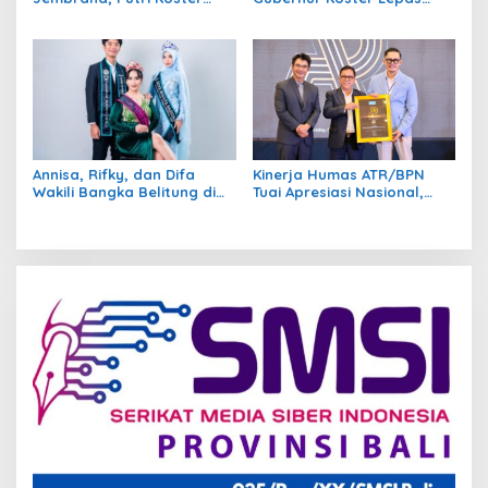
Dorong UMKM dan Berbagi
Kontingan Pramuka Bali
dengan Warga
Menuju Jambore Nasional
XII di Cibubur
Annisa, Rifky, dan Difa
Kinerja Humas ATR/BPN
Wakili Bangka Belitung di
Tuai Apresiasi Nasional,
Ajang Duta Wisata
Raih Penghargaan Popular
Nasional 2026
Government Institutions
Award 2026