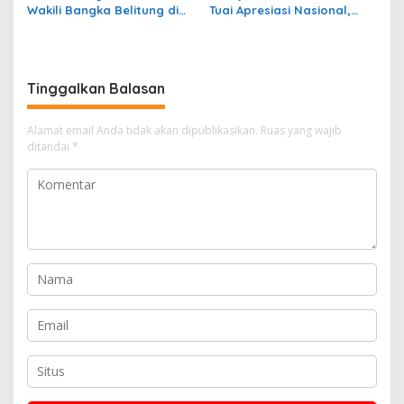
Wakili Bangka Belitung di
Tuai Apresiasi Nasional,
Ajang Duta Wisata
Raih Penghargaan Popular
Nasional 2026
Government Institutions
Award 2026
Tinggalkan Balasan
Alamat email Anda tidak akan dipublikasikan.
Ruas yang wajib
ditandai
*