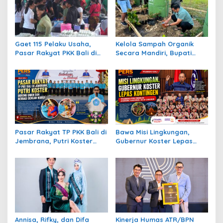
Gaet 115 Pelaku Usaha,
Kelola Sampah Organik
Pasar Rakyat PKK Bali di
Secara Mandiri, Bupati
Jembrana Bukukan
Kembang Beri Apresiasi
Transaksi Rp672,7 Juta
Tinggi Warga Sri Mandala
Sehari
Pasar Rakyat TP PKK Bali di
Bawa Misi Lingkungan,
Jembrana, Putri Koster
Gubernur Koster Lepas
Dorong UMKM dan Berbagi
Kontingan Pramuka Bali
dengan Warga
Menuju Jambore Nasional
XII di Cibubur
Annisa, Rifky, dan Difa
Kinerja Humas ATR/BPN