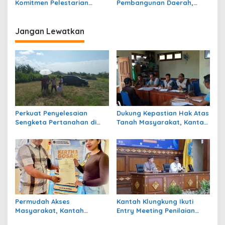
Komitmen Pelestarian
Pembangunan Daerah,
Tradisi Seni dan Budaya
Kantah Klungkung dan
Bali
Pemkab Perkuat Koordinasi
Jangan Lewatkan
Perkuat Penyelesaian
Dukung Kepastian Hak Atas
Sengketa Pertanahan di
Tanah Masyarakat, Kantah
Desa Gelgel, Kantah
Klungkung Gelar Sidang
Klungkung Gelar Penelitian
Panitia A di Desa Klumpu
Lapangan
Permudah Akses
Kantah Klungkung Ikuti
Masyarakat, Kantah
Entry Meeting Penilaian
Klungkung Hadirkan
Maladministrasi