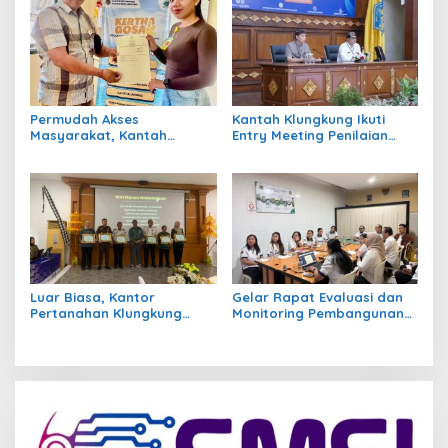
Lapangan
Permudah Akses
Kantah Klungkung Ikuti
Masyarakat, Kantah
Entry Meeting Penilaian
Klungkung Hadirkan
Maladministrasi
Berbagai Layanan di
Penyelenggaraan
Inovasi Kerthagosa
Pelayanan Publik 2026
Luar Biasa, Kantor
Gelar Rapat Evaluasi dan
Pertanahan Klungkung
Monitoring Pembangunan
Kembali Sabet Dua
ZI, Kakantah Klungkung
Penghargaan Sekaligus
Tegaskan Ini
dari KPPN