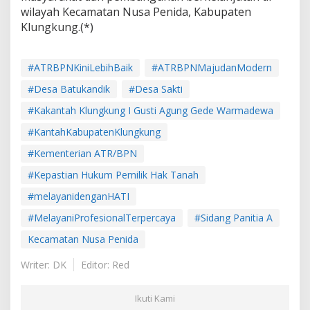
wilayah Kecamatan Nusa Penida, Kabupaten
Klungkung.(*)
#ATRBPNKiniLebihBaik
#ATRBPNMajudanModern
#Desa Batukandik
#Desa Sakti
#Kakantah Klungkung I Gusti Agung Gede Warmadewa
#KantahKabupatenKlungkung
#Kementerian ATR/BPN
#Kepastian Hukum Pemilik Hak Tanah
#melayanidenganHATI
#MelayaniProfesionalTerpercaya
#Sidang Panitia A
Kecamatan Nusa Penida
Writer: DK
Editor: Red
Ikuti Kami