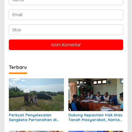
Terbaru
Perkuat Penyelesaian
Dukung Kepastian Hak Atas
Sengketa Pertanahan di
Tanah Masyarakat, Kantah
Desa Gelgel, Kantah
Klungkung Gelar Sidang
Klungkung Gelar Penelitian
Panitia A di Desa Klumpu