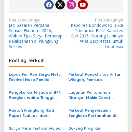
N
Pos sebelumnya
Pos berikutnya
Jadi Sasaran Perdana
Kapolres Bondowoso Buka
a
Sensus Ekonomi 2026,
Turnamen Biliar Kapolres
v
Wabup Tjok Surya Berharap
Cup 2026, Dorong Lahirnya
Pelaksanaan di Klungkung
Atlet Berprestasi untuk
i
Sukses
Indonesia
g
Posting Terkait
a
s
Lepas Fun Run Surya Metu
Perkuat Konektivitas Antar
i
Festival Nusa Penida,
Wilayah, Pemkab
p
Wabup Klungkung: Ajang
Klungkung Rekonstruksi
Promisi Pariwisata
Jalan Sampalan–
Pengukuran Terjadwal BPN
Layanan Pertanahan
o
Toyapakeh
Pangkas Waktu Tunggu,
Ditarget Makin Cepat,
s
Warga Demak Rasakan
Menteri Nusron Perkuat
Layanan Pertanahan Lebih
Kolaborasi Pemda dan
Kantah Klungkung Ikuti
Perkuat Penyelesaian
Pasti
PPAT
Rapat Evaluasi dan
Sengketa Pertanahan di
Sosialisasi Aplikasi JUSTISIA
Desa Gelgel, Kantah
Klungkung Gelar Penelitian
Surya Metu Festival Wujud
Dukung Program
Lapangan