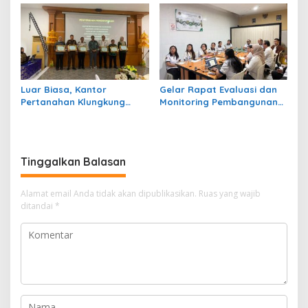
Berbagai Layanan di
Penyelenggaraan
Inovasi Kerthagosa
Pelayanan Publik 2026
Luar Biasa, Kantor
Gelar Rapat Evaluasi dan
Pertanahan Klungkung
Monitoring Pembangunan
Kembali Sabet Dua
ZI, Kakantah Klungkung
Penghargaan Sekaligus
Tegaskan Ini
dari KPPN
Tinggalkan Balasan
Alamat email Anda tidak akan dipublikasikan.
Ruas yang wajib
ditandai
*