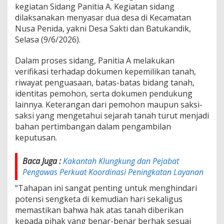
n
kegiatan Sidang Panitia A. Kegiatan sidang
K
dilaksanakan menyasar dua desa di Kecamatan
l
Nusa Penida, yakni Desa Sakti dan Batukandik,
u
Selasa (9/6/2026).
n
g
k
Dalam proses sidang, Panitia A melakukan
u
verifikasi terhadap dokumen kepemilikan tanah,
n
riwayat penguasaan, batas-batas bidang tanah,
g
identitas pemohon, serta dokumen pendukung
G
lainnya. Keterangan dari pemohon maupun saksi-
e
l
saksi yang mengetahui sejarah tanah turut menjadi
a
bahan pertimbangan dalam pengambilan
r
keputusan.
S
i
d
Baca Juga :
Kakantah Klungkung dan Pejabat
a
Pengawas Perkuat Koordinasi Peningkatan Layanan
n
g
“Tahapan ini sangat penting untuk menghindari
P
potensi sengketa di kemudian hari sekaligus
a
memastikan bahwa hak atas tanah diberikan
n
kepada pihak yang benar-benar berhak sesuai
i