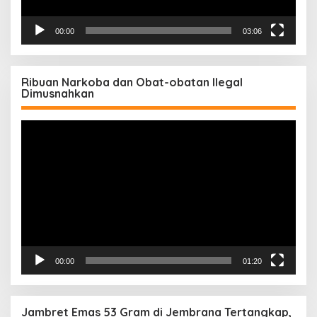
00:00
03:06
Ribuan Narkoba dan Obat-obatan Ilegal
Dimusnahkan
Pemutar
Video
00:00
01:20
Jambret Emas 53 Gram di Jembrana Tertangkap,