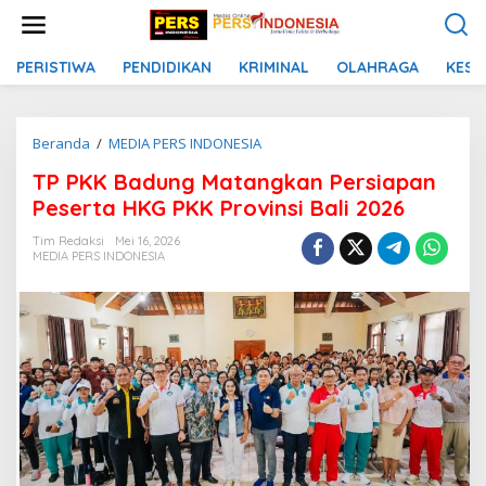
L
e
w
a
PERISTIWA
PENDIDIKAN
KRIMINAL
OLAHRAGA
KESE
t
i
k
Beranda
/
MEDIA PERS INDONESIA
T
e
P
k
TP PKK Badung Matangkan Persiapan
P
o
K
n
Peserta HKG PKK Provinsi Bali 2026
K
t
B
e
Tim Redaksi
Mei 16, 2026
MEDIA PERS INDONESIA
a
n
d
u
n
g
M
a
t
a
n
g
k