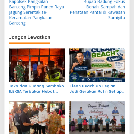
Kapolsek Pangkalan
Bupati Badung Fokus
a
Banteng Pimpin Panen Raya
Benahi Sampah dan
v
Jagung Serentak se-
Penataan Pantai di Kawasan
Kecamatan Pangkalan
Samigita
i
Banteng
g
Jangan Lewatkan
a
s
i
p
o
s
Toko dan Gudang Sembako
Clean Beach Up Legian
ILEKSA Terbakar Hebat,
Jadi Gerakan Rutin Setiap
Kerugian Ditaksir Rp3 Miliar
Jumat, Wayan Puspa
Negara Ajak Jadikan
Pantai Bersih Sebagai
Gaya Hidup