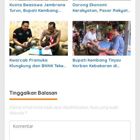
Kuota Beasiswa Jembrana
Dorong Ekonomi
Turun, Bupati Kembang:
Kerakyatan, Pasar Rakyat
Tahap 2 Kita Usahakan
PKK Bali di Jembrana Catat
Tambah!
Omzet Ratusan Juta
Kwarcab Pramuka
Bupati Kembang Tinjau
Klungkung dan BNNK Teken
Korban Kebakaran di
PKS Pembentukan Saka Anti
Manistutu dan Serahkan
Narkoba
Bantuan
Tinggalkan Balasan
Alamat email Anda tidak akan dipublikasikan.
Ruas yang wajib
ditandai
*