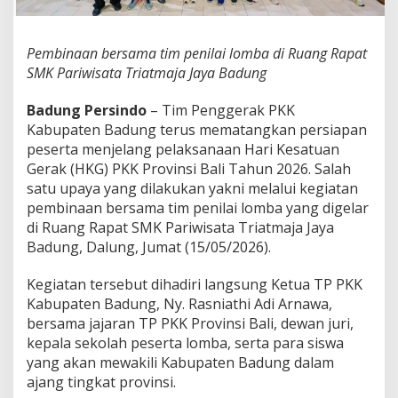
a
n
P
Pembinaan bersama tim penilai lomba di Ruang Rapat
e
r
SMK Pariwisata Triatmaja Jaya Badung
s
i
Badung Persindo
– Tim Penggerak PKK
a
Kabupaten Badung terus mematangkan persiapan
p
peserta menjelang pelaksanaan Hari Kesatuan
a
n
Gerak (HKG) PKK Provinsi Bali Tahun 2026. Salah
P
satu upaya yang dilakukan yakni melalui kegiatan
e
pembinaan bersama tim penilai lomba yang digelar
s
di Ruang Rapat SMK Pariwisata Triatmaja Jaya
e
Badung, Dalung, Jumat (15/05/2026).
r
t
a
Kegiatan tersebut dihadiri langsung Ketua TP PKK
H
Kabupaten Badung, Ny. Rasniathi Adi Arnawa,
K
bersama jajaran TP PKK Provinsi Bali, dewan juri,
G
kepala sekolah peserta lomba, serta para siswa
P
K
yang akan mewakili Kabupaten Badung dalam
K
ajang tingkat provinsi.
P