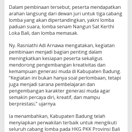
r
Dalam pembinaan tersebut, peserta mendapatkan
o
arahan langsung dari dewan juri untuk tiga cabang
v
i
lomba yang akan dipertandingkan, yakni lomba
n
paduan suara, lomba senam Nangun Sat Kerthi
s
Loka Bali, dan lomba memasak.
i
B
Ny. Rasniathi Adi Arnawa mengatakan, kegiatan
a
l
pembinaan menjadi bagian penting dalam
i
meningkatkan kesiapan peserta sekaligus
2
mendorong pengembangan kreativitas dan
0
kemampuan generasi muda di Kabupaten Badung.
2
6
“Kegiatan ini bukan hanya soal perlombaan, tetapi
juga menjadi sarana pembelajaran dan
pengembangan karakter generasi muda agar
semakin percaya diri, kreatif, dan mampu
berprestasi,” ujarnya.
Ia menambahkan, Kabupaten Badung telah
menyiapkan perwakilan terbaik untuk mengikuti
seluruh cabang lomba pada HKG PKK Provinsi Bali