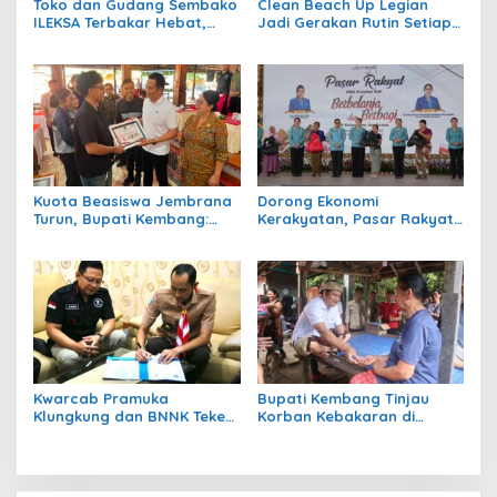
Toko dan Gudang Sembako
Clean Beach Up Legian
ILEKSA Terbakar Hebat,
Jadi Gerakan Rutin Setiap
Kerugian Ditaksir Rp3 Miliar
Jumat, Wayan Puspa
Negara Ajak Jadikan
Pantai Bersih Sebagai
Gaya Hidup
Kuota Beasiswa Jembrana
Dorong Ekonomi
Turun, Bupati Kembang:
Kerakyatan, Pasar Rakyat
Tahap 2 Kita Usahakan
PKK Bali di Jembrana Catat
Tambah!
Omzet Ratusan Juta
Kwarcab Pramuka
Bupati Kembang Tinjau
Klungkung dan BNNK Teken
Korban Kebakaran di
PKS Pembentukan Saka Anti
Manistutu dan Serahkan
Narkoba
Bantuan