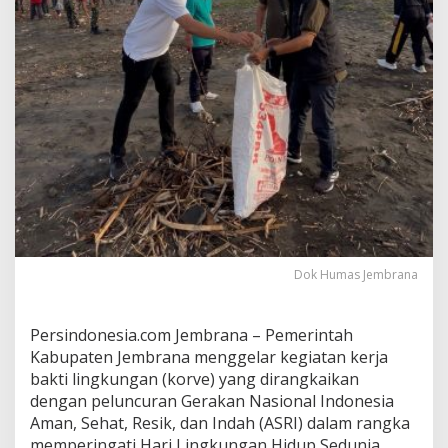
A
S
N
J
a
d
i
P
e
l
o
p
o
r
P
Dok Humas Jembrana
e
n
g
e
Persindonesia.com Jembrana – Pemerintah
l
Kabupaten Jembrana menggelar kegiatan kerja
o
bakti lingkungan (korve) yang dirangkaikan
l
dengan peluncuran Gerakan Nasional Indonesia
a
Aman, Sehat, Resik, dan Indah (ASRI) dalam rangka
a
n
memperingati Hari Lingkungan Hidup Sedunia