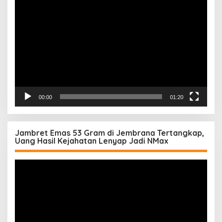
Pemutar
Video
00:00
01:20
Jambret Emas 53 Gram di Jembrana Tertangkap,
Uang Hasil Kejahatan Lenyap Jadi NMax
Pemutar
Video