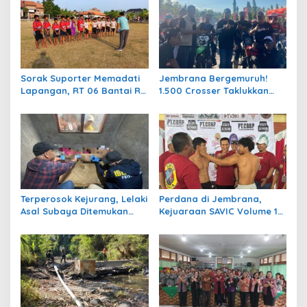
Sorak Suporter Memadati
Jembrana Bergemuruh!
Lapangan, RT 06 Bantai RT
1.500 Crosser Taklukkan
04 dengan Skor 5-1 di Laga
Jalur Adventure di HUT
Bergengsi Desa Bumiharja
Kota Negara ke-131
Terperosok Kejurang, Lelaki
Perdana di Jembrana,
Asal Subaya Ditemukan
Kejuaraan SAVIC Volume 1
Meninggal Tersangkut di
Rangkul Atlet Bela Diri se-
Pohon Juwet
Bali