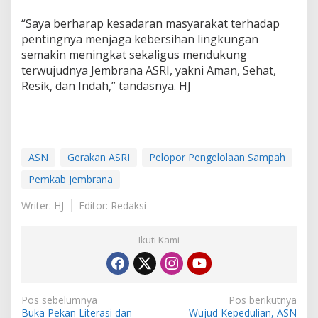
“Saya berharap kesadaran masyarakat terhadap
pentingnya menjaga kebersihan lingkungan
semakin meningkat sekaligus mendukung
terwujudnya Jembrana ASRI, yakni Aman, Sehat,
Resik, dan Indah,” tandasnya. HJ
ASN
Gerakan ASRI
Pelopor Pengelolaan Sampah
Pemkab Jembrana
Writer: HJ
Editor: Redaksi
Ikuti Kami
N
Pos sebelumnya
Pos berikutnya
Buka Pekan Literasi dan
Wujud Kepedulian, ASN