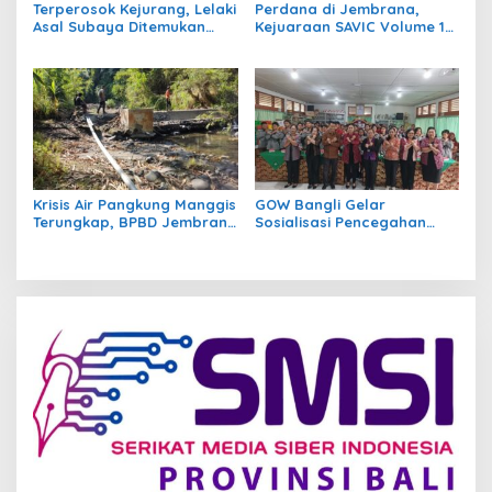
Terperosok Kejurang, Lelaki
Perdana di Jembrana,
Asal Subaya Ditemukan
Kejuaraan SAVIC Volume 1
Meninggal Tersangkut di
Rangkul Atlet Bela Diri se-
Pohon Juwet
Bali
Krisis Air Pangkung Manggis
GOW Bangli Gelar
Terungkap, BPBD Jembrana
Sosialisasi Pencegahan
Temukan 7 Titik Pipa Rusak
Bullying di SMPN 1
Akibat Banjir 2025
Kintamani