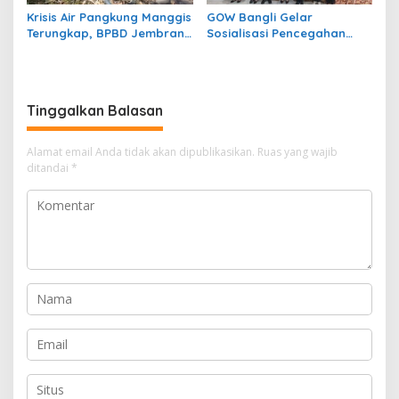
Krisis Air Pangkung Manggis
GOW Bangli Gelar
Terungkap, BPBD Jembrana
Sosialisasi Pencegahan
Temukan 7 Titik Pipa Rusak
Bullying di SMPN 1
Akibat Banjir 2025
Kintamani
Tinggalkan Balasan
Alamat email Anda tidak akan dipublikasikan.
Ruas yang wajib
ditandai
*