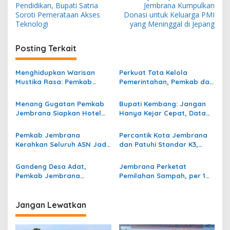
a
Pendidikan, Bupati Satria
Jembrana Kumpulkan
v
Soroti Pemerataan Akses
Donasi untuk Keluarga PMI
Teknologi
yang Meninggal di Jepang
i
g
Posting Terkait
a
s
Menghidupkan Warisan
Perkuat Tata Kelola
Mustika Rasa: Pemkab
Pemerintahan, Pemkab dan
i
Jembrana Gali
Kejari Jembrana Sepakati
p
Keteladanan Bung Karno
Kerja Sama Hukum Datun
Menang Gugatan Pemkab
Bupati Kembang: Jangan
Lewat Lomba Cipta Menu
Jembrana Siapkan Hotel
Hanya Kejar Cepat, Data
o
Kuliner
Jimbarwana Jadi Mesin PAD
Kemiskinan Harus Valid dan
s
Baru
Objektif
Pemkab Jembrana
Percantik Kota Jembrana
Kerahkan Seluruh ASN Jadi
dan Patuhi Standar K3,
Agen Perlinsos, Pastikan
Pemkab Sebut
Bansos Tepat Sasaran
Keselamatan Kerja Jadi
Gandeng Desa Adat,
Jembrana Perketat
Aturan Mutlak Rekanan
Pemkab Jembrana
Pemilahan Sampah, per 1
Andalkan Teba Komunal
Juli TPA Peh Batasi Sampah
untuk atasi sampah
Organik
organik
Jangan Lewatkan