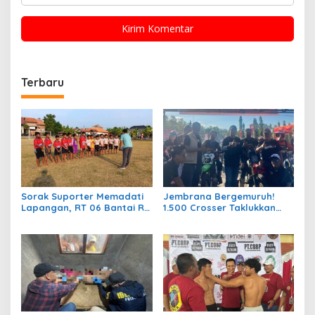
Terbaru
Sorak Suporter Memadati
Jembrana Bergemuruh!
Lapangan, RT 06 Bantai RT
1.500 Crosser Taklukkan
04 dengan Skor 5-1 di Laga
Jalur Adventure di HUT
Bergengsi Desa Bumiharja
Kota Negara ke-131