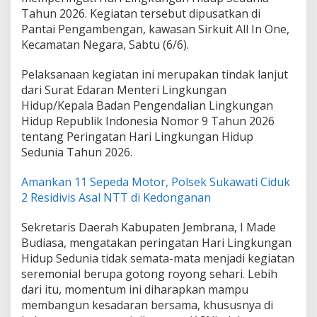
S
Tahun 2026. Kegiatan tersebut dipusatkan di
a
Pantai Pengambengan, kawasan Sirkuit All In One,
m
Kecamatan Negara, Sabtu (6/6).
p
a
h
Pelaksanaan kegiatan ini merupakan tindak lanjut
M
dari Surat Edaran Menteri Lingkungan
e
Hidup/Kepala Badan Pengendalian Lingkungan
l
Hidup Republik Indonesia Nomor 9 Tahun 2026
a
l
tentang Peringatan Hari Lingkungan Hidup
u
Sedunia Tahun 2026.
i
G
Amankan 11 Sepeda Motor, Polsek Sukawati Ciduk
e
2 Residivis Asal NTT di Kedonganan
r
a
k
Sekretaris Daerah Kabupaten Jembrana, I Made
a
Budiasa, mengatakan peringatan Hari Lingkungan
n
Hidup Sedunia tidak semata-mata menjadi kegiatan
A
seremonial berupa gotong royong sehari. Lebih
S
R
dari itu, momentum ini diharapkan mampu
I
membangun kesadaran bersama, khususnya di