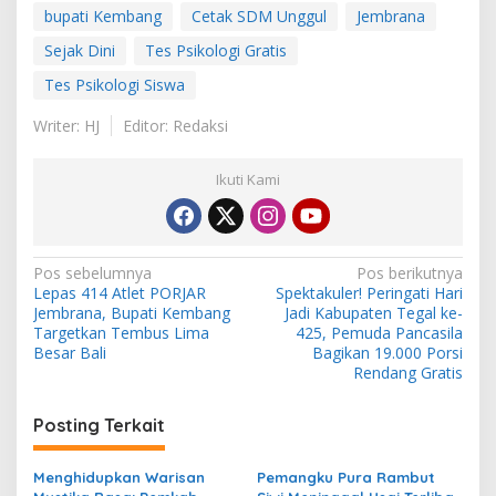
bupati Kembang
Cetak SDM Unggul
Jembrana
Sejak Dini
Tes Psikologi Gratis
Tes Psikologi Siswa
Writer: HJ
Editor: Redaksi
Ikuti Kami
N
Pos sebelumnya
Pos berikutnya
Lepas 414 Atlet PORJAR
Spektakuler! Peringati Hari
a
Jembrana, Bupati Kembang
Jadi Kabupaten Tegal ke-
v
Targetkan Tembus Lima
425, Pemuda Pancasila
Besar Bali
Bagikan 19.000 Porsi
i
Rendang Gratis
g
Posting Terkait
a
s
Menghidupkan Warisan
Pemangku Pura Rambut
i