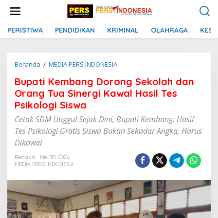
L
e
w
a
PERISTIWA
PENDIDIKAN
KRIMINAL
OLAHRAGA
KESE
t
i
k
Beranda
/
MEDIA PERS INDONESIA
B
e
u
k
Bupati Kembang Dorong Sekolah dan
p
o
a
n
Orang Tua Sinergi Kawal Hasil Tes
t
t
Psikologi Siswa
i
e
K
n
Cetak SDM Unggul Sejak Dini, Bupati Kembang: Hasil
e
Tes Psikologi Gratis Siswa Bukan Sekadar Angka, Harus
m
Dikawal
b
a
Redaksi
Mei 30, 2026
n
MEDIA PERS INDONESIA
g
D
o
r
o
n