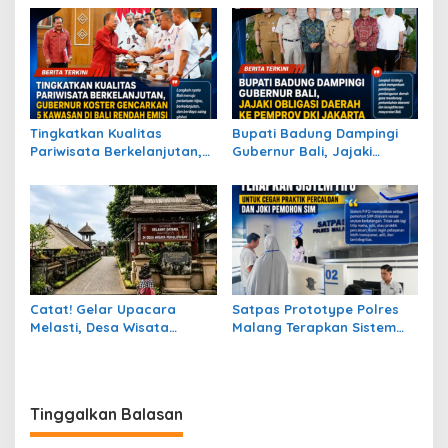
Rujukan Dekranasda Kota
Masyarakat Dukung
Semarang
Pembangunan, Ketahanan
Pangan, dan Kepedulian
Sosial
Tingkatkan Kualitas
Bupati Badung Dampingi
Pariwisata Berkelanjutan,
Gubernur Bali, Jajaki
Gubernur Koster
Obligasi Daerah Ke
Gencarkan 5 Kawasan di
Pemprov Dki Jakarta
Bali Rendah Emisi
Catat! Gelar Upacara
Satpas Prototype Polres
Melasti, Desa Wisata
Malang Terapkan Sistem
Penglipuran Lakukan
FIFO untuk Cegah Praktik
Penutupan Kunjungan di
Percaloan dan Joki
Tanggal 6 September 2026
Pemohon SIM
Tinggalkan Balasan