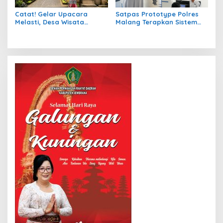
Catat! Gelar Upacara
Satpas Prototype Polres
Melasti, Desa Wisata
Malang Terapkan Sistem
Penglipuran Lakukan
FIFO untuk Cegah Praktik
Penutupan Kunjungan di
Percaloan dan Joki
Tanggal 6 September 2026
Pemohon SIM