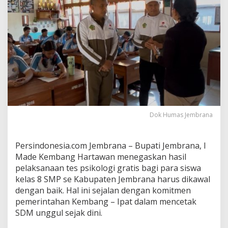
g
S
e
k
o
l
a
h
d
a
n
O
r
Dok Humas Jembrana
a
n
g
Persindonesia.com Jembrana – Bupati Jembrana, I
T
Made Kembang Hartawan menegaskan hasil
u
pelaksanaan tes psikologi gratis bagi para siswa
a
S
kelas 8 SMP se Kabupaten Jembrana harus dikawal
i
dengan baik. Hal ini sejalan dengan komitmen
n
pemerintahan Kembang – Ipat dalam mencetak
e
SDM unggul sejak dini.
r
g