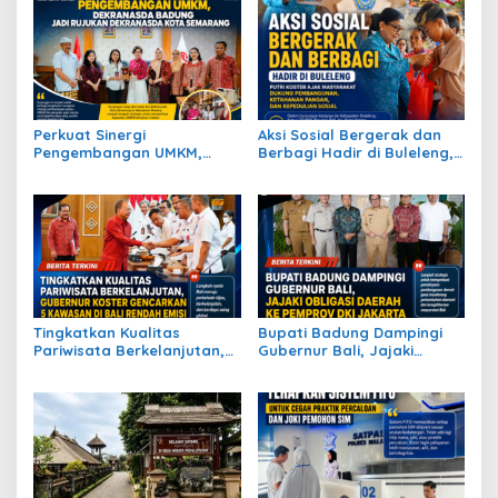
Perkuat Sinergi
Aksi Sosial Bergerak dan
Pengembangan UMKM,
Berbagi Hadir di Buleleng,
Dekranasda Badung Jadi
Putri Koster Ajak
Rujukan Dekranasda Kota
Masyarakat Dukung
Semarang
Pembangunan, Ketahanan
Pangan, dan Kepedulian
Sosial
Tingkatkan Kualitas
Bupati Badung Dampingi
Pariwisata Berkelanjutan,
Gubernur Bali, Jajaki
Gubernur Koster
Obligasi Daerah Ke
Gencarkan 5 Kawasan di
Pemprov Dki Jakarta
Bali Rendah Emisi