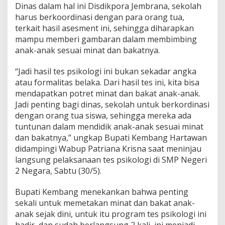
i
Dinas dalam hal ini Disdikpora Jembrana, sekolah
K
harus berkoordinasi dengan para orang tua,
a
terkait hasil asesment ini, sehingga diharapkan
w
mampu memberi gambaran dalam membimbing
a
anak-anak sesuai minat dan bakatnya.
l
H
a
“Jadi hasil tes psikologi ini bukan sekadar angka
s
atau formalitas belaka. Dari hasil tes ini, kita bisa
i
mendapatkan potret minat dan bakat anak-anak.
l
Jadi penting bagi dinas, sekolah untuk berkordinasi
T
e
dengan orang tua siswa, sehingga mereka ada
s
tuntunan dalam mendidik anak-anak sesuai minat
P
dan bakatnya,” ungkap Bupati Kembang Hartawan
s
didampingi Wabup Patriana Krisna saat meninjau
i
k
langsung pelaksanaan tes psikologi di SMP Negeri
o
2 Negara, Sabtu (30/5).
l
o
Bupati Kembang menekankan bahwa penting
g
sekali untuk memetakan minat dan bakat anak-
i
S
anak sejak dini, untuk itu program tes psikologi ini
i