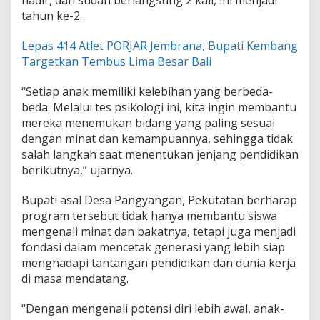
hadir, dan sudah berlangsung 2 kali, ini menjadi
s
tahun ke-2.
w
a
Lepas 414 Atlet PORJAR Jembrana, Bupati Kembang
Targetkan Tembus Lima Besar Bali
“Setiap anak memiliki kelebihan yang berbeda-
beda. Melalui tes psikologi ini, kita ingin membantu
mereka menemukan bidang yang paling sesuai
dengan minat dan kemampuannya, sehingga tidak
salah langkah saat menentukan jenjang pendidikan
berikutnya,” ujarnya.
Bupati asal Desa Pangyangan, Pekutatan berharap
program tersebut tidak hanya membantu siswa
mengenali minat dan bakatnya, tetapi juga menjadi
fondasi dalam mencetak generasi yang lebih siap
menghadapi tantangan pendidikan dan dunia kerja
di masa mendatang.
“Dengan mengenali potensi diri lebih awal, anak-