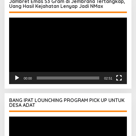
Jambret Emas 53 Gram di Jembrana Tertangkap,
Uang Hasil Kejahatan Lenyap Jadi NMax
Pemutar
Video
00:00
02:51
BANG IPAT LOUNCHING PROGRAM PICK UP UNTUK
DESA ADAT
Pemutar
Video