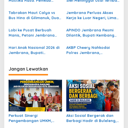
Mustika Rasa: Pemkab
Siwi Meninggal Usai Terlibat
p
Jembrana Gali
Kecelakaan di Jalur
Keteladanan Bung Karno
Tengkorak
Tabrakan Maut Calya vs
Jembrana Perluas Akses
o
Lewat Lomba Cipta Menu
Bus Hino di Gilimanuk, Dua
Kerja ke Luar Negeri, Lima
Kuliner
s
Guru Asal Banyuwangi
Perusahaan Jepang Gelar
Meninggal Dunia
Seleksi Mengemudi CPMI
Lobi ke Pusat Berbuah
APINDO Jembrana Resmi
Manis, Petani Jembrana
Dilantik, Bupati Kembang
Terima 5 Traktor Roda
Minta Pengusaha Jadi
Empat
Motor Penggerak Ekonomi
Hari Anak Nasional 2026 di
AKBP Cheery Nahkodai
Jembrana, Bupati
Polres Jembrana,
Kembang Tegaskan
Pelayanan Publik dan
Pentingnya Karakter dan
Integritas Jadi Prioritas
Budaya di Era Teknologi
Jangan Lewatkan
Perkuat Sinergi
Aksi Sosial Bergerak dan
Pengembangan UMKM,
Berbagi Hadir di Buleleng,
Dekranasda Badung Jadi
Putri Koster Ajak