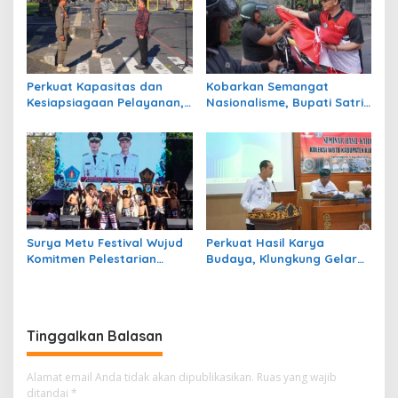
Perkuat Kapasitas dan
Kobarkan Semangat
Kesiapsiagaan Pelayanan,
Nasionalisme, Bupati Satria
Klungkung Gelar LKBB
Pimpin Pembagian Bendera
Satlinmas 2026
Merah Putih
Surya Metu Festival Wujud
Perkuat Hasil Karya
Komitmen Pelestarian
Budaya, Klungkung Gelar
Tradisi Seni dan Budaya
Seminar WBTB Tahun 2026
Bali
Tinggalkan Balasan
Alamat email Anda tidak akan dipublikasikan.
Ruas yang wajib
ditandai
*