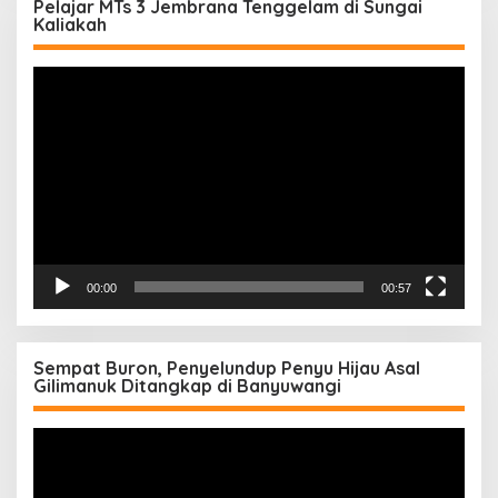
Pelajar MTs 3 Jembrana Tenggelam di Sungai
Kaliakah
Pemutar
Video
00:00
00:57
Sempat Buron, Penyelundup Penyu Hijau Asal
Gilimanuk Ditangkap di Banyuwangi
Pemutar
Video