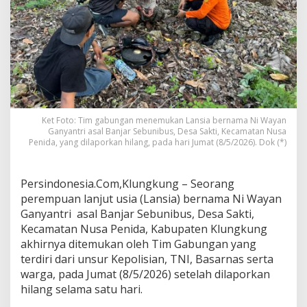
a
k
a
n
S
a
p
i
,
L
Ket Foto: Tim gabungan menemukan Lansia bernama Ni Wayan
a
Ganyantri asal Banjar Sebunibus, Desa Sakti, Kecamatan Nusa
n
Penida, yang dilaporkan hilang, pada hari Jumat (8/5/2026). Dok (*)
s
i
a
Persindonesia.Com,Klungkung – Seorang
A
perempuan lanjut usia (Lansia) bernama Ni Wayan
s
Ganyantri asal Banjar Sebunibus, Desa Sakti,
a
l
Kecamatan Nusa Penida, Kabupaten Klungkung
S
akhirnya ditemukan oleh Tim Gabungan yang
e
terdiri dari unsur Kepolisian, TNI, Basarnas serta
b
warga, pada Jumat (8/5/2026) setelah dilaporkan
u
hilang selama satu hari.
n
i