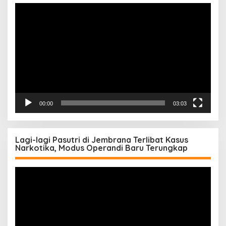
Pemutar
Video
00:00
03:03
Lagi-lagi Pasutri di Jembrana Terlibat Kasus
Narkotika, Modus Operandi Baru Terungkap
Pemutar
Video