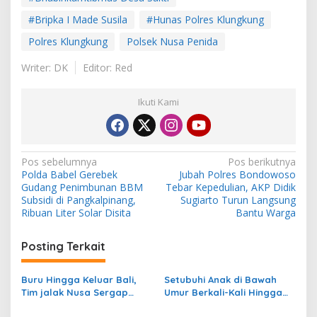
#Bripka I Made Susila
#Hunas Polres Klungkung
Polres Klungkung
Polsek Nusa Penida
Writer: DK
Editor: Red
Ikuti Kami
N
Pos sebelumnya
Pos berikutnya
Polda Babel Gerebek
Jubah Polres Bondowoso
a
Gudang Penimbunan BBM
Tebar Kepedulian, AKP Didik
v
Subsidi di Pangkalpinang,
Sugiarto Turun Langsung
Ribuan Liter Solar Disita
Bantu Warga
i
g
Posting Terkait
a
s
Buru Hingga Keluar Bali,
Setubuhi Anak di Bawah
Tim jalak Nusa Sergap
Umur Berkali-Kali Hingga
i
Pelaku Pencurian Emas di
Hamil 6 Bulan, Pelaku