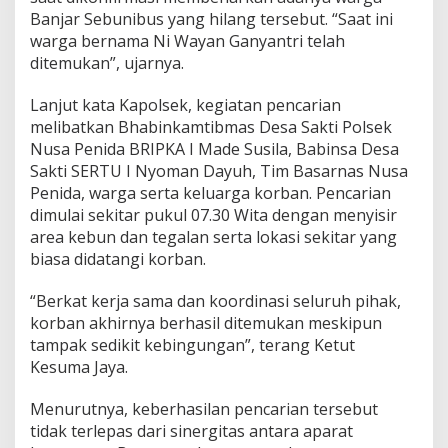
b
Banjar Sebunibus yang hilang tersebut. “Saat ini
u
warga bernama Ni Wayan Ganyantri telah
n
ditemukan”, ujarnya.
g
a
n
Lanjut kata Kapolsek, kegiatan pencarian
melibatkan Bhabinkamtibmas Desa Sakti Polsek
Nusa Penida BRIPKA I Made Susila, Babinsa Desa
Sakti SERTU I Nyoman Dayuh, Tim Basarnas Nusa
Penida, warga serta keluarga korban. Pencarian
dimulai sekitar pukul 07.30 Wita dengan menyisir
area kebun dan tegalan serta lokasi sekitar yang
biasa didatangi korban.
“Berkat kerja sama dan koordinasi seluruh pihak,
korban akhirnya berhasil ditemukan meskipun
tampak sedikit kebingungan”, terang Ketut
Kesuma Jaya.
Menurutnya, keberhasilan pencarian tersebut
tidak terlepas dari sinergitas antara aparat