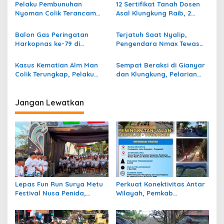
p
Jawa Tengah
Dibekuk Polisi
Pelaku Pembunuhan
12 Sertifikat Tanah Dosen
Nyoman Colik Terancam
Asal Klungkung Raib, 2
o
Pasal Berlapis
Terduga Pelaku Dalam
s
Kejaran Polisi
Balon Gas Peringatan
Terjatuh Saat Nyalip,
Harkopnas ke-79 di
Pengendara Nmax Tewas
Klungkung Meledak, 11
Seusai Terlindas Truck di
Orang Alami Luka Bakar
Baypas Kusamba
Kasus Kematian Alm Man
Sempat Beraksi di Gianyar
Colik Terungkap, Pelaku
dan Klungkung, Pelarian
Asal Satu Desa Berdalih
Residivis Congkel Sadel
Sakit Hati
Motor Berakhir di Penjara
Jangan Lewatkan
Lepas Fun Run Surya Metu
Perkuat Konektivitas Antar
Festival Nusa Penida,
Wilayah, Pemkab
Wabup Klungkung: Ajang
Klungkung Rekonstruksi
Promisi Pariwisata
Jalan Sampalan–
Toyapakeh