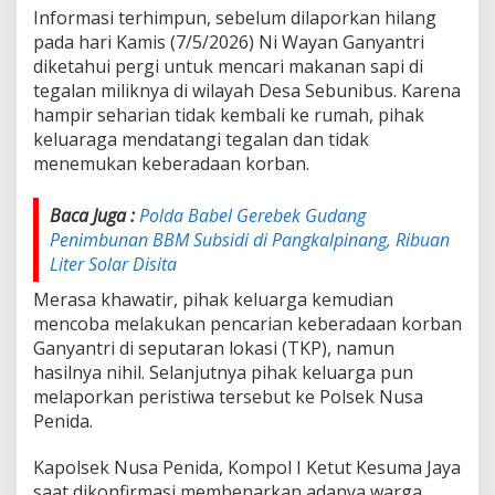
b
Informasi terhimpun, sebelum dilaporkan hilang
u
pada hari Kamis (7/5/2026) Ni Wayan Ganyantri
s
diketahui pergi untuk mencari makanan sapi di
A
tegalan miliknya di wilayah Desa Sebunibus. Karena
k
h
hampir seharian tidak kembali ke rumah, pihak
i
keluaraga mendatangi tegalan dan tidak
r
menemukan keberadaan korban.
n
y
a
Baca Juga :
Polda Babel Gerebek Gudang
D
Penimbunan BBM Subsidi di Pangkalpinang, Ribuan
i
Liter Solar Disita
t
e
Merasa khawatir, pihak keluarga kemudian
m
mencoba melakukan pencarian keberadaan korban
u
Ganyantri di seputaran lokasi (TKP), namun
k
a
hasilnya nihil. Selanjutnya pihak keluarga pun
n
melaporkan peristiwa tersebut ke Polsek Nusa
T
Penida.
i
m
Kapolsek Nusa Penida, Kompol I Ketut Kesuma Jaya
G
a
saat dikonfirmasi membenarkan adanya warga