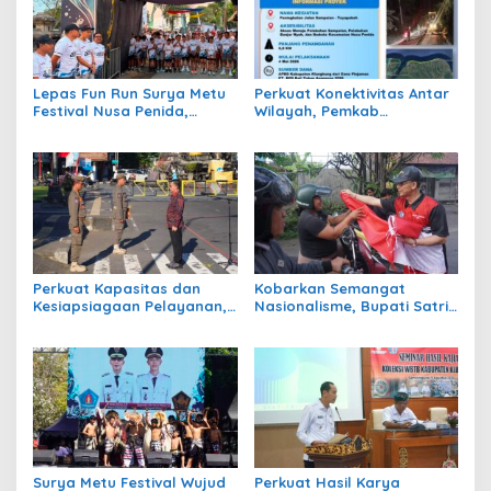
Lepas Fun Run Surya Metu
Perkuat Konektivitas Antar
Festival Nusa Penida,
Wilayah, Pemkab
Wabup Klungkung: Ajang
Klungkung Rekonstruksi
Promisi Pariwisata
Jalan Sampalan–
Toyapakeh
Perkuat Kapasitas dan
Kobarkan Semangat
Kesiapsiagaan Pelayanan,
Nasionalisme, Bupati Satria
Klungkung Gelar LKBB
Pimpin Pembagian Bendera
Satlinmas 2026
Merah Putih
Surya Metu Festival Wujud
Perkuat Hasil Karya