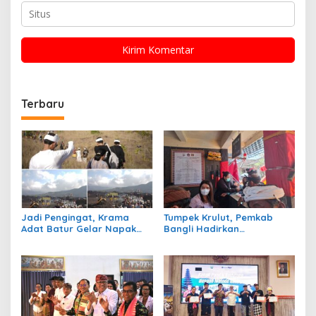
Terbaru
Jadi Pengingat, Krama
Tumpek Krulut, Pemkab
Adat Batur Gelar Napak
Bangli Hadirkan
Tilas Rute Evakuasi 100
Pengobatan Gratis di 4
Tahun Silam
Kecamatan