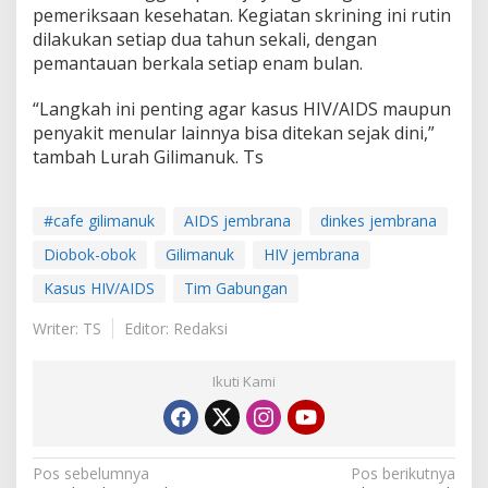
pemeriksaan kesehatan. Kegiatan skrining ini rutin
a
n
dilakukan setiap dua tahun sekali, dengan
pemantauan berkala setiap enam bulan.
“Langkah ini penting agar kasus HIV/AIDS maupun
penyakit menular lainnya bisa ditekan sejak dini,”
tambah Lurah Gilimanuk. Ts
#cafe gilimanuk
AIDS jembrana
dinkes jembrana
Diobok-obok
Gilimanuk
HIV jembrana
Kasus HIV/AIDS
Tim Gabungan
Writer: TS
Editor: Redaksi
Ikuti Kami
N
Pos sebelumnya
Pos berikutnya