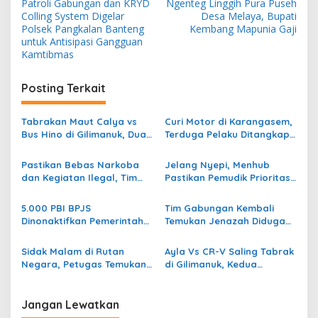
Patroli Gabungan dan KRYD
Ngenteg Linggih Pura Puseh
a
Colling System Digelar
Desa Melaya, Bupati
v
Polsek Pangkalan Banteng
Kembang Mapunia Gaji
untuk Antisipasi Gangguan
i
Kamtibmas
g
Posting Terkait
a
s
Tabrakan Maut Calya vs
Curi Motor di Karangasem,
i
Bus Hino di Gilimanuk, Dua
Terduga Pelaku Ditangkap
p
Guru Asal Banyuwangi
Saat Asik Ngopi di
Meninggal Dunia
Gilimanuk
Pastikan Bebas Narkoba
Jelang Nyepi, Menhub
o
dan Kegiatan Ilegal, Tim
Pastikan Pemudik Prioritas
s
Gabungan Gledah Rutan
Menyeberang di Gilimanuk
Bangli
5.000 PBI BPJS
Tim Gabungan Kembali
Dinonaktifkan Pemerintah
Temukan Jenazah Diduga
Pusat, Pemkab Jembrana
Korban KMP Tunu di Selat
Pastikan Warga Tetap
Bali
Sidak Malam di Rutan
Ayla Vs CR-V Saling Tabrak
Dilayani
Negara, Petugas Temukan
di Gilimanuk, Kedua
Barang Terlarang di Blok
Pengemudi Perempuan
Narkoba
Jangan Lewatkan