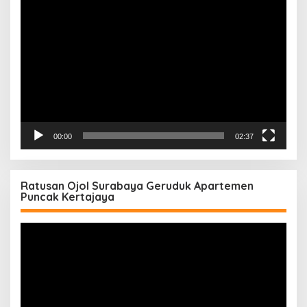
Pemutar
Video
00:00
02:37
Ratusan Ojol Surabaya Geruduk Apartemen
Puncak Kertajaya
Pemutar
Video