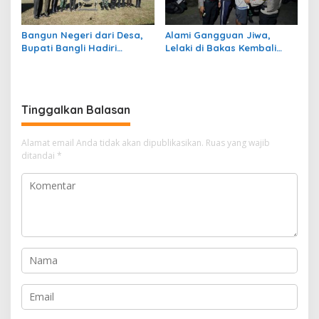
Bangun Negeri dari Desa,
Alami Gangguan Jiwa,
Bupati Bangli Hadiri
Lelaki di Bakas Kembali
Pembukaan TMMD ke-129 di
Kumat Setalah Sebulan Tak
Sekardadi
Konsumsi Obat
Tinggalkan Balasan
Alamat email Anda tidak akan dipublikasikan.
Ruas yang wajib
ditandai
*