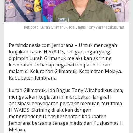
,
T
e
m
p
Ket poto: Lurah Gilimanuk, Ida Bagus Tony Wirahadikusuma
a
t
H
Persindonesia.com Jembrana – Untuk mencegah
i
b
lonjakan kasus HIV/AIDS, tim gabungan yang
u
dipimpin Lurah Gilimanuk melakukan skrining
r
kesehatan terhadap pegawai tempat hiburan
a
malam di Kelurahan Gilimanuk, Kecamatan Melaya,
n
Kabupaten Jembrana.
M
a
l
Lurah Gilimanuk, Ida Bagus Tony Wirahadikusuma,
a
mengatakan kegiatan ini merupakan langkah
m
antisipasi penyebaran penyakit menular, terutama
d
HIV/AIDS. Skrining dilakukan dengan
i
G
menggandeng Dinas Kesehatan Kabupaten
i
Jembrana bersama tenaga medis dari Puskesmas II
l
Melaya.
i