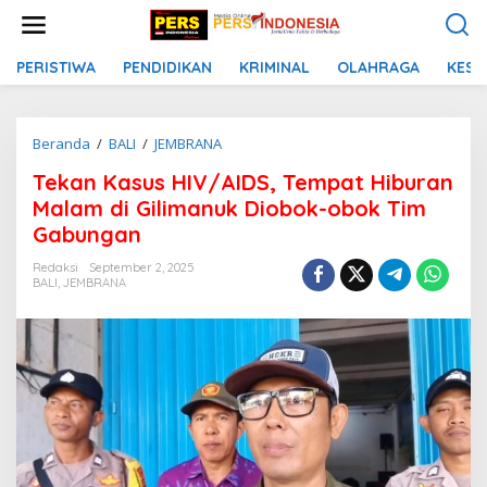
L
e
w
a
PERISTIWA
PENDIDIKAN
KRIMINAL
OLAHRAGA
KESE
t
i
k
Beranda
/
BALI
/
JEMBRANA
T
e
e
k
Tekan Kasus HIV/AIDS, Tempat Hiburan
k
o
a
n
Malam di Gilimanuk Diobok-obok Tim
n
t
Gabungan
K
e
a
n
Redaksi
September 2, 2025
s
BALI
,
JEMBRANA
u
s
H
I
V
/
A
I
D
S