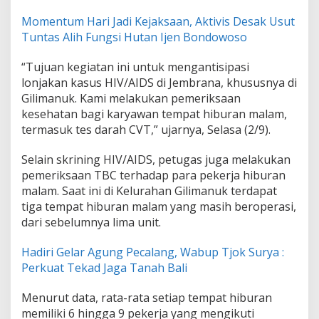
m
Momentum Hari Jadi Kejaksaan, Aktivis Desak Usut
a
n
Tuntas Alih Fungsi Hutan Ijen Bondowoso
u
k
“Tujuan kegiatan ini untuk mengantisipasi
D
lonjakan kasus HIV/AIDS di Jembrana, khususnya di
i
Gilimanuk. Kami melakukan pemeriksaan
o
b
kesehatan bagi karyawan tempat hiburan malam,
o
termasuk tes darah CVT,” ujarnya, Selasa (2/9).
k
-
Selain skrining HIV/AIDS, petugas juga melakukan
o
pemeriksaan TBC terhadap para pekerja hiburan
b
o
malam. Saat ini di Kelurahan Gilimanuk terdapat
k
tiga tempat hiburan malam yang masih beroperasi,
T
dari sebelumnya lima unit.
i
m
Hadiri Gelar Agung Pecalang, Wabup Tjok Surya :
G
a
Perkuat Tekad Jaga Tanah Bali
b
u
Menurut data, rata-rata setiap tempat hiburan
n
memiliki 6 hingga 9 pekerja yang mengikuti
g