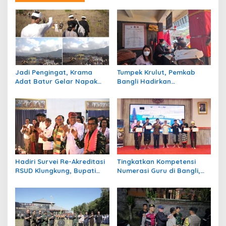
Jadi Pengingat, Krama
Tumpek Krulut, Pemkab
Adat Batur Gelar Napak
Bangli Hadirkan
Tilas Rute Evakuasi 100
Pengobatan Gratis di 4
Tahun Silam
Kecamatan
Hadiri Survei Re-Akreditasi
Tingkatkan Kompetensi
RSUD Klungkung, Bupati
Numerasi Guru di Bangli,
Satria Harap Tingkatkan
Pemkab Gelar Seminar
Kualitas Pelayanan
GASING