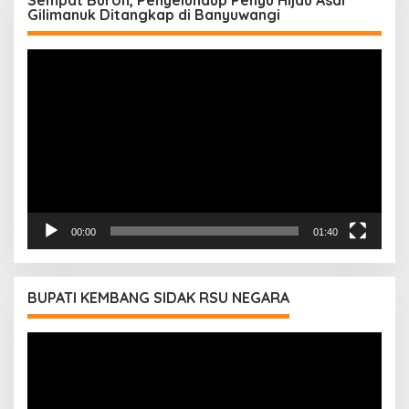
Sempat Buron, Penyelundup Penyu Hijau Asal
Gilimanuk Ditangkap di Banyuwangi
Pemutar
Video
00:00
01:40
BUPATI KEMBANG SIDAK RSU NEGARA
Pemutar
Video